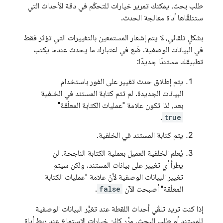
طلب بحث، يمكنك تمرير خيارات للتحكّم في دقة الأحداث التي
ستتلقّاها أداة معالجة الحدث.
بشكلٍ تلقائي، لا يتم إشعار المستمعين بالتغييرات التي تؤثر فقط
في البيانات الوصفية. ضَع في اعتبارك ما يحدث عندما يكتب
تطبيقك مستندًا جديدًا:
يتم إطلاق حدث تغيير على الفور باستخدام
البيانات الجديدة. لم تتم كتابة المستند في الخلفية
بعد، لذا تكون علامة "عمليات الكتابة المعلّقة"
.
true
يتم كتابة المستند في الخلفية.
يُعلم الخلفية العميل بعملية الكتابة الناجحة. لن
يطرأ أي تغيير على بيانات المستند، ولكن سيتم
تغيير البيانات الوصفية لأنّ علامة "عمليات الكتابة
المعلّقة" أصبحت الآن
false
.
إذا كنت تريد تلقّي أحداث اللقطة عند تغيُّر البيانات الوصفية
للمستند أو طلب البحث، مرِّر كائن خيارات الاستماع عند ربط أداة