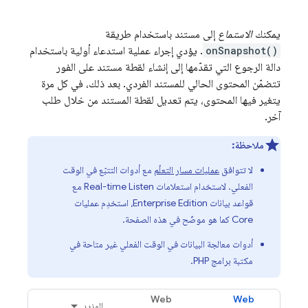
يمكنك
الاستماع
إلى مستند باستخدام طريقة
onSnapshot()
. يؤدي إجراء عملية استدعاء أولية باستخدام
دالة الرجوع التي تقدّمها إلى إنشاء لقطة مستند على الفور
تتضمّن المحتوى الحالي للمستند الفردي. بعد ذلك، في كل مرة
يتغير فيها المحتوى، يتم تعديل لقطة المستند من خلال طلب
آخر.
ملاحظة:
لا تتوافق
عمليات مسار التعلّم
مع أدوات التتبّع في الوقت
الفعلي. لاستخدام استعلامات Real-time Listen مع
قواعد بيانات Enterprise Edition، استخدِم عمليات
Core كما هو موضّح في هذه الصفحة.
أدوات معالجة البيانات في الوقت الفعلي غير متاحة في
مكتبة برامج PHP.
Web
Web
المزيد