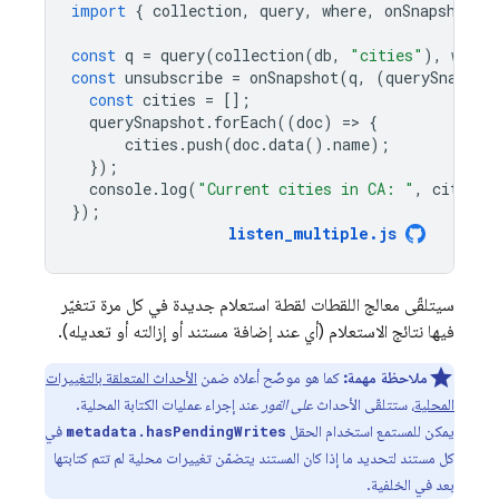
import
{
collection
,
query
,
where
,
onSnapshot
}
const
q
=
query
(
collection
(
db
,
"cities"
),
where
const
unsubscribe
=
onSnapshot
(
q
,
(
querySnapsho
const
cities
=
[];
querySnapshot
.
forEach
((
doc
)
=
>
{
cities
.
push
(
doc
.
data
().
name
);
});
console
.
log
(
"Current cities in CA: "
,
cities
.
});
listen_multiple
.
js
سيتلقّى معالج اللقطات لقطة استعلام جديدة في كل مرة تتغيّر
فيها نتائج الاستعلام (أي عند إضافة مستند أو إزالته أو تعديله).
ملاحظة مهمة:
كما هو موضّح أعلاه ضمن
الأحداث المتعلقة بالتغييرات
المحلية
، ستتلقّى الأحداث
على الفور
عند إجراء عمليات الكتابة المحلية.
يمكن للمستمع استخدام الحقل
في
metadata.hasPendingWrites
كل مستند لتحديد ما إذا كان المستند يتضمّن تغييرات محلية لم تتم كتابتها
بعد في الخلفية.