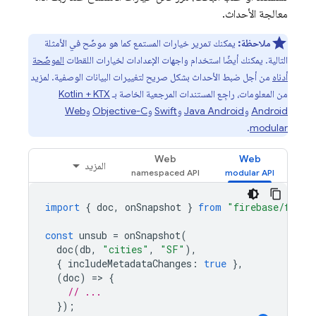
معالجة الأحداث.
ملاحظة:
يمكنك تمرير خيارات المستمع كما هو موضّح في الأمثلة
التالية. يمكنك أيضًا استخدام واجهات الإعدادات لخيارات اللقطات
الموضّحة
أدناه
من أجل ضبط الأحداث بشكل صريح لتغييرات البيانات الوصفية. لمزيد
من المعلومات، راجِع المستندات المرجعية الخاصة بـ
Kotlin + KTX
Android
و
Java Android
و
Swift
و
Objective-C
و
Web
.
modular
Web
Web
المزيد
import
{
doc
,
onSnapshot
}
from
"firebase/fires
const
unsub
=
onSnapshot
(
doc
(
db
,
"cities"
,
"SF"
),
{
includeMetadataChanges
:
true
},
(
doc
)
=
>
{
// ...
});