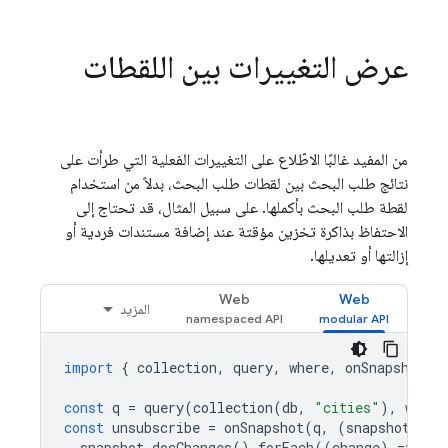
عرض التغييرات بين اللقطات
من المفيد غالبًا الاطّلاع على التغييرات الفعلية التي طرأت على
نتائج طلب البحث بين لقطات طلب البحث، بدلاً من استخدام
لقطة طلب البحث بأكملها. على سبيل المثال، قد تحتاج إلى
الاحتفاظ بذاكرة تخزين مؤقتة عند إضافة مستندات فردية أو
إزالتها أو تعديلها.
Web
Web
المزيد
import
{
collection
,
query
,
where
,
onSnapshot
}
const
q
=
query
(
collection
(
db
,
"cities"
),
where
const
unsubscribe
=
onSnapshot
(
q
,
(
snapshot
)
=
>
snapshot
.
docChanges
().
forEach
((
change
)
=
>
{