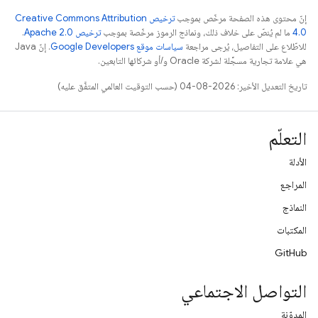
إنّ محتوى هذه الصفحة مرخّص بموجب
ترخيص Creative Commons Attribution
4.0‏
ما لم يُنصّ على خلاف ذلك، ونماذج الرموز مرخّصة بموجب
ترخيص Apache 2.0‏
.
للاطّلاع على التفاصيل، يُرجى مراجعة
سياسات موقع Google Developers‏
. إنّ Java
هي علامة تجارية مسجَّلة لشركة Oracle و/أو شركائها التابعين.
تاريخ التعديل الأخير: 2026-08-04 (حسب التوقيت العالمي المتفَّق عليه)
التعلّم
الأدلة
المراجع
النماذج
المكتبات
GitHub
التواصل الاجتماعي
المدوّنة