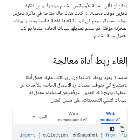
يمكن أن تأتي الحالة الأولية من الخادم مباشرةً أو من ذاكرة
تخزين مؤقت محلية. إذا كانت هناك حالة متاحة في ذاكرة تخزين
مؤقت محلية، سيتم في البداية تعبئة لقطة طلب البحث بالبيانات
المخزّنة مؤقتًا، ثم سيتم تعديلها ببيانات الخادم عندما يواكب
العميل حالة الخادم.
إلغاء ربط أداة معالجة
عندما لا يعود يهمّك الاستماع إلى بياناتك، عليك فصل أداة
الاستماع كي تتوقّف عمليات رد الاتصال الخاصة بالأحداث عن
التنفيذ. يتيح ذلك للعميل التوقّف عن استخدام معدل نقل
البيانات لتلقّي التحديثات. على سبيل المثال:
Web
Web
المزيد
import
{
collection
,
onSnapshot
}
from
"firebas