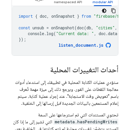
import
{
doc
,
onSnapshot
}
from
"firebase/fires
const
unsub
=
onSnapshot
(
doc
(
db
,
"cities"
,
"SF"
console
.
log
(
"Current data: "
,
doc
.
data
());
});
listen_document
.
js
أحداث التغييرات المحلية
ستؤدي عمليات الكتابة المحلية في تطبيقك إلى استدعاء أدوات
معالجة اللقطات على الفور. ويرجع ذلك إلى ميزة مهمة تُعرف
باسم "تعويض وقت الاستجابة". عند إجراء عملية كتابة، سيتم
إعلام المستمعين بالبيانات الجديدة
قبل
إرسالها إلى الخلفية.
تحتوي المستندات التي تم استرجاعها على السمة
metadata.hasPendingWrites
التي تشير إلى ما إذا كان
المستند يتضمّن تغييرات محلية لم تتم كتابتها في الخلفية بعد.