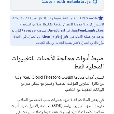
listen_with_metadata
.
js
ملاحظة:
إذا كنت تريد فقط معرفة وقت اكتمال عملية الكتابة، يمكنك
الاستماع إلى دالة معاودة الاتصال الخاصة بالاكتمال بدلاً من استخدام
. في JavaScript، استخدِم
الذي تم
Promise
hasPendingWrites
عرضه من عملية الكتابة من خلال إرفاق
رد اتصال. في Swift،
.then()
مرِّر دالة رد اتصال لإكمال عملية الكتابة إلى دالة الكتابة.
ضبط أدوات معالجة الأحداث للتغييرات
المحلية فقط
تسترد أدوات معالجة اللقطات
Cloud Firestore
لقطة أولية
من ذاكرة التخزين المؤقت المحلية وتسترجع بشكل متزامن
البيانات المقابلة من الخادم.
في بعض الحالات، قد لا تريد عمليات جلب لاحقة من الخادم.
تتيح لك حِزم تطوير البرامج (SDK) الخاصة بالعميل ضبط أدوات
معالجة الأحداث لتنفيذ إجراءات فقط فيما يتعلّق بالبيانات في