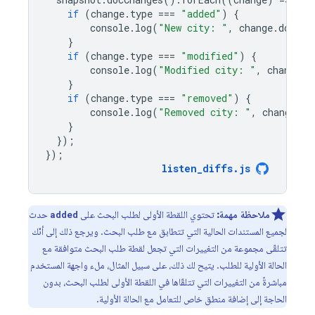
if
(
change
.
type
===
"added"
)
{
console
.
log
(
"New city: "
,
change
.
doc
.
da
}
if
(
change
.
type
===
"modified"
)
{
console
.
log
(
"Modified city: "
,
change
.
d
}
if
(
change
.
type
===
"removed"
)
{
console
.
log
(
"Removed city: "
,
change
.
do
}
});
});
listen_diffs
.
js
ملاحظة مهمة:
تحتوي اللقطة الأولى لطلب البحث على
حدث
added
لجميع المستندات الحالية التي تتطابق مع طلب البحث. ويرجع ذلك إلى أنّك
تتلقّى مجموعة من التغييرات التي تجعل لقطة طلب البحث متوافقة مع
الحالة الأولية للطلب. يتيح لك ذلك، على سبيل المثال، ملء واجهة المستخدم
مباشرةً من التغييرات التي تتلقّاها في اللقطة الأولى لطلب البحث، بدون
الحاجة إلى إضافة منطق خاص للتعامل مع الحالة الأولية.