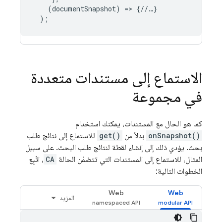
(
documentSnapshot
)
=>
{
//
…
}
);
الاستماع إلى مستندات متعددة
في مجموعة
كما هو الحال مع المستندات، يمكنك استخدام
onSnapshot()
بدلاً من
get()
للاستماع إلى نتائج طلب
بحث. يؤدي ذلك إلى إنشاء لقطة لنتائج طلب البحث. على سبيل
المثال، للاستماع إلى المستندات التي تتضمّن الحالة
CA
، اتّبِع
الخطوات التالية:
Web
Web
المزيد