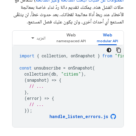
المعلومات عن طلبات البحث الصالحة وغير الصالحة
) للتعامل مع
حالات الفشل هذه، يمكنك تقديم دالة ردّ نداء خاصة بمعالجة
الأخطاء عند ربط أداة معالجة لقطاتك. بعد حدوث خطأ، لن يتلقّى
المستمع أي أحداث أخرى، ولن يكون عليك فصل المستمع.
Web
Web
المزيد
import
{
collection
,
onSnapshot
}
from
"firebas
const
unsubscribe
=
onSnapshot
(
collection
(
db
,
"cities"
),
(
snapshot
)
=
>
{
// ...
},
(
error
)
=
>
{
// ...
});
handle_listen_errors
.
js