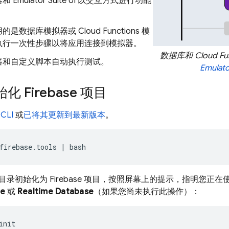
器和
Emulator Suite UI
以交互方式进行功能
。
用的是数据库模拟器或
Cloud Functions
模
执行一次性步骤以将应用连接到模拟器。
数据库和
Cloud Fu
器和自定义脚本自动执行测试。
Emulato
 Firebase 项目
CLI
或
已将其更新到最新版本
。
firebase.tools
|
bash
录初始化为 Firebase 项目，按照屏幕上的提示，指明您正在
re
或
Realtime Database
（如果您尚未执行此操作）：
init