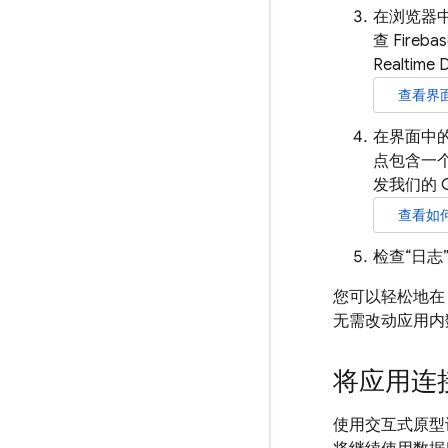
在浏览器
查
Fireba
Realtime 
查看界
在界面中
点包含一
发我们的 C
查看如
检查
“日
您可以轻松地在 
无需改动应用内
将应用连
使用交互式原型