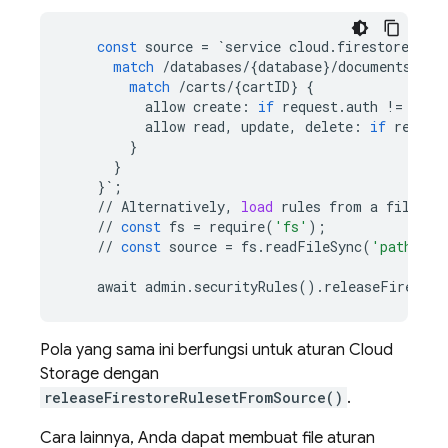
const
source
=
`
service
cloud
.
firestore
{
match
/
databases
/
{
database
}
/
documents
{
match
/
carts
/
{
cartID
}
{
allow
create
:
if
request
.
auth
!=
null
allow
read
,
update
,
delete
:
if
reques
}
}
}
`
;
//
Alternatively
,
load
rules
from
a
file
//
const
fs
=
require
(
'fs'
);
//
const
source
=
fs
.
readFileSync
(
'path/to/
await
admin
.
securityRules
()
.
releaseFirestor
Pola yang sama ini berfungsi untuk aturan
Cloud
Storage
dengan
releaseFirestoreRulesetFromSource()
.
Cara lainnya, Anda dapat membuat file aturan