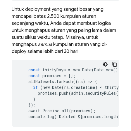
Untuk deployment yang sangat besar yang
mencapai batas 2.500 kumpulan aturan
sepanjang waktu, Anda dapat membuat logika
untuk menghapus aturan yang paling lama dalam
suatu siklus waktu tetap. Misalnya, untuk
menghapus
semua
kumpulan aturan yang di-
deploy selama lebih dari 30 hari:
const
thirtyDays
=
new
Date
(
Date
.
now
()
-
TH
const
promises
=
[];
allRulesets
.
forEach
((
rs
)
=
>
{
if
(
new
Date
(
rs
.
createTime
)
 < 
thirtyDays
)
promises
.
push
(
admin
.
securityRules
()
.
del
}
});
await
Promise
.
all
(
promises
);
console
.
log
(
`
Deleted
$
{
promises
.
length
}
rul