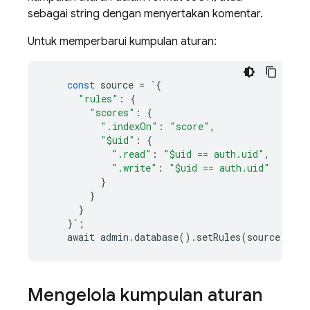
sebagai string dengan menyertakan komentar.
Untuk memperbarui kumpulan aturan:
const
source
=
`
{
"rules"
:
{
"scores"
:
{
".indexOn"
:
"score"
,
"$uid"
:
{
".read"
:
"$uid == auth.uid"
,
".write"
:
"$uid == auth.uid"
}
}
}
}
`
;
await
admin
.
database
()
.
setRules
(
source
);
Mengelola kumpulan aturan