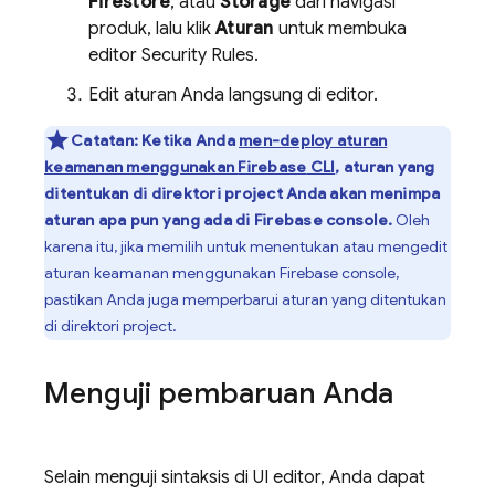
Firestore
, atau
Storage
dari navigasi
produk, lalu klik
Aturan
untuk membuka
editor
Security Rules
.
Edit aturan Anda langsung di editor.
Catatan:
Ketika Anda
men-deploy aturan
keamanan menggunakan
Firebase
CLI
, aturan yang
ditentukan di direktori project Anda akan menimpa
aturan apa pun yang ada di
Firebase
console.
Oleh
karena itu, jika memilih untuk menentukan atau mengedit
aturan keamanan menggunakan
Firebase
console,
pastikan Anda juga memperbarui aturan yang ditentukan
di direktori project.
Menguji pembaruan Anda
Selain menguji sintaksis di UI editor, Anda dapat