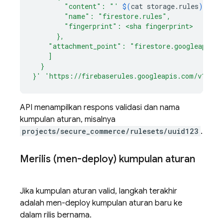
        "content": "'
$(
cat
storage.rules
)
'",
        "name": "firestore.rules",
        "fingerprint": <sha fingerprint>
      },
    "attachment_point": "firestore.googleapis.c
    ]
  }
}'
'https://firebaserules.googleapis.com/v1/pro
API menampilkan respons validasi dan nama
kumpulan aturan, misalnya
projects/secure_commerce/rulesets/uuid123
.
Merilis (men-deploy) kumpulan aturan
Jika kumpulan aturan valid, langkah terakhir
adalah men-deploy kumpulan aturan baru ke
dalam rilis bernama.