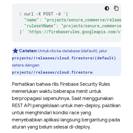
curl
-X
POST
-d
'{
  "name": "projects/secure_commerce/releases/cl
  "rulesetName": "projects/secure_commerce/rul
}'
'https://firebaserules.googleapis.com/v1/pro
Catatan:
Untuk rilis ke database (default), jalur
projects/
/releases/cloud.firestore/(default)
setara dengan
.
projects/
/releases/cloud.firestore
Perhatikan bahwa rilis
Firebase Security Rules
memerlukan waktu beberapa menit untuk
berpropagasi sepenuhnya. Saat menggunakan
REST API pengelolaan untuk men-deploy, pastikan
untuk menghindari kondisi race yang
menyebabkan aplikasi langsung bergantung pada
aturan yang belum selesai di-deploy.