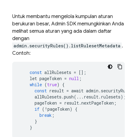
Untuk membantu mengelola kumpulan aturan
berukuran besar,
Admin SDK
memungkinkan Anda
melihat semua aturan yang ada dalam daftar
dengan
admin.securityRules().listRulesetMetadata
.
Contoh:
const
allRulesets
=
[];
let
pageToken
=
null
;
while
(
true
)
{
const
result
=
await
admin
.
securityRules
(
allRulesets
.
push
(
...
result
.
rulesets
);
pageToken
=
result
.
nextPageToken
;
if
(
!
pageToken
)
{
break
;
}
}