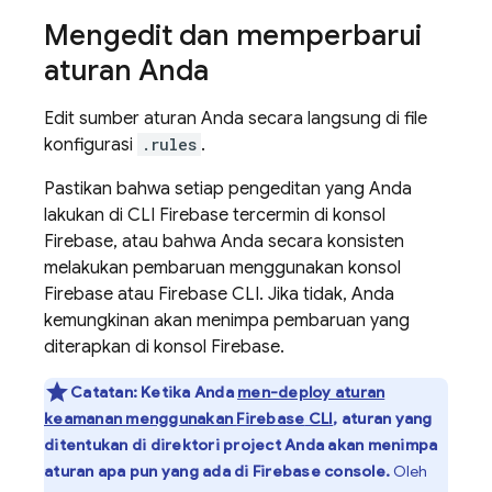
Mengedit dan memperbarui
aturan Anda
Edit sumber aturan Anda secara langsung di file
konfigurasi
.rules
.
Pastikan bahwa setiap pengeditan yang Anda
lakukan di CLI
Firebase
tercermin di konsol
Firebase
, atau bahwa Anda secara konsisten
melakukan pembaruan menggunakan konsol
Firebase
atau Firebase CLI. Jika tidak, Anda
kemungkinan akan menimpa pembaruan yang
diterapkan di konsol
Firebase
.
Catatan:
Ketika Anda
men-deploy aturan
keamanan menggunakan
Firebase
CLI
, aturan yang
ditentukan di direktori project Anda akan menimpa
aturan apa pun yang ada di
Firebase
console.
Oleh