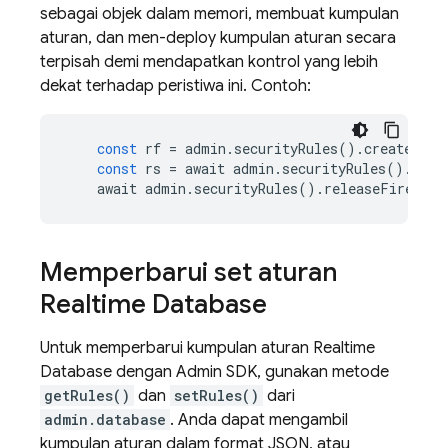
sebagai objek dalam memori, membuat kumpulan
aturan, dan men-deploy kumpulan aturan secara
terpisah demi mendapatkan kontrol yang lebih
dekat terhadap peristiwa ini. Contoh:
const
rf
=
admin
.
securityRules
()
.
createRule
const
rs
=
await
admin
.
securityRules
()
.
crea
await
admin
.
securityRules
()
.
releaseFirestor
Memperbarui set aturan
Realtime Database
Untuk memperbarui kumpulan aturan
Realtime
Database
dengan
Admin SDK
, gunakan metode
getRules()
dan
setRules()
dari
admin.database
. Anda dapat mengambil
kumpulan aturan dalam format JSON, atau