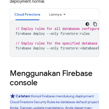
deployment normal.
Cloud Firestore
Lainnya
// Deploy rules for all databases configured in
firebase
deploy
--
only
firestore
:
rules
// Deploy rules for the specified database conf
firebase
deploy
--
only
firestore
:
<
databaseId
>
Menggunakan
Firebase
console
Catatan:
Konsol
Firebase
mendukung deployment
Cloud Firestore
Security Rules
ke database default project
Anda. Dengan update mendatang, Anda dapat men-