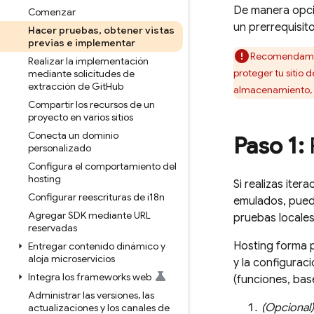
De manera opci
Comenzar
un prerrequisit
Hacer pruebas
,
obtener vistas
previas e implementar
Recomendamos 
Realizar la implementación
proteger tu sitio 
mediante solicitudes de
extracción de Git
Hub
almacenamiento, re
Compartir los recursos de un
proyecto en varios sitios
Conecta un dominio
Paso 1:
personalizado
Configura el comportamiento del
hosting
Si realizas ite
Configurar reescrituras de i18n
emulados, puede
Agregar SDK mediante URL
pruebas locales
reservadas
Hosting
forma 
Entregar contenido dinámico y
aloja microservicios
y la configurac
Integra los frameworks web
(funciones, bas
Administrar las versiones
,
las
(Opcional)
actualizaciones y los canales de