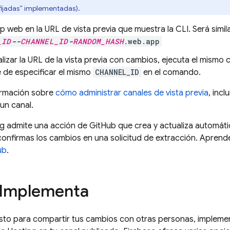
fijadas” implementadas).
p web en la URL de vista previa que muestra la CLI. Será simila
_ID
--
CHANNEL_ID
-
RANDOM_HASH
.web.app
alizar la URL de la vista previa con cambios, ejecuta el mis
 de especificar el mismo
CHANNEL_ID
en el comando.
ormación sobre
cómo administrar canales de vista previa
, inc
un canal.
ng
admite una acción de GitHub que crea y actualiza automát
onfirmas los cambios en una solicitud de extracción. Aprend
ub
.
 Implementa
sto para compartir tus cambios con otras personas, impleme