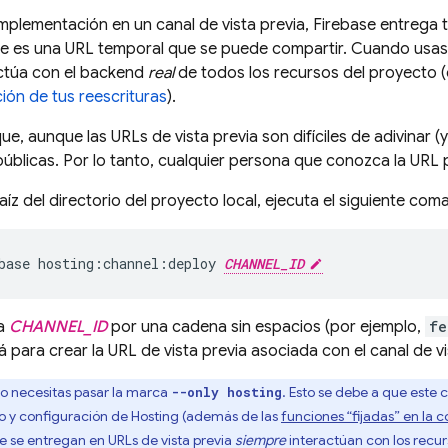
mplementación en un canal de vista previa, Firebase entrega
que es una URL temporal que se puede compartir. Cuando usas 
ctúa con el backend
real
de todos los recursos del proyecto 
ción de tus reescrituras
).
ue, aunque las URLs de vista previa son difíciles de adivinar 
 públicas. Por lo tanto, cualquier persona que conozca la URL 
aíz del directorio del proyecto local, ejecuta el siguiente com
base hosting:channel:deploy 
CHANNEL_ID
a
CHANNEL_ID
por una cadena sin espacios (por ejemplo,
fe
á para crear la URL de vista previa asociada con el canal de vi
o necesitas pasar la marca
. Esto se debe a que est
--only hosting
o y configuración de
Hosting
(además de las
funciones “fijadas” en la c
e se entregan en URLs de vista previa
siempre
interactúan con los recu