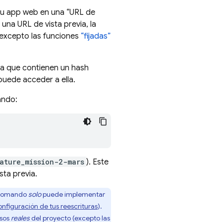
 tu app web en una “URL de
una URL de vista previa, la
(excepto las funciones
“fijadas”
(ya que contienen un hash
puede acceder a ella.
ando:
ature_mission-2-mars
). Este
sta previa.
e comando
solo
puede implementar
onfiguración de tus reescrituras
).
rsos
reales
del proyecto (excepto las