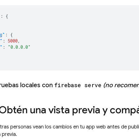
"
:
{
g"
:
{
"
:
5000
,
"
:
"0.0.0.0"
pruebas locales con
firebase serve
(no recome
Obtén una vista previa y compá
tras personas vean los cambios en tu app web antes de publi
 previa.