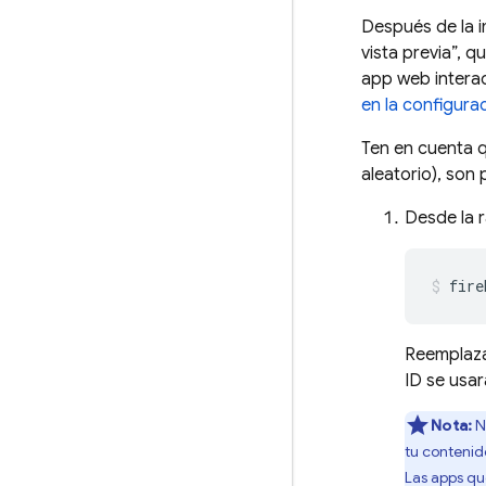
Después de la i
vista previa”, 
app web intera
en la configura
Ten en cuenta q
aleatorio), son
Desde la r
fire
Reemplaz
ID se usar
Nota:
N
tu contenid
Las apps qu