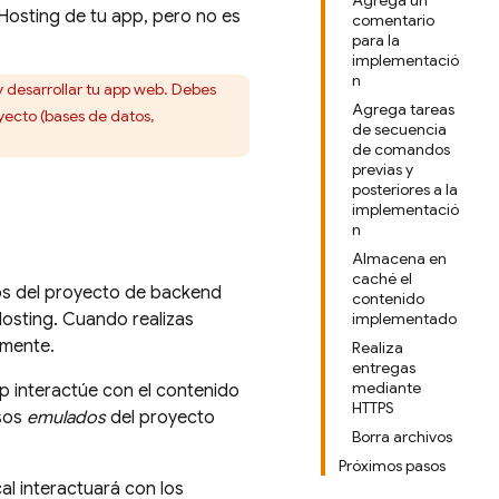
Agrega un
Hosting
de tu app, pero no es
comentario
para la
implementació
n
desarrollar tu app web. Debes
Agrega tareas
yecto (bases de datos,
de secuencia
de comandos
previas y
posteriores a la
implementació
n
Almacena en
caché el
rsos del proyecto de backend
contenido
osting
. Cuando realizas
implementado
lmente.
Realiza
entregas
mediante
p interactúe con el contenido
HTTPS
rsos
emulados
del proyecto
Borra archivos
Próximos pasos
al interactuará con los