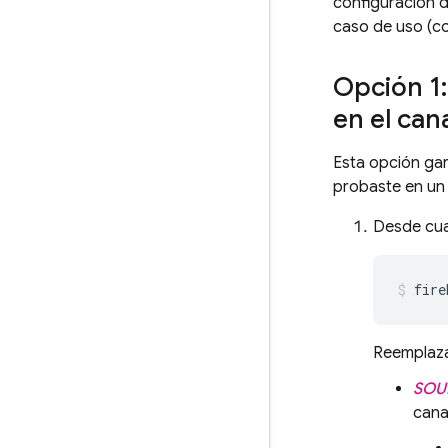
configuración 
caso de uso (co
Opción 1:
en el can
Esta opción gar
probaste en un 
Desde cual
fire
Reemplaza
SOU
cana