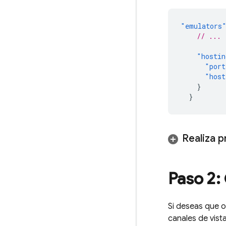
"emulators
// ...
"hostin
"port
"host
}
}
Realiza 
Paso 2:
Si deseas que o
canales de vista