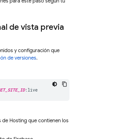
ones para este paso según tu
al de vista previa
nidos y configuración que
ión de versiones
.
ET_SITE_ID
:live
os de
Hosting
que contienen los