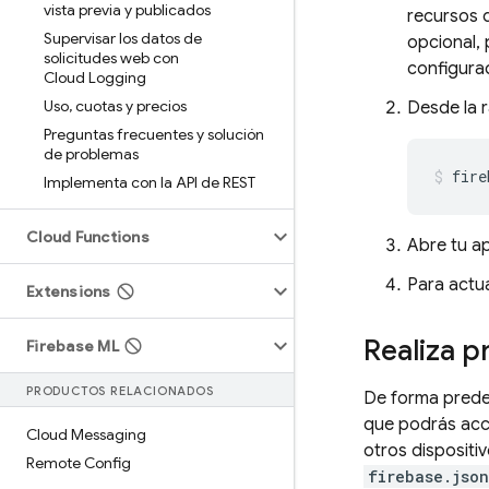
vista previa y publicados
recursos d
Supervisar los datos de
opcional,
solicitudes web con
configura
Cloud Logging
Uso
,
cuotas y precios
Desde la r
Preguntas frecuentes y solución
de problemas
fire
Implementa con la API de REST
Cloud Functions
Abre tu ap
Para actua
Extensions
Realiza p
Firebase ML
PRODUCTOS RELACIONADOS
De forma predet
que podrás acc
Cloud Messaging
otros dispositiv
Remote Config
firebase.json