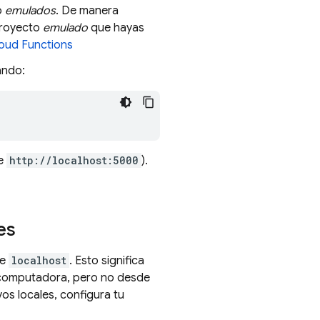
o
emulados
. De manera
proyecto
emulado
que hayas
oud Functions
ando:
te
http://localhost:5000
).
es
de
localhost
. Esto significa
 computadora, pero no desde
vos locales, configura tu