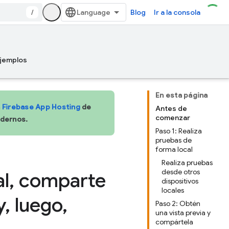
/
Blog
Ir a la consola
jemplos
En esta página
a
Firebase App Hosting
de
Antes de
comenzar
odernos.
Paso 1: Realiza
pruebas de
forma local
Realiza pruebas
desde otros
l
,
comparte
dispositivos
locales
y
,
luego
,
Paso 2: Obtén
una vista previa y
compártela