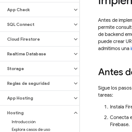
imple
App Check
Antes de implem
SQL Connect
permite consult
de backend emu
Cloud Firestore
puede crear URL
admitimos una
Realtime Database
Storage
Antes 
Reglas de seguridad
Sigue los paso
tareas:
App Hosting
Instala
Fi
Hosting
Conecta el
Introducción
Firebase.
Explora casos de uso