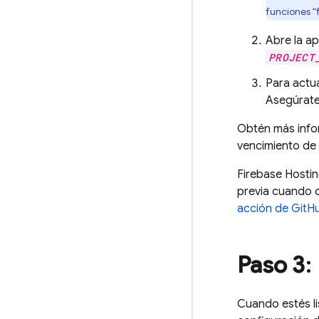
funciones “
Abre la ap
PROJECT
Para actu
Asegúrate
Obtén más inf
vencimiento de 
Firebase Hosti
previa cuando c
acción de GitH
Paso 3
:
Cuando estés li