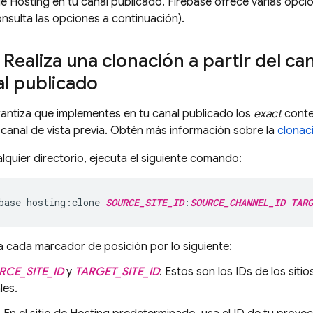
de
Hosting
en tu canal publicado. Firebase ofrece varias opci
nsulta las opciones a continuación).
 Realiza una clonación a partir del can
al publicado
antiza que implementes en tu canal publicado los
exact
conte
canal de vista previa. Obtén más información sobre la
clonac
quier directorio, ejecuta el siguiente comando:
base hosting:clone 
SOURCE_SITE_ID
:
SOURCE_CHANNEL_ID
TARG
 cada marcador de posición por lo siguiente:
RCE_SITE_ID
y
TARGET_SITE_ID
: Estos son los IDs de los siti
les.