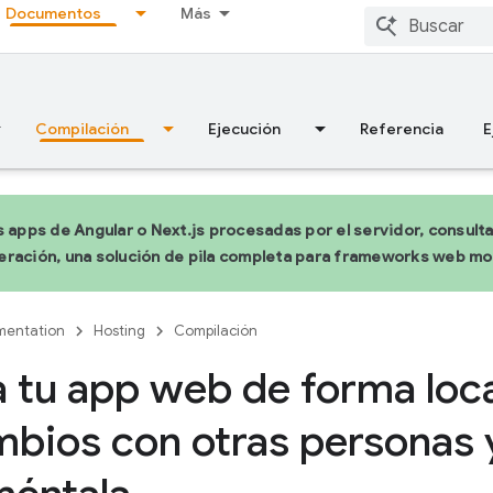
Documentos
Más
Compilación
Ejecución
Referencia
E
s apps de Angular o Next.js procesadas por el servidor, consult
ración, una solución de pila completa para frameworks web m
entation
Hosting
Compilación
 tu app web de forma loca
mbios con otras personas 