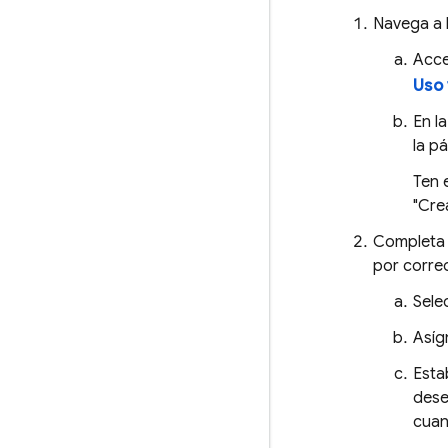
Navega a 
Acce
Uso 
En l
la p
Ten 
"Cre
Completa 
por correo
Sele
Asíg
Esta
dese
cuan