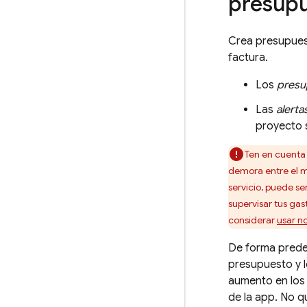
presup
Crea presupue
factura.
Los
presu
Las
alert
proyecto s
Ten en cuent
demora entre el m
servicio, puede se
supervisar tus gas
considerar
usar no
De forma prede
presupuesto y l
aumento en los 
de la app. No q