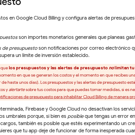
uesto
stos en
Google
Cloud Billing
y configura alertas de presupuest
puestos
son importes monetarios generales que planeas gas
as de presupuesto
son notificaciones por correo electrónico qu
upera un límite de inversión establecido.
a que
los presupuestos y las alertas de presupuesto
no
limitan tu
omento en que se generan los costos y el momento en que recibes una 
r de hasta unos días). Los presupuestos y las alertas de presupuesto es
tos y
alertarte
sobre tus costos para que puedas tomar medidas, si es ne
tificaciones de presupuesto para inhabilitar
Cloud Billing
de manera pro
terminada, Firebase y
Google Cloud
no desactivan los servici
os umbrales porque, si bien es
posible
que tengas un error e
cargos, también es posible que estés experimentando un cre
uieres que tu app deje de funcionar de forma inesperada cua