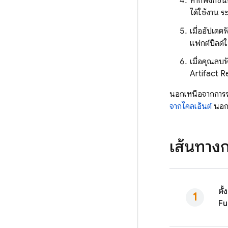
หากฟังก์ชัน
ได้ใช้งาน 
เมื่ออัปเดต
แฟกต์บิลด์
เมื่อคุณลบฟ
Artifact R
นอกเหนือจากการรอฟ
จากไคลเอ็นต์
นอกจ
เส้นทางก
ตั้
Fu