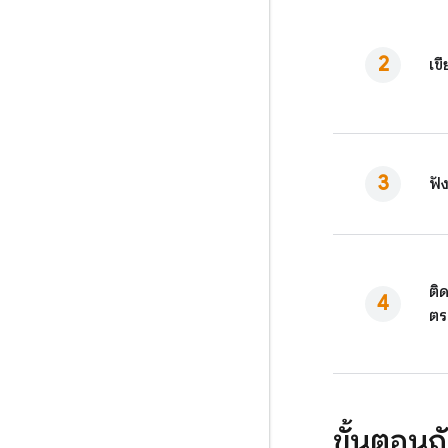
เข
ฟั
ติ
ตร
ขั้นตอนถ