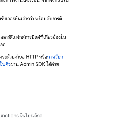
ัดการงานได้เร็วขึ้น หากฟังก์ชันไม่
บเวอร์ชันเก่ากว่า พร้อมกับอาร์ติ
าร์ติแฟกต์การบิลด์ที่เกี่ยวข้องใน
ออก
ดยตรงด้วยคำขอ HTTP หรือ
การเรียก
นในคิว
ผ่าน
Admin SDK
ได้ด้วย
unctions
ในโปรเจ็กต์