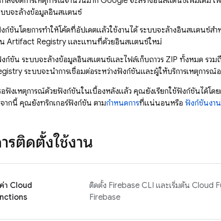
กำลังจัดการเหตุการณ์จำนวนมาก Google จะสร้างอินสแตนซ์เพิ่มเติม เพื่อจ
ระบบจะล้างข้อมูลอินสแตนซ์
ฟังก์ชันโดยการทำให้โค้ดที่อัปเดตแล้วใช้งานได้ ระบบจะล้างอินสแตนซ์สำหรั
ใน
Artifact Registry
และแทนที่ด้วยอินสแตนซ์ใหม่
ังก์ชัน ระบบจะล้างข้อมูลอินสแตนซ์และไฟล์เก็บถาวร ZIP ทั้งหมด รวมถึงอ
egistry
ระบบจะนำการเชื่อมต่อระหว่างฟังก์ชันและผู้ให้บริการเหตุการณ์
ังเหตุการณ์ด้วยฟังก์ชันในเบื้องหลังแล้ว คุณยังเรียกใช้ฟังก์ชันได้โ
ากนี้ คุณยังทริกเกอร์ฟังก์ชัน ตาม
กำหนดการ
ที่แน่นอนหรือ
ฟังก์ชันงา
ารติดตั้งใช้งาน
งค่า
Cloud
ติดตั้ง
Firebase
CLI และเริ่มต้น
Cloud F
nctions
Firebase