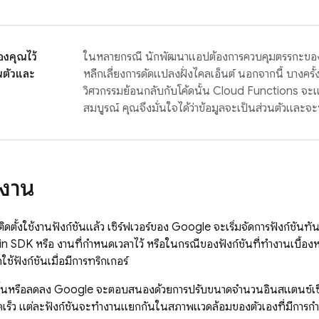
งคุณไว้
ในหลายกรณี นักพัฒนาแอปต้องการควบคุมตรรกะของแอ
นตัวและ
หลีกเลี่ยงการดัดแปลงฝั่งไคลเอ็นต์ นอกจากนี้ บางครั้
วิศวกรรมย้อนกลับกับโค้ดนั้น
Cloud Functions
จะแ
สมบูรณ์ คุณจึงมั่นใจได้ว่าข้อมูลจะเป็นส่วนตัวและ
ำงาน
ดตั้งใช้งานฟังก์ชันแล้ว เซิร์ฟเวอร์ของ Google จะเริ่มจัดการฟังก์ชันทัน
in SDK
หรือ งานที่กำหนดเวลาไว้ หรือในกรณีของฟังก์ชันที่ทำงานเบื้อง
ช้ฟังก์ชันเมื่อมีการทริกเกอร์
มขึ้นหรือลดลง Google จะตอบสนองด้วยการปรับขนาดจำนวนอินสแตนซ์เซิร์
รวดเร็ว แต่ละฟังก์ชันจะทำงานแยกกันในสภาพแวดล้อมของตัวเองที่มีการก