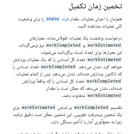
تخمین زمان تکمیل
همزمان با اجرای عملیات، مقدار
فیلد
state
را برای وضعیت
کلی عملیات مشاهده کنید.
درخواست وضعیت یک عملیات طولانی‌مدت، معیارهای
workEstimated
و
workCompleted
نیز برمی‌گرداند.
این معیارها برای تعداد اسناد برگردانده می‌شوند.
workEstimated
تعداد کل اسنادی را که یک عملیات پردازش
خواهد کرد، نشان می‌دهد.
workCompleted
تعداد اسنادی را
که تاکنون پردازش شده‌اند، نشان می‌دهد. پس از اتمام عملیات،
workCompleted
تعداد کل اسنادی را که واقعاً پردازش
شده‌اند، نشان می‌دهد که ممکن است با مقدار
workEstimated
متفاوت باشد.
تقسیم
workCompleted
بر اساس
workEstimated
برای
یک تخمین پیشرفت تقریبی. این تخمین ممکن است دقیق نباشد
زیرا به جمع‌آوری آمار با تأخیر بستگی دارد.
برای مثال، وضعیت پیشرفت ساخت یک اندیس به صورت زیر