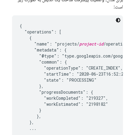
است:
{

  "operations": [

    {

      "name": "projects/
project-id
/operations/
      "metadata": {

        "@type": "type.googleapis.com/google.fi
        "common": {

          "operationType": "CREATE_INDEX",

          "startTime": "2020-06-23T16:52:25.697
          "state": "PROCESSING"

        },

        "progressDocuments": {

          "workCompleted": "219327",

          "workEstimated": "2198182"

        }

       },

    },
