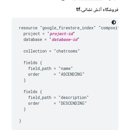
فروشگاه آتش نشانی.tf
resource "google_firestore_index" "composite-ind
  project = "
project-id
"

  database = "
database-id
"

  collection = "chatrooms"

  fields {

    field_path = "name"

    order      = "ASCENDING"

  }

  fields {

    field_path = "description"

    order      = "DESCENDING"

  }
