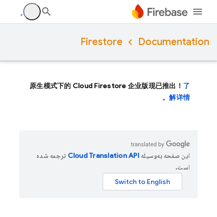
Firestore
Documentation
原生模式下的 Cloud Firestore 企业版现已推出！
了
解详情。
این صفحه به‌وسیله
ترجمه شده
است.