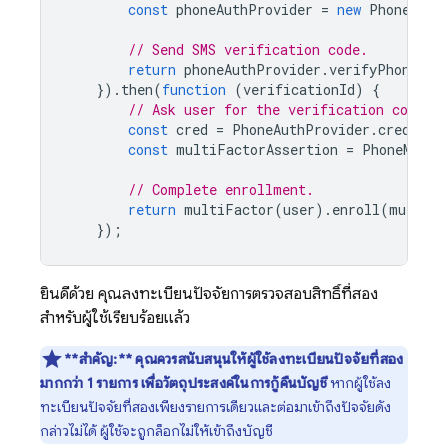
const
phoneAuthProvider
=
new
PhoneAuth
// Send SMS verification code.
return
phoneAuthProvider
.
verifyPhoneNum
}).
then
(
function
(
verificationId
)
{
// Ask user for the verification code. 
const
cred
=
PhoneAuthProvider
.
credenti
const
multiFactorAssertion
=
PhoneMulti
// Complete enrollment.
return
multiFactor
(
user
).
enroll
(
multiFa
});
ยินดีด้วย คุณลงทะเบียนปัจจัยการตรวจสอบสิทธิ์ที่สอง
สำหรับผู้ใช้เรียบร้อยแล้ว
**สำคัญ:**
คุณควรสนับสนุนให้ผู้ใช้ลงทะเบียนปัจจัยที่สอง
มากกว่า 1 รายการ เพื่อวัตถุประสงค์ในการกู้คืนบัญชี
หากผู้ใช้ลง
ทะเบียนปัจจัยที่สองเพียงรายการเดียวและต่อมาเข้าถึงปัจจัยดัง
กล่าวไม่ได้ ผู้ใช้จะถูกล็อกไม่ให้เข้าถึงบัญชี