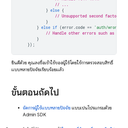
// ...
}
else
{
// Unsupported second factor.
}
}
else
if
(
error
.
code
==
'auth/wrong-pa
// Handle other errors such as wrong
}
});
ยินดีด้วย คุณลงชื่อเข้าใช้ของผู้ใช้โดยใช้การตรวจสอบสิทธิ์
แบบหลายปัจจัยเรียบร้อยแล้ว
ขั้นตอนถัดไป
จัดการผู้ใช้แบบหลายปัจจัย
แบบเป็นโปรแกรมด้วย
Admin SDK