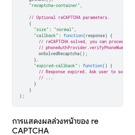
"recaptcha-container"
,
// Optional reCAPTCHA parameters.
{
"size"
:
"normal"
,
"callback"
:
function
(
response
)
{
// reCAPTCHA solved, you can proceed wi
// phoneAuthProvider.verifyPhoneNumber(
onSolvedRecaptcha
();
},
"expired-callback"
:
function
()
{
// Response expired. Ask user to solve 
// ...
}
}
);
การแสดงผลล่วงหน้าของ re
CAPTCHA