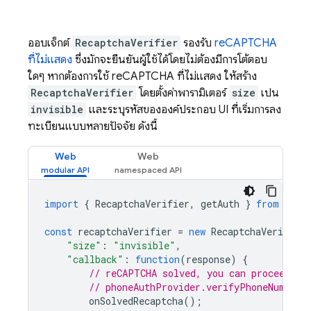
ออบเจ็กต์
RecaptchaVerifier
รองรับ
reCAPTCHA
ที่ไม่แสดง
ซึ่งมักจะยืนยันผู้ใช้ได้โดยไม่ต้องมีการโต้ตอบ
ใดๆ หากต้องการใช้ reCAPTCHA ที่ไม่แสดง ให้สร้าง
RecaptchaVerifier
โดยตั้งค่าพารามิเตอร์
size
เป็น
invisible
และระบุรหัสขององค์ประกอบ UI ที่เริ่มการลง
ทะเบียนแบบหลายปัจจัย ดังนี้
Web
Web
import
{
RecaptchaVerifier
,
getAuth
}
from
"fir
const
recaptchaVerifier
=
new
RecaptchaVerifier
"size"
:
"invisible"
,
"callback"
:
function
(
response
)
{
// reCAPTCHA solved, you can proceed wi
// phoneAuthProvider.verifyPhoneNumber(
onSolvedRecaptcha
();