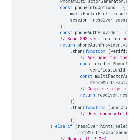
PhoneMultiFactorGenerator
.
FACTO
const
phoneInfoOptions
=
{
multiFactorHint
:
resolver
.
h
session
:
resolver
.
session
};
const
phoneAuthProvider
=
new
P
// Send SMS verification code
return
phoneAuthProvider
.
verify
.
then
(
function
(
verificatio
// Ask user for the SMS
const
cred
=
PhoneAuthP
verificationId
,
veri
const
multiFactorAssert
PhoneMultiFactorGen
// Complete sign-in.
return
resolver
.
resolveS
})
.
then
(
function
(
userCredent
// User successfully si
});
}
else
if
(
resolver
.
hints
[
selectedI
TotpMultiFactorGenerator
// Handle TOTP MFA.