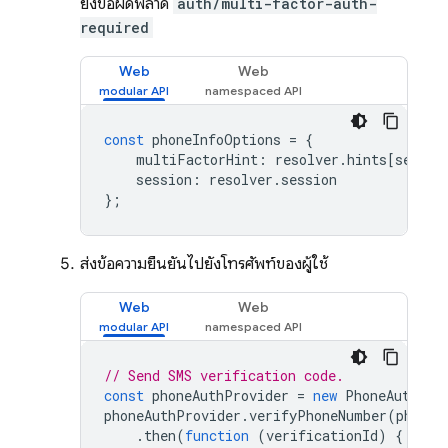
ยังข้อผิดพลาด
auth/multi-factor-auth-
required
Web
Web
const
phoneInfoOptions
=
{
multiFactorHint
:
resolver
.
hints
[
select
session
:
resolver
.
session
};
ส่งข้อความยืนยันไปยังโทรศัพท์ของผู้ใช้
Web
Web
// Send SMS verification code.
const
phoneAuthProvider
=
new
PhoneAuthPro
phoneAuthProvider
.
verifyPhoneNumber
(
phoneI
.
then
(
function
(
verificationId
)
{