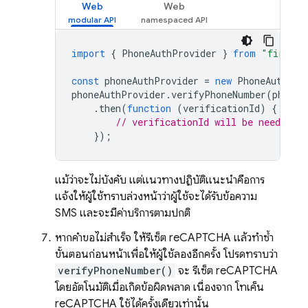
Web
Web
import
{
PhoneAuthProvider
}
from
"firebas
const
phoneAuthProvider
=
new
PhoneAuthPro
phoneAuthProvider
.
verifyPhoneNumber
(
phoneI
.
then
(
function
(
verificationId
)
{
// verificationId will be needed t
});
แม้ว่าจะไม่บังคับ แต่แนวทางปฏิบัติแนะนำคือการ
แจ้งให้ผู้ใช้ทราบล่วงหน้าว่าผู้ใช้จะได้รับข้อความ
SMS และจะมีค่าบริการตามปกติ
หากคำขอไม่สำเร็จ ให้รีเซ็ต reCAPTCHA แล้วทำซ้ำ
ขั้นตอนก่อนหน้าเพื่อให้ผู้ใช้ลองอีกครั้ง โปรดทราบว่า
verifyPhoneNumber()
จะ รีเซ็ต reCAPTCHA
โดยอัตโนมัติเมื่อเกิดข้อผิดพลาด เนื่องจาก โทเค็น
reCAPTCHA ใช้ได้ครั้งเดียวเท่านั้น