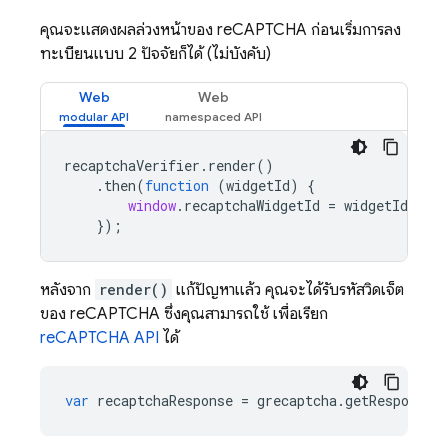
คุณจะแสดงผลล่วงหน้าของ reCAPTCHA ก่อนเริ่มการลง
ทะเบียนแบบ 2 ปัจจัยก็ได้ (ไม่บังคับ)
Web
Web
recaptchaVerifier
.
render
()
.
then
(
function
(
widgetId
)
{
window
.
recaptchaWidgetId
=
widgetId
;
});
หลังจาก
render()
แก้ปัญหาแล้ว คุณจะได้รับรหัสวิดเจ็ต
ของ reCAPTCHA ซึ่งคุณสามารถใช้ เพื่อเรียก
reCAPTCHA API
ได้
var
recaptchaResponse
=
grecaptcha
.
getResponse
(