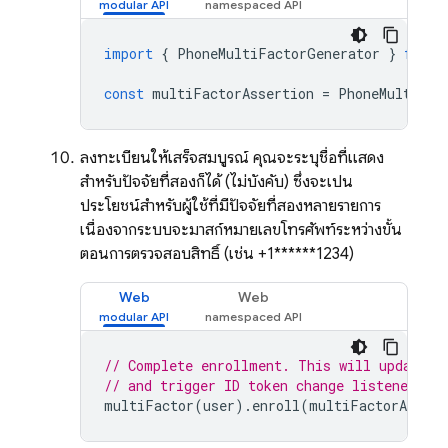
import
{
PhoneMultiFactorGenerator
}
from
const
multiFactorAssertion
=
PhoneMultiFac
ลงทะเบียนให้เสร็จสมบูรณ์ คุณจะระบุชื่อที่แสดง
สำหรับปัจจัยที่สองก็ได้ (ไม่บังคับ) ซึ่งจะเป็น
ประโยชน์สำหรับผู้ใช้ที่มีปัจจัยที่สองหลายรายการ
เนื่องจากระบบจะมาสก์หมายเลขโทรศัพท์ระหว่างขั้น
ตอนการตรวจสอบสิทธิ์ (เช่น +1******1234)
Web
Web
// Complete enrollment. This will update t
// and trigger ID token change listener.
multiFactor
(
user
).
enroll
(
multiFactorAssert