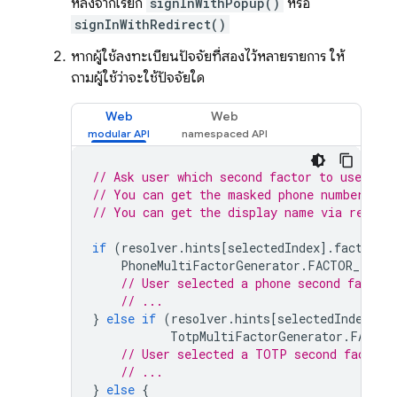
หลังจากเรียก
signInWithPopup()
หรือ
signInWithRedirect()
หากผู้ใช้ลงทะเบียนปัจจัยที่สองไว้หลายรายการ ให้
ถามผู้ใช้ว่าจะใช้ปัจจัยใด
Web
Web
// Ask user which second factor to use.
// You can get the masked phone number via
// You can get the display name via resolv
if
(
resolver
.
hints
[
selectedIndex
].
factorId
PhoneMultiFactorGenerator
.
FACTOR_ID
)
{
// User selected a phone second factor.
// ...
}
else
if
(
resolver
.
hints
[
selectedIndex
].
f
TotpMultiFactorGenerator
.
FACTOR
// User selected a TOTP second factor.
// ...
}
else
{