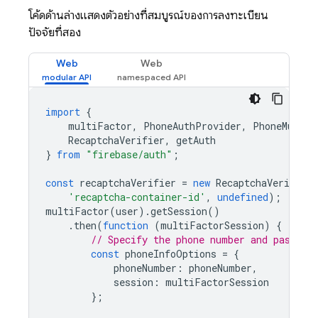
โค้ดด้านล่างแสดงตัวอย่างที่สมบูรณ์ของการลงทะเบียน
ปัจจัยที่สอง
Web
Web
import
{
multiFactor
,
PhoneAuthProvider
,
PhoneMultiF
RecaptchaVerifier
,
getAuth
}
from
"firebase/auth"
;
const
recaptchaVerifier
=
new
RecaptchaVerifier
'recaptcha-container-id'
,
undefined
);
multiFactor
(
user
).
getSession
()
.
then
(
function
(
multiFactorSession
)
{
// Specify the phone number and pass th
const
phoneInfoOptions
=
{
phoneNumber
:
phoneNumber
,
session
:
multiFactorSession
};