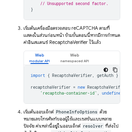
// Unsupported second factor.
}
เริ่มต้นเครื่องมือตรวจสอบ reCAPTCHA ตามที่
แสดงในส่วนก่อนหน้า ข้ามขั้นตอนนี้หากมีการกำหนด
ค่าอินสแตนซ์ RecaptchaVerifier ไว้แล้ว
Web
Web
import
{
RecaptchaVerifier
,
getAuth
}
from
recaptchaVerifier
=
new
RecaptchaVerifier
(
'recaptcha-container-id'
,
undefined
);
เริ่มต้นออบเจ็กต์
PhoneInfoOptions
ด้วย
หมายเลขโทรศัพท์ของผู้ใช้และเซสชันแบบหลาย
ปัจจัย ค่าเหล่านี้อยู่ในออบเจ็กต์
resolver
ที่ส่งไป