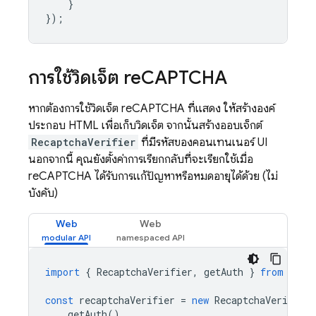
}
});
การใช้วิดเจ็ต re
CAPTCHA
หากต้องการใช้วิดเจ็ต reCAPTCHA ที่แสดง ให้สร้างองค์
ประกอบ HTML เพื่อเก็บวิดเจ็ต จากนั้นสร้างออบเจ็กต์
RecaptchaVerifier
ที่มีรหัสของคอนเทนเนอร์ UI
นอกจากนี้ คุณยังตั้งค่าการเรียกกลับที่จะเรียกใช้เมื่อ
reCAPTCHA ได้รับการแก้ปัญหาหรือหมดอายุได้ด้วย (ไม่
บังคับ)
Web
Web
import
{
RecaptchaVerifier
,
getAuth
}
from
"fir
const
recaptchaVerifier
=
new
RecaptchaVerifier
getAuth
(),