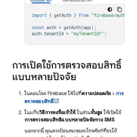
import
{
getAuth
}
from
"firebase/auth"
;
const
auth
=
getAuth
(
app
);
auth
.
tenantId
=
"myTenantId1"
;
การเปิดใช้การตรวจสอบสิทธิ์
แบบหลายปัจจัย
ในคอนโซล
Firebase
ให้ไปที่
ความปลอดภัย
>
การ
ตรวจสอบสิทธิ์
ในแท็บ
วิธีการลงชื่อเข้าใช้
ในส่วน
ขั้นสูง
ให้เปิดใช้
การตรวจสอบสิทธิ์แบบหลายปัจจัยทาง SMS
นอกจากนี้ คุณควรป้อนหมายเลขโทรศัพท์ที่จะใช้