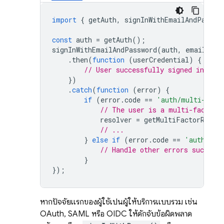
import
{
getAuth
,
signInWithEmailAndPasswo
const
auth
=
getAuth
();
signInWithEmailAndPassword
(
auth
,
email
,
pa
.
then
(
function
(
userCredential
)
{
// User successfully signed in and 
})
.
catch
(
function
(
error
)
{
if
(
error
.
code
==
'auth/multi-fact
// The user is a multi-factor 
resolver
=
getMultiFactorResol
// ...
}
else
if
(
error
.
code
==
'auth/wro
// Handle other errors such as 
}
});
หากปัจจัยแรกของผู้ใช้เป็นผู้ให้บริการแบบรวม เช่น
OAuth, SAML หรือ OIDC ให้ดักจับข้อผิดพลาด