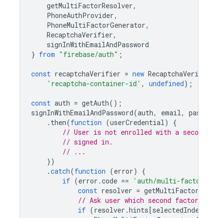
getMultiFactorResolver
,
PhoneAuthProvider
,
PhoneMultiFactorGenerator
,
RecaptchaVerifier
,
signInWithEmailAndPassword
}
from
"firebase/auth"
;
const
recaptchaVerifier
=
new
RecaptchaVerifier
'recaptcha-container-id'
,
undefined
);
const
auth
=
getAuth
();
signInWithEmailAndPassword
(
auth
,
email
,
passwor
.
then
(
function
(
userCredential
)
{
// User is not enrolled with a second fa
// signed in.
// ...
})
.
catch
(
function
(
error
)
{
if
(
error
.
code
==
'auth/multi-factor-au
const
resolver
=
getMultiFactorReso
// Ask user which second factor to u
if
(
resolver
.
hints
[
selectedIndex
].
f