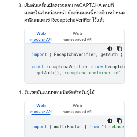
เริ่มต้นเครื่องมือตรวจสอบ reCAPTCHA ตามที่
แสดงในส่วนก่อนหน้า ข้ามขั้นตอนนี้หากมีการกำหนด
ค่าอินสแตนซ์ RecaptchaVerifier ไว้แล้ว
Web
Web
import
{
RecaptchaVerifier
,
getAuth
}
from
const
recaptchaVerifier
=
new
RecaptchaVeri
getAuth
(),
'recaptcha-container-id'
,
unde
รับเซสชันแบบหลายปัจจัยสำหรับผู้ใช้
Web
Web
import
{
multiFactor
}
from
"firebase/auth