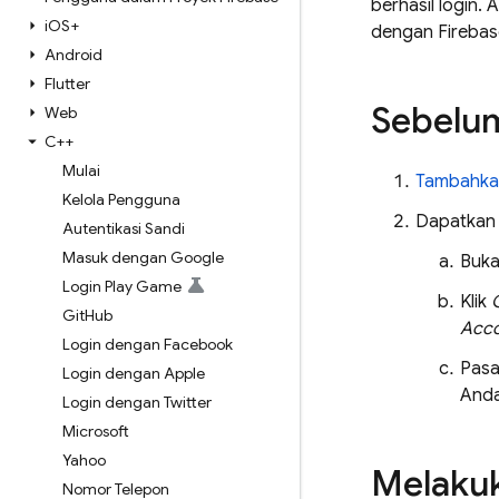
berhasil login.
i
OS+
dengan Firebas
Android
Flutter
Sebelu
Web
C++
Mulai
Tambahkan
Kelola Pengguna
Dapatkan 
Autentikasi Sandi
Masuk dengan Google
Buka
Login Play Game
Klik
Git
Hub
Acc
Login dengan Facebook
Pasa
Login dengan Apple
Anda.
Login dengan Twitter
Microsoft
Yahoo
Melakuk
Nomor Telepon