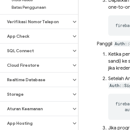
Dapatkan
one-to-o
Batas Penggunaan
Verifikasi Nomor Telepon
fireba
App Check
Panggil
Auth::
SQL Connect
Ketika pen
sandi) ke
Cloud Firestore
jika kreden
Setelah A
Realtime Database
Auth::Si
Storage
fireba
Aturan Keamanan
au
App Hosting
Jika progr