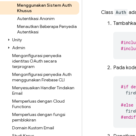
Menggunakan Sistem Auth
Khusus
Class
Auth
ada
Autentikasi Anonim
Tambahkan
Menautkan Beberapa Penyedia
Autentikasi
Unity
#inclu
Admin
#inclu
Mengonfigurasi penyedia
identitas OAuth secara
terprogram
Pada kode 
Mengonfigurasi penyedia Auth
menggunakan Firebase CLI
#if de
Menyesuaikan Handler Tindakan
fire
Email
Memperluas dengan Cloud
#else
Functions
fire
Memperluas dengan fungsi
#endif
pemblokiran
Domain Kustom Email
Studi Kasus