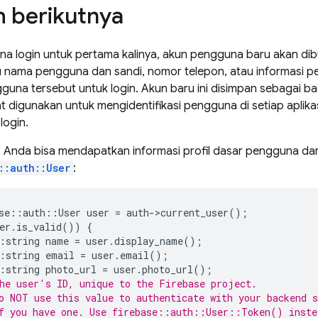
 berikutnya
a login untuk pertama kalinya, akun pengguna baru akan dib
tu nama pengguna dan sandi, nomor telepon, atau informasi pe
una tersebut untuk login. Akun baru ini disimpan sebagai bag
 digunakan untuk mengidentifikasi pengguna di setiap aplikasi
login.
i, Anda bisa mendapatkan informasi profil dasar pengguna dar
::auth::User
:
se
::
auth
::
User
user
=
auth
-
>
current_user
();
er
.
is_valid
())
{
:
string
name
=
user
.
display_name
();
:
string
email
=
user
.
email
();
:
string
photo_url
=
user
.
photo_url
();
he user's ID, unique to the Firebase project.
o NOT use this value to authenticate with your backend s
f you have one. Use firebase::auth::User::Token() inste