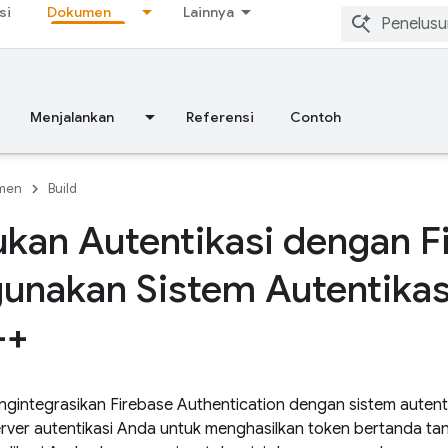
si
Dokumen
Lainnya
Menjalankan
Referensi
Contoh
men
Build
kan Autentikasi dengan F
unakan Sistem Autentika
++
ngintegrasikan
Firebase Authentication
dengan sistem autent
erver autentikasi Anda untuk menghasilkan token bertanda t