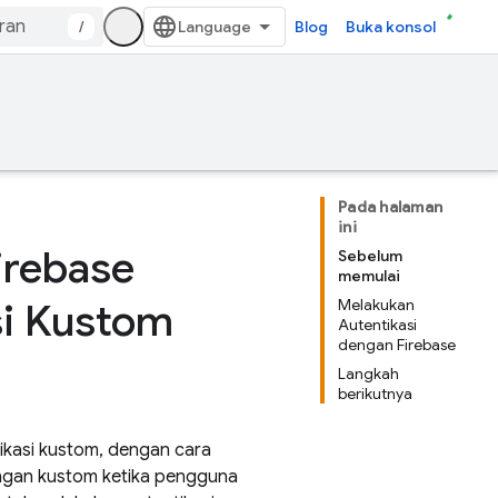
/
Blog
Buka konsol
Pada halaman
ini
irebase
Sebelum
memulai
si Kustom
Melakukan
Autentikasi
dengan Firebase
Langkah
berikutnya
ikasi kustom, dengan cara
angan kustom ketika pengguna