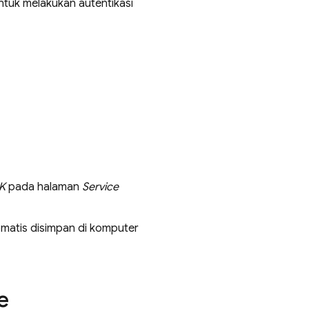
ntuk melakukan autentikasi
K
pada halaman
Service
matis disimpan di komputer
e