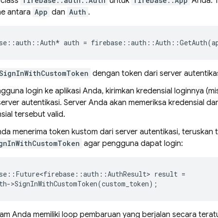
 class
firebase::auth::Auth
untuk
firebase::App
Anda. T
ne antara
App
dan
Auth
.
se
::
auth
::
Auth
*
auth
=
firebase
::
auth
::
Auth
::
GetAuth
(
a
SignInWithCustomToken
dengan token dari server autentikas
gguna login ke aplikasi Anda, kirimkan kredensial loginnya (
 server autentikasi. Server Anda akan memeriksa kredensial 
sial tersebut valid.
nda menerima token kustom dari server autentikasi, teruskan 
gnInWithCustomToken
agar pengguna dapat login:
se
::
Future<firebase
::
auth
::
AuthResult
>
result
=
th
-
>
SignInWithCustomToken
(
custom_token
);
am Anda memiliki loop pembaruan yang berjalan secara teratur