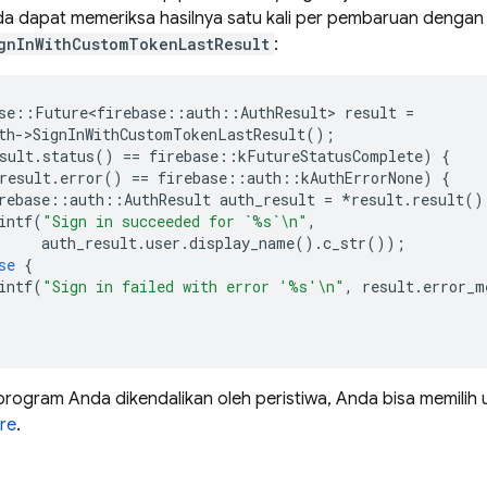
nda dapat memeriksa hasilnya satu kali per pembaruan dengan
gnInWithCustomTokenLastResult
:
se
::
Future<firebase
::
auth
::
AuthResult
>
result
=
th
-
>
SignInWithCustomTokenLastResult
();
sult
.
status
()
==
firebase
::
kFutureStatusComplete
)
{
result
.
error
()
==
firebase
::
auth
::
kAuthErrorNone
)
{
rebase
::
auth
::
AuthResult
auth_result
=
*
result
.
result
()
intf
(
"Sign in succeeded for `%s`
\n
"
,
auth_result
.
user
.
display_name
().
c_str
());
se
{
intf
(
"Sign in failed with error '%s'
\n
"
,
result
.
error_m
 program Anda dikendalikan oleh peristiwa, Anda bisa memilih
re
.