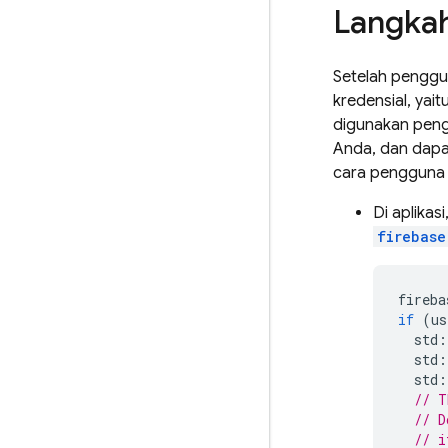
Langkah
Setelah penggun
kredensial, yai
digunakan pengg
Anda, dan dapat
cara pengguna 
Di aplikas
firebase
fireba
if
(
us
std
:
std
:
std
:
// T
// D
// i