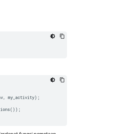
nv
,
my_activity
);
tions
());