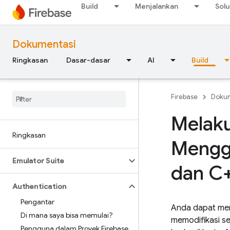
Build
Menjalankan
Solu
Dokumentasi
Ringkasan
Dasar-dasar
AI
Build
Firebase
Doku
Melaku
Ringkasan
Mengg
Emulator Suite
dan C
Authentication
Pengantar
Anda dapat me
Di mana saya bisa memulai?
memodifikasi s
Pengguna dalam Proyek Firebase