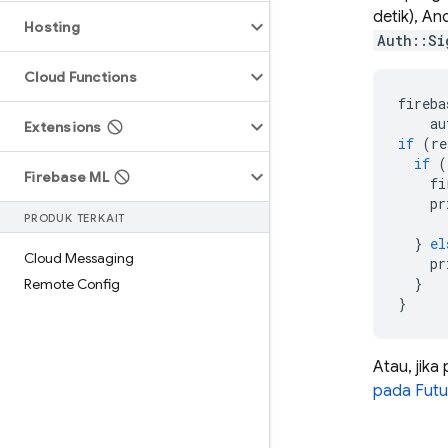
detik), A
Hosting
Auth::Si
Cloud Functions
fireba
au
Extensions
if
(
re
if
(
Firebase ML
fi
pr
PRODUK TERKAIT
}
el
Cloud Messaging
pr
}
Remote Config
}
Atau, jika
pada Futu