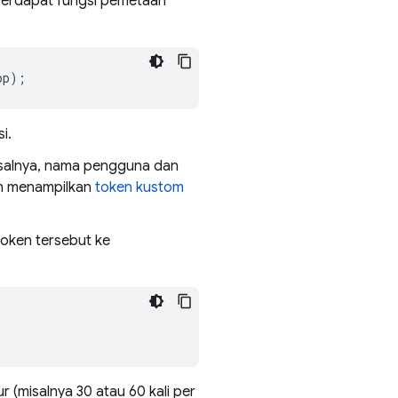
erdapat fungsi pemetaan
pp
);
i.
misalnya, nama pengguna dan
dan menampilkan
token kustom
token tersebut ke
 (misalnya 30 atau 60 kali per