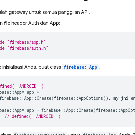
lah gateway untuk semua panggilan API.
 file header Auth dan App:
de
"firebase/app.h"
de
"firebase/auth.h"
inisialisasi Anda, buat class
firebase::App
.
fined(__ANDROID__)
base
::
App
*
app
=
firebase
::
App
::
Create
(
firebase
::
AppOptions
(),
my_jni_e
base
::
App
*
app
=
firebase
::
App
::
Create
(
firebase
::
AppOp
  
// defined(__ANDROID__)