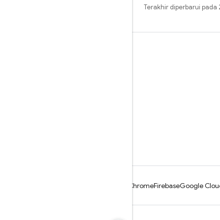
Terakhir diperbarui pada
Pelajari
Panduan
Referensi
Sampel
Library
GitHub
Android
Chrome
Firebase
Google Clou