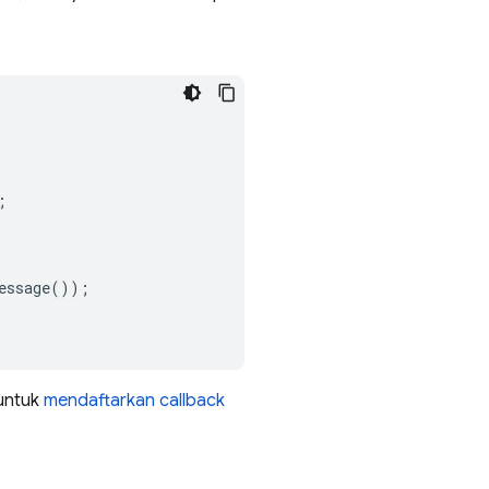
;
essage
());
 untuk
mendaftarkan callback