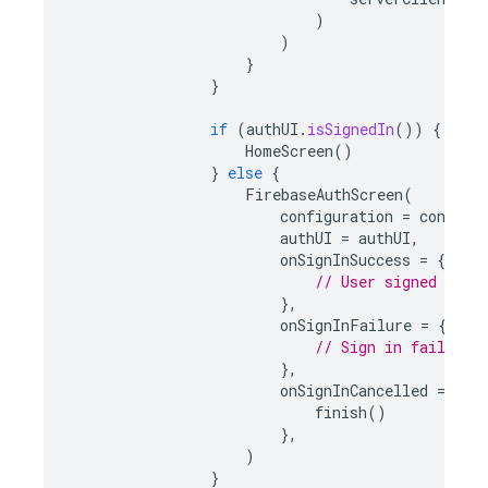
)
)
}
}
if
(
authUI
.
isSignedIn
())
{
HomeScreen
()
}
else
{
FirebaseAuthScreen
(
configuration
=
configu
authUI
=
authUI
,
onSignInSuccess
=
{
res
// User signed in s
},
onSignInFailure
=
{
exc
// Sign in failed
},
onSignInCancelled
=
{
finish
()
},
)
}