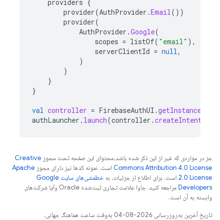
providers
{
provider
(
AuthProvider
.
Email
())
provider
(
AuthProvider
.
Google
(
scopes
=
listOf
(
"email"
),
serverClientId
=
null
,
)
)
}
}
val
controller
=
FirebaseAuthUI
.
getInstance
().
c
authLauncher
.
launch
(
controller
.
createIntent
(
thi
جز در مواردی که غیر از این ذکر شده باشد،‌محتوای این صفحه تحت مجوز
Creative
Commons Attribution 4.0 License
است. نمونه کدها نیز دارای مجوز
Apache
2.0 License
است. برای اطلاع از جزئیات، به
خطمشی‌های سایت Google
Developers‏
مراجعه کنید. جاوا علامت تجاری ثبت‌شده Oracle و/یا شرکت‌های
وابسته به آن است.
تاریخ آخرین به‌روزرسانی 2026-08-04 به‌وقت ساعت هماهنگ جهانی.