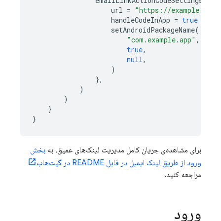
emailLinkActionCodeSettings
=
a
url
=
"https://example.com/
handleCodeInApp
=
true
setAndroidPackageName
(
"com.example.app"
,
true
,
null
,
)
},
)
)
}
}
برای مشاهده‌ی جریان کامل مدیریت لینک‌های عمیق، به
بخش
ورود از طریق لینک ایمیل در فایل README در گیت‌هاب
مراجعه کنید.
ورود