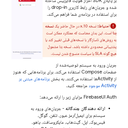
بر پایه‌ی SDK احراز هویت فایربیس ساخته
شده و جریان‌های رابط کاربری drop-in را
برای استفاده در برنامه‌ی شما فراهم می‌کند.
احتیاط:
نسخه 10.x در حال حاضر یک
نسخه
بتا
است. این بدان معناست که عملکرد ممکن است
به روش‌های ناسازگار با نسخه‌های قبلی تغییر کند یا
پشتیبانی محدودی داشته باشد. نسخه بتا مشمول
هیچ گونه SLA یا سیاست منسوخ شدن نیست.
جریان ورود به سیستم توصیه‌شده از
صفحات Compose استفاده می‌کند. برای برنامه‌هایی که هنوز
از Activityها استفاده می‌کنند، به بخش
برنامه‌های مبتنی بر
Activity موجود
مراجعه کنید.
FirebaseUI Auth مزایای زیر را ارائه می‌دهد:
ارائه دهندگان چندگانه
- جریان‌های ورود به
سیستم برای ایمیل/رمز عبور، تلفن، گوگل،
فیس‌بوک، اپل، گیت‌هاب، مایکروسافت، یاهو،