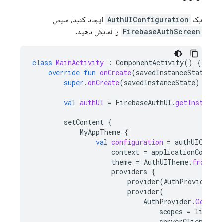
یک
AuthUIConfiguration
ایجاد کنید، سپس
FirebaseAuthScreen
را نمایش دهید.
class
MainActivity
:
ComponentActivity
()
{
override
fun
onCreate
(
savedInstanceState
:
B
super
.
onCreate
(
savedInstanceState
)
val
authUI
=
FirebaseAuthUI
.
getInstance
setContent
{
MyAppTheme
{
val
configuration
=
authUIConfi
context
=
applicationContex
theme
=
AuthUITheme
.
fromMat
providers
{
provider
(
AuthProvider
.
E
provider
(
AuthProvider
.
Google
scopes
=
listOf
serverClientId