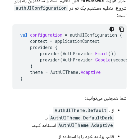
احراز هویت FirebaseUI قابل تنظیم است و ساده‌ترین راه برای
شروع، تنظیم مستقیم یک تم در
authUIConfiguration
است:
val
configuration
=
authUIConfiguration
{
context
=
applicationContext
providers
{
provider
(
AuthProvider
.
Email
())
provider
(
AuthProvider
.
Google
(
scopes
=
l
}
theme
=
AuthUITheme
.
Adaptive
}
شما همچنین می‌توانید:
از
،
AuthUITheme.Default
AuthUITheme.DefaultDark
یا
AuthUITheme.Adaptive
استفاده کنید.
قالب برنامه خود را با استفاده از