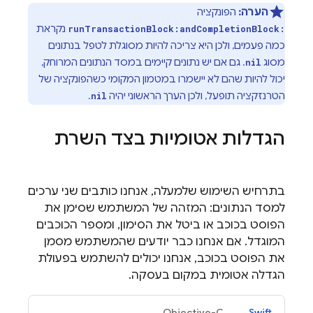
הערה:
הפונקציה
נקראת
runTransactionBlock:andCompletionBlock:
כמה פעמים, ולכן היא צריכה להיות מסוגלת לטפל בנתונים
מסוג
. גם אם יש נתונים קיימים במסד הנתונים המרוחק,
nil
יכול להיות שהם לא יישמרו במטמון המקומי כשהפונקציה של
הטרנזקציה תופעל, ולכן הערך הראשוני יהיה
.
nil
הגדלות אטומיות בצד השרת
בתרחיש השימוש שלמעלה, אנחנו כותבים שני ערכים
למסד הנתונים: המזהה של המשתמש שסימן את
הפוסט בכוכב או ביטל את הסימון, ומספר הכוכבים
המוגדל. אם אנחנו כבר יודעים שהמשתמש מסמן
את הפוסט בכוכב, אנחנו יכולים להשתמש בפעולת
הגדלה אטומית במקום בעסקה.
Objective-C
Swift