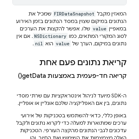
המאזין מקבל
FIRDataSnapshot
שמכיל את
הנתונים במיקום שצוין במסד הנתונים בזמן האירוע
במאפיין
value
שלו. אפשר להקצות את הערכים
לסוג המקורי המתאים, כמו
NSDictionary
. אם אין
נתונים במיקום, הערך של
value
הוא
nil
.
קריאת נתונים פעם אחת
קריאה חד-פעמית באמצעות
Data(
get
)
ה-SDK מיועד לניהול אינטראקציות עם שרתי מסדי
נתונים, בין אם האפליקציה שלכם אונליין או אופליין.
באופן כללי, כדאי להשתמש בטכניקות של אירועי
ערכים שמתוארות למעלה כדי לקרוא נתונים ולקבל
עדכונים לגבי הנתונים מהקצה העורפי. הטכניקות
האלה מצמצמות את השימוש ואת החיוב, והן