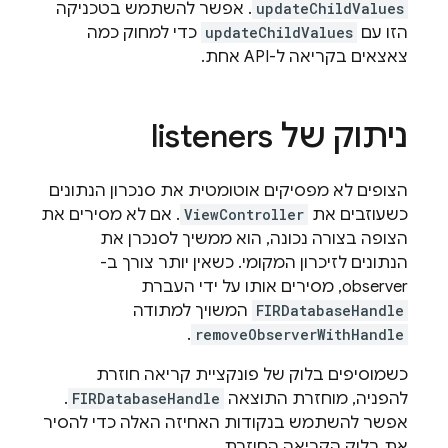
updateChildValues
. אפשר להשתמש בטכניקה
הזו עם
updateChildValues
כדי למחוק כמה
צאצאים בקריאה ל-API אחת.
ניתוק של listeners
הצופים לא מפסיקים אוטומטית את סנכרון הנתונים
כשעוזבים את
ViewController
. אם לא מסירים את
הצופה בצורה נכונה, הוא ממשיך לסנכרן את
הנתונים לזיכרון המקומי. כשאין יותר צורך ב-
observer, מסירים אותו על ידי העברת
FIRDatabaseHandle
המשויך למתודה
.
removeObserverWithHandle
כשמוסיפים בלוק של פונקציית קריאה חוזרת
להפניה, מוחזרת התוצאה
FIRDatabaseHandle
.
אפשר להשתמש בנקודות האחיזה האלה כדי להסיר
את בלוק הקריאה החוזרת.