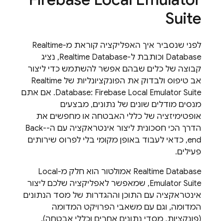
Suite
לפני שנסביר איך האפליקציה קוראת מ-
Realtime
Database
וכותבת ל-
Realtime Database
, נציג
קבוצה של כלים שבהם אפשר להשתמש כדי ליצור
אב טיפוס ולבדוק את הפונקציונליות של
Realtime
Firebase Local Emulator Suite
:
Database
. אם אתם
מנסים מודלים שונים של נתונים, מבצעים
אופטימיזציה של כללי האבטחה או מחפשים את
הדרך הכי חסכונית ליצור אינטראקציה עם ה-Back-
end, כדאי לעבוד באופן מקומי בלי לפרוס שירותים
פעילים.
Realtime Database
אמולטור הוא חלק מ-
Local
Emulator Suite
, שמאפשר לאפליקציה שלכם ליצור
אינטראקציה עם התוכן וההגדרות של מסד הנתונים
המדומה, וגם עם משאבי הפרויקט המדומה
(פונקציות, מסדי נתונים אחרים וכללי אבטחה).