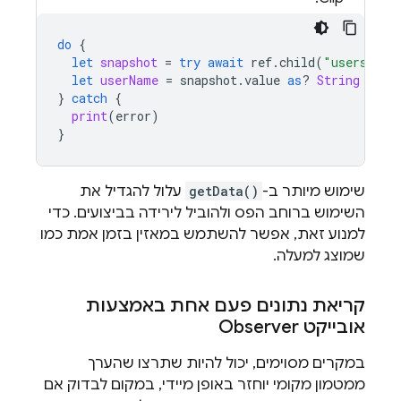
do
{
let
snapshot
=
try
await
ref
.
child
(
"users/
\(
u
let
userName
=
snapshot
.
value
as
?
String
??
"
}
catch
{
print
(
error
)
}
שימוש מיותר ב-
getData()
עלול להגדיל את
השימוש ברוחב הפס ולהוביל לירידה בביצועים. כדי
למנוע זאת, אפשר להשתמש במאזין בזמן אמת כמו
שמוצג למעלה.
קריאת נתונים פעם אחת באמצעות
אובייקט Observer
במקרים מסוימים, יכול להיות שתרצו שהערך
ממטמון מקומי יוחזר באופן מיידי, במקום לבדוק אם