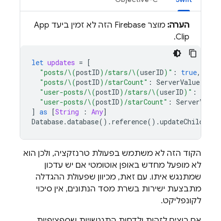
הערה:
מוצר Firebase הזה לא זמין ביעד App
Clip.
let
updates
=
[
"posts/
\(
postID
)
/stars/
\(
userID
)
"
:
true
,
"posts/
\(
postID
)
/starCount"
:
ServerValue
.
incr
"user-posts/
\(
postID
)
/stars/
\(
userID
)
"
:
true
,
"user-posts/
\(
postID
)
/starCount"
:
ServerValue
]
as
[
String
:
Any
]
Database
.
database
().
reference
().
updateChildValu
הקוד הזה לא משתמש בפעולת טרנזקציה, ולכן הוא
לא מופעל מחדש באופן אוטומטי אם יש עדכון
שמתנגש איתו. עם זאת, מכיוון שפעולת ההגדלה
מתבצעת ישירות בשרת מסד הנתונים, אין סיכוי
לקונפליקט.
אם רוצים לזהות ולדחות התנגשויות שספציפיות