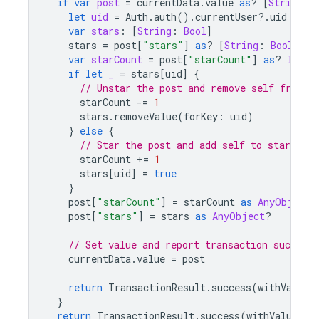
if
var
post
=
currentData
.
value
as
?
[
String
:
let
uid
=
Auth
.
auth
().
currentUser
?.
uid
{
var
stars
:
[
String
:
Bool
]
stars
=
post
[
"stars"
]
as
?
[
String
:
Bool
]
??
var
starCount
=
post
[
"starCount"
]
as
?
Int
?
if
let
_
=
stars
[
uid
]
{
// Unstar the post and remove self from s
starCount
-=
1
stars
.
removeValue
(
forKey
:
uid
)
}
else
{
// Star the post and add self to stars
starCount
+=
1
stars
[
uid
]
=
true
}
post
[
"starCount"
]
=
starCount
as
AnyObject
?
post
[
"stars"
]
=
stars
as
AnyObject
?
// Set value and report transaction success
currentData
.
value
=
post
return
TransactionResult
.
success
(
withValue
:
}
return
TransactionResult
.
success
(
withValue
:
c