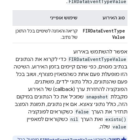
.
FIRDataEventTypeValue
סוג האירוע
שימוש אופייני
FIRData
Event
Type
קריאה והאזנה לשינויים בכל התוכן
Value
של נתיב.
אפשר להשתמש באירוע
FIRDataEventTypeValue
כדי לקרוא את הנתונים
בנתיב מסוים, כפי שהם קיימים בזמן האירוע. השיטה
הזו מופעלת פעם אחת כשהמאזין מצורף, ושוב בכל
פעם שהנתונים, כולל נתוני ילדים, משתנים.
הפונקציה להחזרת ערך (callback) של האירוע
מקבלת
snapshot
שמכיל את כל הנתונים במיקום
הזה, כולל נתוני צאצא. אם אין נתונים, תמונת המצב
תחזיר את הערך
false
כשקוראים לפונקציה
exists()
ואת הערך
nil
כשקוראים למאפיין
value
שלה.
חשוב:
האירוע
מופעל בכל
FIRDataEventTypeValue