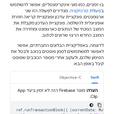
בו-זמניים, כמו מוני אינקרימנטליים, אפשר להשתמש
ב
פעולת טרנזקציה
. מגדירים לפעולה הזו שני
ארגומנטים: פונקציית עדכון ופונקציית קריאה חוזרת
אופציונלית להשלמה. פונקציית העדכון מקבלת את
המצב הנוכחי של הנתונים כארגומנט ומחזירה את
המצב החדש הרצוי שרוצים לכתוב.
לדוגמה, באפליקציית הבלוגים החברתיים, אפשר
לאפשר למשתמשים לסמן פוסטים בכוכב ולבטל את
הסימון שלהם, ולעקוב אחרי מספר הכוכבים שפוסט
קיבל באופן הבא:
Objective-C
Swift
הערה:
מוצר Firebase הזה לא זמין ביעד App
Clip.
ref
.
runTransactionBlock
({
(
currentData
:
Mutable