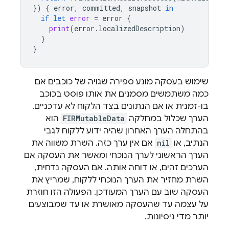
})
{
error
,
committed
,
snapshot
in
if
let
error
=
error
{
print
(
error
.
localizedDescription
)
}
}
שימוש בעסקה מונע ספירה שגויה של כוכבים אם
כמה משתמשים מסמנים את אותו פוסט בכוכב
בו-זמנית או אם הנתונים בצד הלקוח לא עדכניים.
הערך שכלול במחלקה
FIRMutableData
הוא
בהתחלה הערך האחרון שהיה ידוע ללקוח לגבי
הנתיב, או
nil
אם אין ערך כזה. השרת משווה את
הערך הראשוני לערך הנוכחי ומאשר את העסקה אם
הערכים זהים, או דוחה אותה. אם העסקה נדחית,
השרת מחזיר את הערך הנוכחי ללקוח, שמריץ את
העסקה שוב עם הערך המעודכן. הפעולה הזו חוזרת
על עצמה עד שהעסקה מאושרת או עד שמבוצעים
יותר מדי ניסיונות.