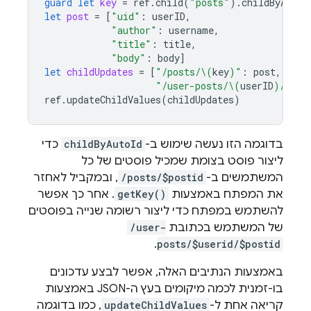
guard
let
key
=
ref
.
child
(
"posts"
).
childByAutoI
let
post
=
[
"uid"
:
userID
,
"author"
:
username
,
"title"
:
title
,
"body"
:
body
]
let
childUpdates
=
[
"/posts/
\(
key
)
"
:
post
,
"/user-posts/
\(
userID
)
/
\(
ke
ref
.
updateChildValues
(
childUpdates
)
בדוגמה הזו נעשה שימוש ב-
childByAutoId
כדי
ליצור פוסט בצומת שמכיל פוסטים של כל
המשתמשים ב-
/posts/$postid
, ובמקביל לאחזר
את המפתח באמצעות
getKey()
. אחר כך אפשר
להשתמש במפתח כדי ליצור רשומה שנייה בפוסטים
של המשתמש בכתובת
/user-
.
posts/$userid/$postid
באמצעות הנתיבים האלה, אפשר לבצע עדכונים
בו-זמנית לכמה מיקומים בעץ ה-JSON באמצעות
קריאה אחת ל-
updateChildValues
, כמו בדוגמה