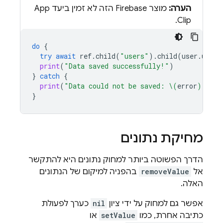
הערה:
מוצר Firebase הזה לא זמין ביעד App
Clip.
do
{
try
await
ref
.
child
(
"users"
).
child
(
user
.
uid
).
print
(
"Data saved successfully!"
)
}
catch
{
print
(
"Data could not be saved: 
\(
error
)
."
)
}
מחיקת נתונים
הדרך הפשוטה ביותר למחוק נתונים היא להתקשר
אל
removeValue
בהפניה למיקום של הנתונים
האלה.
אפשר גם למחוק על ידי ציון
nil
כערך לפעולת
כתיבה אחרת, כמו
setValue
או