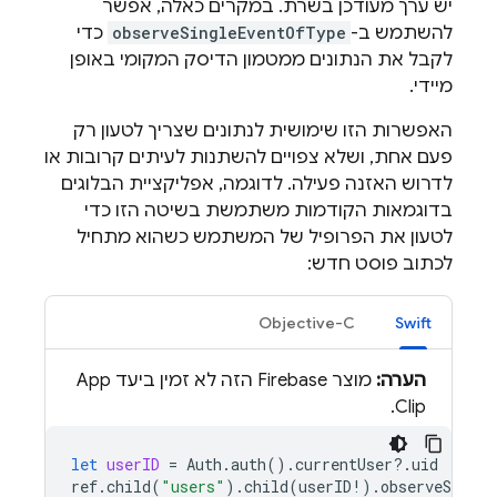
יש ערך מעודכן בשרת. במקרים כאלה, אפשר
להשתמש ב-
observeSingleEventOfType
כדי
לקבל את הנתונים ממטמון הדיסק המקומי באופן
מיידי.
האפשרות הזו שימושית לנתונים שצריך לטעון רק
פעם אחת, ושלא צפויים להשתנות לעיתים קרובות או
לדרוש האזנה פעילה. לדוגמה, אפליקציית הבלוגים
בדוגמאות הקודמות משתמשת בשיטה הזו כדי
לטעון את הפרופיל של המשתמש כשהוא מתחיל
לכתוב פוסט חדש:
Objective-C
Swift
הערה:
מוצר Firebase הזה לא זמין ביעד App
Clip.
let
userID
=
Auth
.
auth
().
currentUser
?.
uid
ref
.
child
(
"users"
).
child
(
userID
!).
observeSingle