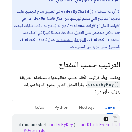
إذا أردت استخدام
في تطبيق متاح للجميع، عليك
orderByChild()
تحديد المفاتيح التي ستتم فهرستها من خلال قاعدة
في
.indexOn
"قواعد الأمان" و"قواعد Firebase". مع أنّه يُسمح لك بإنشاء طلبات البحث
هذه بشكل مخصّص على العميل، ستلاحظ تحسّنًا كبيرًا في الأداء عند
استخدام
.
اطّلِع على المستندات
حول قاعدة
.indexOn
.indexOn
للحصول على مزيد من المعلومات.
الترتيب حسب المفتاح
يمكنك أيضًا ترتيب العُقد حسب مفاتيحها باستخدام الطريقة
orderByKey()
. يقرأ المثال التالي جميع الديناصورات
بترتيب أبجدي:
Java
Node.js
Python
متابعة
dinosaursRef
.
orderByKey
().
addChildEventListener
@Override