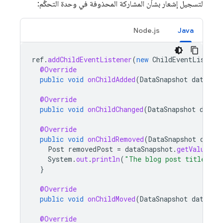
لتسجيل إشعار بشأن المشاركة المحذوفة في وحدة التحكّم:
Node.js
Java
ref
.
addChildEventListener
(
new
ChildEventListene
@Override
public
void
onChildAdded
(
DataSnapshot
dataSna
@Override
public
void
onChildChanged
(
DataSnapshot
dataS
@Override
public
void
onChildRemoved
(
DataSnapshot
dataS
Post
removedPost
=
dataSnapshot
.
getValue
(
Po
System
.
out
.
println
(
"The blog post titled "
}
@Override
public
void
onChildMoved
(
DataSnapshot
dataSna
@Override