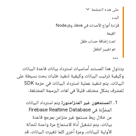
على هذه الصفحة
البدء
قراءة أنواع الأحداث في Java وNode.js
القيمة
تمت إضافة حساب طفل
تم تغيير الطفل
يتناول هذا المستند أساسيات استرداد بيانات قاعدة البيانات
وكيفية ترتيب البيانات وكيفية تنفيذ طلبات بحث بسيطة على
البيانات. يتم تنفيذ عملية استرداد البيانات في حزمة SDK
للمشرف بشكل مختلف قليلاً في لغات البرمجة المختلفة.
المستمعون غير المتزامنون:
يتم استرداد البيانات
المخزَّنة في
Firebase Realtime Database
من خلال ربط مستمع غير متزامن بمرجع قاعدة
بيانات. يتم تشغيل أداة الاستماع مرة واحدة للحالة
الأولية للبيانات، ومرة أخرى كلما تغيرت البيانات. قد