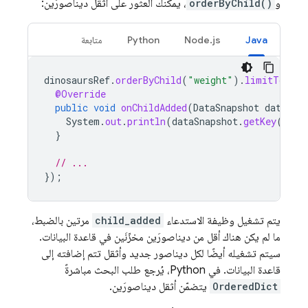
و
orderByChild()
، يمكنك العثور على أثقل ديناصورَين:
Java
Node.js
Python
متابعة
dinosaursRef
.
orderByChild
(
"weight"
).
limitToLast
@Override
public
void
onChildAdded
(
DataSnapshot
dataSna
System
.
out
.
println
(
dataSnapshot
.
getKey
());
}
// ...
});
يتم تشغيل وظيفة الاستدعاء
child_added
مرتين بالضبط،
ما لم يكن هناك أقل من ديناصورَين مخزّنَين في قاعدة البيانات.
سيتم تشغيله أيضًا لكل ديناصور جديد وأثقل تتم إضافته إلى
قاعدة البيانات. في Python، يُرجع طلب البحث مباشرةً
OrderedDict
يتضمّن أثقل ديناصورَين.