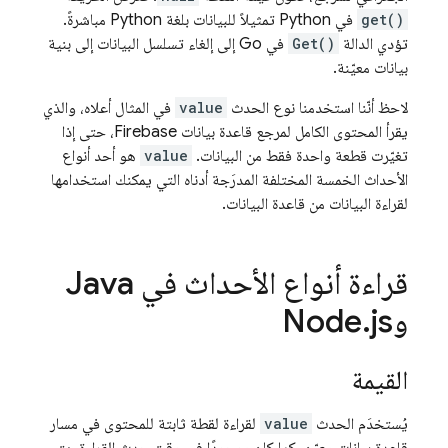
get()
في Python تمثيلاً للبيانات بلغة Python مباشرةً.
تؤدي الدالة
Get()
في Go إلى إلغاء تسلسل البيانات إلى بنية
بيانات معيّنة.
لاحظ أنّنا استخدمنا نوع الحدث
value
في المثال أعلاه، والذي
يقرأ المحتوى الكامل لمرجع قاعدة بيانات Firebase، حتى إذا
تغيّرت قطعة واحدة فقط من البيانات. ‫
value
هو أحد أنواع
الأحداث الخمسة المختلفة المدرَجة أدناه التي يمكنك استخدامها
لقراءة البيانات من قاعدة البيانات.
قراءة أنواع الأحداث في Java
وNode
js
.
القيمة
يُستخدَم الحدث
value
لقراءة لقطة ثابتة للمحتوى في مسار