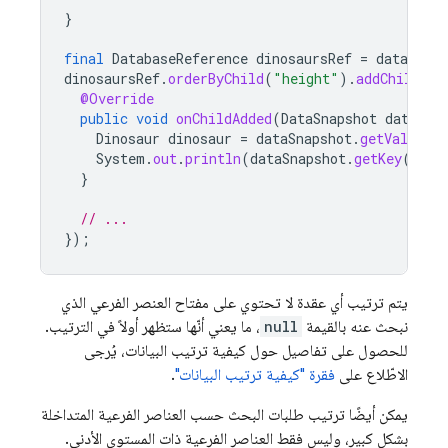
}
final
DatabaseReference
dinosaursRef
=
database
.
dinosaursRef
.
orderByChild
(
"height"
).
addChildEve
@Override
public
void
onChildAdded
(
DataSnapshot
dataSna
Dinosaur
dinosaur
=
dataSnapshot
.
getValue
(
D
System
.
out
.
println
(
dataSnapshot
.
getKey
()
+
}
// ...
});
يتم ترتيب أي عقدة لا تحتوي على مفتاح العنصر الفرعي الذي
نبحث عنه بالقيمة
null
، ما يعني أنّها ستظهر أولاً في الترتيب.
للحصول على تفاصيل حول كيفية ترتيب البيانات، يُرجى
الاطّلاع على
فقرة "كيفية ترتيب البيانات"
.
يمكن أيضًا ترتيب طلبات البحث حسب العناصر الفرعية المتداخلة
بشكل كبير، وليس فقط العناصر الفرعية ذات المستوى الأدنى.