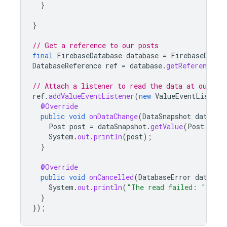
}
}
// Get a reference to our posts
final
FirebaseDatabase
database
=
FirebaseDatab
DatabaseReference
ref
=
database
.
getReference
(
"
// Attach a listener to read the data at our pos
ref
.
addValueEventListener
(
new
ValueEventListene
@Override
public
void
onDataChange
(
DataSnapshot
dataSna
Post
post
=
dataSnapshot
.
getValue
(
Post
.
clas
System
.
out
.
println
(
post
);
}
@Override
public
void
onCancelled
(
DatabaseError
databas
System
.
out
.
println
(
"The read failed: "
+
da
}
});