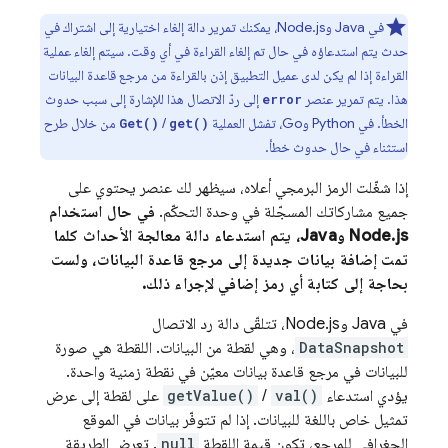
في Java وNode.js، يمكنك تمرير دالة إلغاء اختيارية إلى اشتراك في
حدث يتم استدعاؤه في حال تم إلغاء القراءة في أي وقت. سيتم إلغاء عملية
القراءة إذا لم يكن لدى عميل التطبيق إذن بالقراءة من مرجع قاعدة البيانات
هذا. يتم تمرير عنصر
إلى ردّ الاتصال هذا للإشارة إلى سبب حدوث
error
الخطأ. في Python وGo، تفشل العملية
/
من خلال طرح
Get()
get()
استثناء في حال حدوث خطأ.
إذا شغّلت الرمز البرمجي أعلاه، سيظهر لك عنصر يحتوي على
جميع مشاركاتك المسجّلة في وحدة التحكّم.
في حال استخدام
Node.js وJava، يتم استدعاء دالة معالجة الأحداث كلما
تمت إضافة بيانات جديدة إلى مرجع قاعدة البيانات، ولست
بحاجة إلى كتابة أي رمز إضافي لإجراء ذلك.
في Java وNode.js، تتلقّى دالة رد الاتصال
DataSnapshot
، وهي لقطة من البيانات. اللقطة هي صورة
للبيانات في مرجع قاعدة بيانات معيّن في نقطة زمنية واحدة.
يؤدي استدعاء
val()
/
getValue()
على لقطة إلى عرض
تمثيل خاص باللغة للبيانات. إذا لم تتوفّر بيانات في الموقع
الجغرافي للمرجع، تكون قيمة اللقطة
null
. تعرض الطريقة