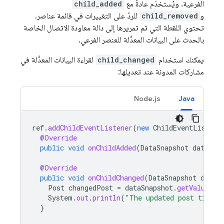
الفرعية. ويُستخدَم عادةً مع
child_added
و
child_removed
للردّ على التغييرات في قائمة عناصر.
تحتوي اللقطة التي تم تمريرها إلى دالة معاودة الاتصال الخاصة
بالحدث على البيانات المعدَّلة للعنصر الفرعي.
يمكنك استخدام
child_changed
لقراءة البيانات المعدَّلة في
مشاركات المدونة عند تعديلها:
Node.js
Java
ref
.
addChildEventListener
(
new
ChildEventListene
@Override
public
void
onChildAdded
(
DataSnapshot
dataSna
@Override
public
void
onChildChanged
(
DataSnapshot
dataS
Post
changedPost
=
dataSnapshot
.
getValue
(
Po
System
.
out
.
println
(
"The updated post title 
}