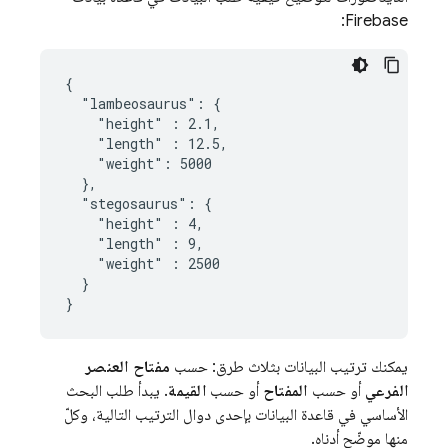
Firebase:
{

  "lambeosaurus": {

    "height" : 2.1,

    "length" : 12.5,

    "weight": 5000

  },

  "stegosaurus": {

    "height" : 4,

    "length" : 9,

    "weight" : 2500

  }

}
يمكنك ترتيب البيانات بثلاث طرق: حسب
مفتاح العنصر
الفرعي
أو حسب
المفتاح
أو حسب
القيمة
. يبدأ طلب البحث
الأساسي في قاعدة البيانات بإحدى دوال الترتيب التالية، وكلّ
منها موضّح أدناه.