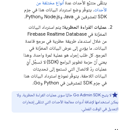
يتلقّى متتبِّع الأحداث عدة
أنواع مختلفة من
الأحداث
. يتوفّر وضع استرداد البيانات هذا في حِزم
SDK للمشرفين في Java وNode.js وPython.
عمليات القراءة الحظرية:
يتم استرداد البيانات
المخزّنة في
Firebase Realtime Database
من خلال استدعاء طريقة حظرية في مرجع قاعدة
البيانات، ما يؤدي إلى عرض البيانات المخزّنة في
المرجع. كل طلب إجراء هو عملية لمرة واحدة. وهذا
يعني أنّ حزمة تطوير البرامج (SDK) لا تسجِّل أيّ
عمليات ردّ الاتصال التي تستمع إلى تحديثات
البيانات اللاحقة. يتوفّر نموذج استرداد البيانات هذا
في حِزم SDK للمشرفين في Python وGo.
لا يتيح Go Admin SDK حاليًا سوى عمليات القراءة الحظرية. ولا
يمكن استخدامها لإضافة أدوات معالجة الأحداث التي تتلقّى إشعارات
التعديل في الوقت الفعلي.