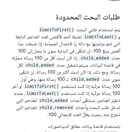
طلبات البحث المحدودة
يتم استخدام طلبَي البحث
limitToFirst()
و
limitToLast()
لضبط الحد الأقصى لعدد العناصر التابعة
التي تتم مزامنتها مع دالة ردّ الاتصال المحدّدة. إذا ضبطت حدًا
أقصى يبلغ 100، لن تتلقّى في البداية سوى ما يصل إلى 100
حدث
child_added
. إذا كان لديك أقل من 100 رسالة مخزّنة
في قاعدة البيانات، سيتم تشغيل حدث
child_added
لكل
رسالة. ومع ذلك، إذا كان لديك أكثر من 100 رسالة، لن تتلقّى
سوى حدث
child_added
لـ 100 رسالة منها. وهي أول
100 رسالة مرتّبة إذا كنت تستخدم
limitToFirst()
أو آخر
100 رسالة مرتّبة إذا كنت تستخدم
limitToLast()
. عندما
تتغيّر العناصر، ستتلقّى أحداث
child_added
للعناصر التي
تدخل طلب البحث وأحداث
child_removed
للعناصر التي
تخرج منه، بحيث يظلّ العدد الإجمالي 100.
باستخدام قاعدة بيانات حقائق الديناصورات