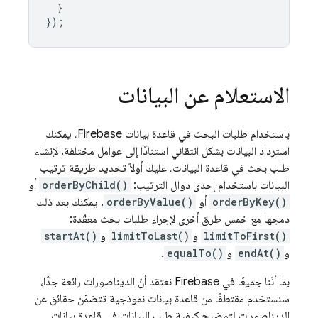
}
});
الاستعلام عن البيانات
باستخدام طلبات البحث في قاعدة بيانات Firebase، يمكنك
استرداد البيانات بشكل انتقائي استنادًا إلى عوامل مختلفة. لإنشاء
طلب بحث في قاعدة البيانات، عليك أولاً تحديد طريقة ترتيب
البيانات باستخدام إحدى دوال الترتيب:
orderByChild()
أو
orderByKey()
أو
orderByValue()
. يمكنك بعد ذلك
دمجها مع خمس طرق أخرى لإجراء طلبات بحث معقّدة:
limitToFirst()
و
limitToLast()
و
startAt()
و
endAt()
و
equalTo()
.
بما أنّنا جميعًا في Firebase نعتقد أنّ الديناصورات رائعة جدًا،
سنستخدم مقتطفًا من قاعدة بيانات نموذجية تتضمّن حقائق عن
الديناصورات لتوضيح كيفية طلب البيانات في قاعدة بيانات