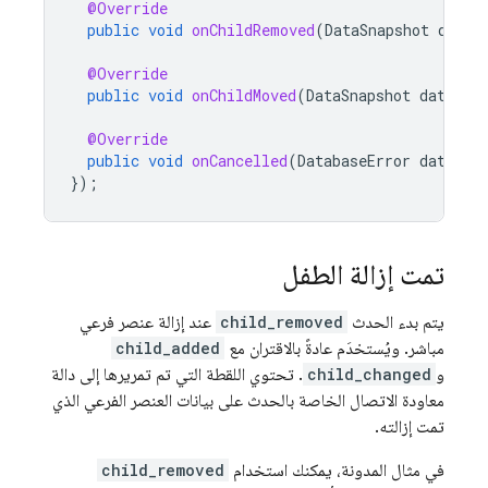
@Override
public
void
onChildRemoved
(
DataSnapshot
dataS
@Override
public
void
onChildMoved
(
DataSnapshot
dataSna
@Override
public
void
onCancelled
(
DatabaseError
databas
});
تمت إزالة الطفل
يتم بدء الحدث
child_removed
عند إزالة عنصر فرعي
مباشر. ويُستخدَم عادةً بالاقتران مع
child_added
و
child_changed
. تحتوي اللقطة التي تم تمريرها إلى دالة
معاودة الاتصال الخاصة بالحدث على بيانات العنصر الفرعي الذي
تمت إزالته.
في مثال المدونة، يمكنك استخدام
child_removed