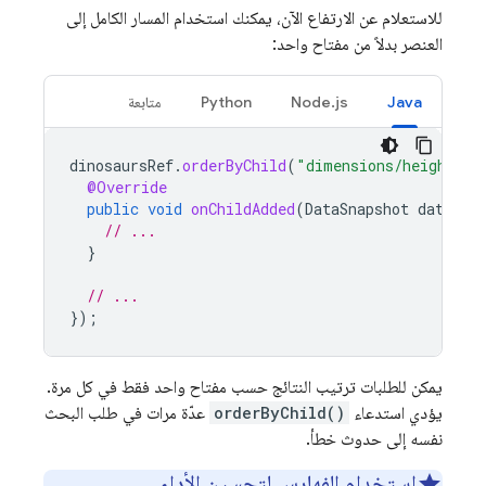
للاستعلام عن الارتفاع الآن، يمكنك استخدام المسار الكامل إلى
العنصر بدلاً من مفتاح واحد:
Java
Node.js
Python
متابعة
dinosaursRef
.
orderByChild
(
"dimensions/height"
).
@Override
public
void
onChildAdded
(
DataSnapshot
dataSna
// ...
}
// ...
});
يمكن للطلبات ترتيب النتائج حسب مفتاح واحد فقط في كل مرة.
يؤدي استدعاء
orderByChild()
عدّة مرات في طلب البحث
نفسه إلى حدوث خطأ.
استخدام الفهارس لتحسين الأداء