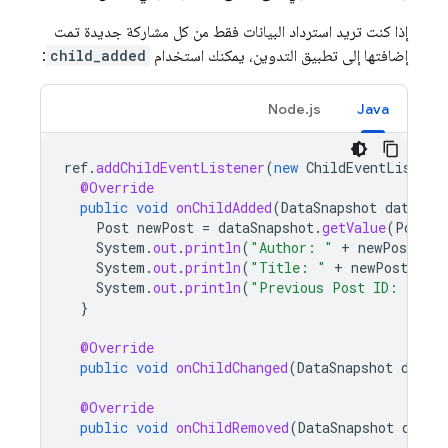
إذا كنت تريد استرداد البيانات فقط من كل مشاركة جديدة تمت
إضافتها إلى تطبيق التدوين، يمكنك استخدام
child_added
:
Node.js
Java
ref
.
addChildEventListener
(
new
ChildEventListene
@Override
public
void
onChildAdded
(
DataSnapshot
dataSna
Post
newPost
=
dataSnapshot
.
getValue
(
Post
.
c
System
.
out
.
println
(
"Author: "
+
newPost
.
aut
System
.
out
.
println
(
"Title: "
+
newPost
.
titl
System
.
out
.
println
(
"Previous Post ID: "
+
p
}
@Override
public
void
onChildChanged
(
DataSnapshot
dataS
@Override
public
void
onChildRemoved
(
DataSnapshot
dataS