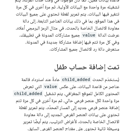
قاعدة بيانات معيّن، كما كان موجودًا في وقت حدث القراءة. يتم
تشغيله مرة واحدة مع البيانات الأولية، ثم مرة أخرى في كل مرة
تتغير فيها البيانات. يتم تمرير لقطة تحتوي على جميع البيانات
في هذا الموقع، بما في ذلك بيانات العناصر التابعة، إلى دالة
معاودة الاتصال الخاصة بالحدث. في مثال الرمز البرمجي أعلاه،
عرضت الدالة
value
جميع مشاركات المدونة في تطبيقك.
وفي كل مرة تتم فيها إضافة مشاركة جديدة في المدونة،
ستعرض دالة رد الاتصال جميع المشاركات.
تمت إضافة حساب طفل
يُستخدَم الحدث
child_added
عادةً عند استرداد قائمة
عناصر من قاعدة البيانات. على عكس
value
التي تعرض
المحتوى الكامل للموقع الجغرافي، يتم تشغيل
child_added
مرة واحدة لكل عنصر فرعي حالي، ثم مرة أخرى في كل مرة تتم
إضافة عنصر فرعي جديد إلى المسار المحدّد. يتم تمرير لقطة
تحتوي على بيانات العنصر الفرعي الجديد إلى دالة معاودة
الاتصال الخاصة بالحدث. لأغراض الترتيب، يتم أيضًا تمرير
وسيطة ثانية تحتوي على مفتاح العنصر الفرعي السابق.