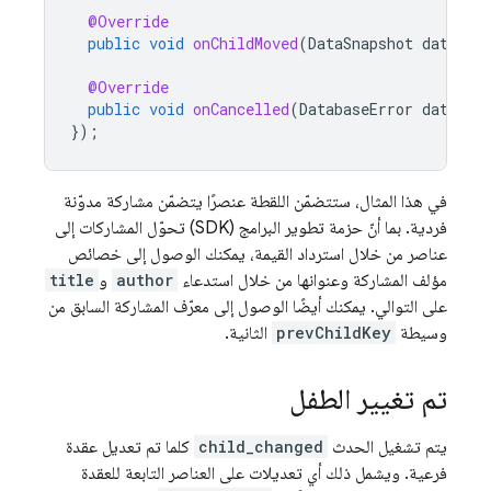
@Override
public
void
onChildMoved
(
DataSnapshot
dataSna
@Override
public
void
onCancelled
(
DatabaseError
databas
});
في هذا المثال، ستتضمّن اللقطة عنصرًا يتضمّن مشاركة مدوّنة
فردية. بما أنّ حزمة تطوير البرامج (SDK) تحوّل المشاركات إلى
عناصر من خلال استرداد القيمة، يمكنك الوصول إلى خصائص
مؤلف المشاركة وعنوانها من خلال استدعاء
author
و
title
على التوالي. يمكنك أيضًا الوصول إلى معرّف المشاركة السابق من
وسيطة
prevChildKey
الثانية.
تم تغيير الطفل
يتم تشغيل الحدث
child_changed
كلما تم تعديل عقدة
فرعية. ويشمل ذلك أي تعديلات على العناصر التابعة للعقدة