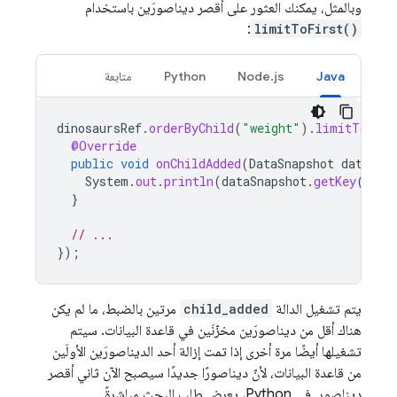
وبالمثل، يمكنك العثور على أقصر ديناصورَين باستخدام
:
limitToFirst()
Java
Node.js
Python
متابعة
dinosaursRef
.
orderByChild
(
"weight"
).
limitToFirs
@Override
public
void
onChildAdded
(
DataSnapshot
dataSna
System
.
out
.
println
(
dataSnapshot
.
getKey
());
}
// ...
});
يتم تشغيل الدالة
child_added
مرتين بالضبط، ما لم يكن
هناك أقل من ديناصورَين مخزّنَين في قاعدة البيانات. سيتم
تشغيلها أيضًا مرة أخرى إذا تمت إزالة أحد الديناصورَين الأولَين
من قاعدة البيانات، لأنّ ديناصورًا جديدًا سيصبح الآن ثاني أقصر
ديناصور. في Python، يعرض طلب البحث مباشرةً