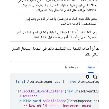
ستعرض الأحداث دائمًا الحالة الصحيحة للبيانات في النهاية، حتى في
الحالات التي تؤدي فيها العمليات المحلية أو التوقيت إلى حدوث
اختلافات مؤقتة، مثل فقدان الاتصال بالشبكة مؤقتًا.
ستتم دائمًا كتابة البيانات من عميل واحد إلى الخادم وبثها إلى
المستخدمين الآخرين بالترتيب.
يتم دائمًا تشغيل أحداث القيمة في النهاية، ويُضمَن احتواؤها على آخر
التعديلات من أي أحداث أخرى وقعت قبل أخذ اللقطة.
بما أنّ أحداث القيمة يتم تشغيلها دائمًا في النهاية، سيعمل المثال
التالي دائمًا:
Node.js
Java
final
AtomicInteger
count
=
new
AtomicInteger
()
ref
.
addChildEventListener
(
new
ChildEventListene
@Override
public
void
onChildAdded
(
DataSnapshot
dataSna
// New child added, increment count