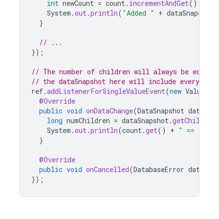
int
newCount
=
count
.
incrementAndGet
();
System
.
out
.
println
(
"Added "
+
dataSnapshot
.
}
// ...
});
// The number of children will always be equal 
// the dataSnapshot here will include every chil
ref
.
addListenerForSingleValueEvent
(
new
ValueEve
@Override
public
void
onDataChange
(
DataSnapshot
dataSna
long
numChildren
=
dataSnapshot
.
getChildren
System
.
out
.
println
(
count
.
get
()
+
" == "
+
}
@Override
public
void
onCancelled
(
DatabaseError
databas
});