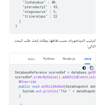
    "linhenykus" : 80,

    "pterodactyl" : 93,

    "stegosaurus" : 5,

    "triceratops" : 22

  }

}
لترتيب الديناصورات حسب نقاطها، يمكنك إنشاء طلب البحث
التالي:
Java
Node.js
Python
متابعة
DatabaseReference
scoresRef
=
database
.
getRefere
scoresRef
.
orderByValue
().
addChildEventListener
(
@Override
public
void
onChildAdded
(
DataSnapshot
dataSna
System
.
out
.
println
(
"The "
+
dataSnapshot
.
ge
}