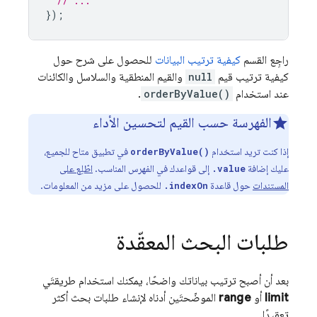
// ...
});
راجِع القسم
كيفية ترتيب البيانات
للحصول على شرح حول
كيفية ترتيب قيم
null
والقيم المنطقية والسلاسل والكائنات
عند استخدام
orderByValue()
.
الفهرسة حسب القيم لتحسين الأداء
إذا كنت تريد استخدام
في تطبيق متاح للجميع،
orderByValue()
عليك إضافة
إلى قواعدك في الفهرس المناسب.
اطّلِع على
.value
المستندات
حول قاعدة
للحصول على مزيد من المعلومات.
.indexOn
طلبات البحث المعقّدة
بعد أن أصبح ترتيب بياناتك واضحًا، يمكنك استخدام طريقتَي
limit
أو
range
الموضّحتَين أدناه لإنشاء طلبات بحث أكثر
تعقيدًا.