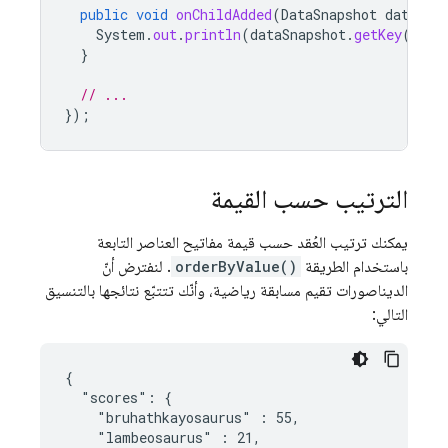
public
void
onChildAdded
(
DataSnapshot
dataSna
System
.
out
.
println
(
dataSnapshot
.
getKey
());
}
// ...
});
الترتيب حسب القيمة
يمكنك ترتيب العُقد حسب قيمة مفاتيح العناصر التابعة
باستخدام الطريقة
orderByValue()
. لنفترض أنّ
الديناصورات تقيم مسابقة رياضية، وأنّك تتتبّع نتائجها بالتنسيق
التالي:
{

  "scores": {

    "bruhathkayosaurus" : 55,

    "lambeosaurus" : 21,
