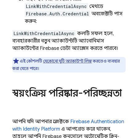
LinkWithCredentialAsync
মেথডে
Firebase.Auth.Credential
অবজেক্টটি পাস
করুন:
LinkWithCredentialAsync
কলটি সফল হলে,
ব্যবহারকারীর নতুন অ্যাকাউন্টটি অ্যানোনিমাস
অ্যাকাউন্টের Firebase ডেটা অ্যাক্সেস করতে পারবে।
এই কৌশলটি
যেকোনো দুটি অ্যাকাউন্ট লিঙ্ক
করতেও ব্যবহার
করা যেতে পারে।
স্বয়ংক্রিয় পরিষ্কার-পরিচ্ছন্নতা
আপনি যদি আপনার প্রজেক্টকে
Firebase Authentication
with Identity Platform
এ আপগ্রেড করে থাকেন,
তাহলে আপনি
Firebase
কনসোলে অটোমেটিক ক্লিন-