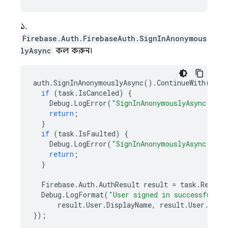
১.
Firebase.Auth.FirebaseAuth.SignInAnonymous
lyAsync
কল করুন।
auth
.
SignInAnonymouslyAsync
().
ContinueWith
(
task
if
(
task
.
IsCanceled
)
{
Debug
.
LogError
(
"SignInAnonymouslyAsync was 
return
;
}
if
(
task
.
IsFaulted
)
{
Debug
.
LogError
(
"SignInAnonymouslyAsync enco
return
;
}
Firebase
.
Auth
.
AuthResult
result
=
task
.
Result
Debug
.
LogFormat
(
"User signed in successfully
result
.
User
.
DisplayName
,
result
.
User
.
User
});