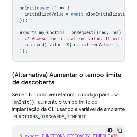
onInit
(
async
()
=>
{
initializedValue
=
await
slowInitialization
()
});
exports
.
myFunction
=
onRequest
((
req
,
res
)
=>
{
// Access the initialized value. It will be re
res
.
send
(
`Value: 
${
initializedValue
}
`
);
});
(Alternativa) Aumentar o tempo limite
de descoberta
Se não for possível refatorar o código para usar
onInit()
, aumente o tempo limite de
implantação da CLI usando a variável de ambiente
FUNCTIONS_DISCOVERY_TIMEOUT
:
$
export
FUNCTIONS_DISCOVERY_TIMEOUT
=
30