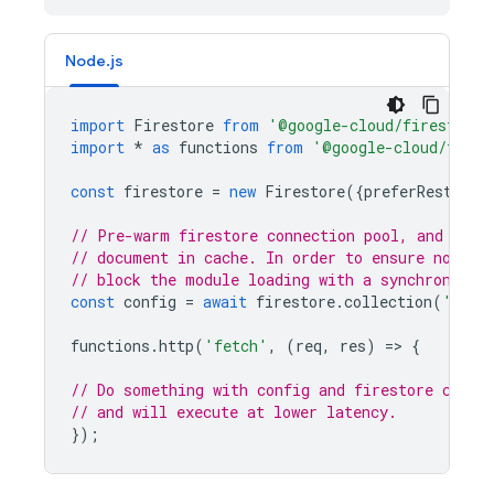
Node.js
import
Firestore
from
'@google-cloud/firestore'
import
*
as
functions
from
'@google-cloud/funct
const
firestore
=
new
Firestore
({
preferRest
:
tr
// Pre-warm firestore connection pool, and prel
// document in cache. In order to ensure no oth
// block the module loading with a synchronous 
const
config
=
await
firestore
.
collection
(
'coll
functions
.
http
(
'fetch'
,
(
req
,
res
)
=>
{
// Do something with config and firestore clien
// and will execute at lower latency.
});