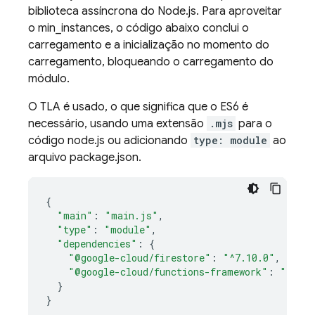
biblioteca assíncrona do Node.js. Para aproveitar
o min_instances, o código abaixo conclui o
carregamento e a inicialização no momento do
carregamento, bloqueando o carregamento do
módulo.
O TLA é usado, o que significa que o ES6 é
necessário, usando uma extensão
.mjs
para o
código node.js ou adicionando
type: module
ao
arquivo package.json.
{
"main"
:
"main.js"
,
"type"
:
"module"
,
"dependencies"
:
{
"@google-cloud/firestore"
:
"^7.10.0"
,
"@google-cloud/functions-framework"
:
"^3.4.
}
}