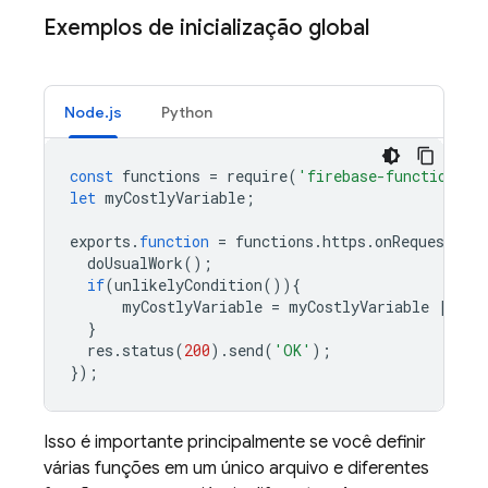
Exemplos de inicialização global
Node.js
Python
const
functions
=
require
(
'firebase-functions'
)
let
myCostlyVariable
;
exports
.
function
=
functions
.
https
.
onRequest
((
r
doUsualWork
();
if
(
unlikelyCondition
()){
myCostlyVariable
=
myCostlyVariable
||
bu
}
res
.
status
(
200
).
send
(
'OK'
);
});
Isso é importante principalmente se você definir
várias funções em um único arquivo e diferentes