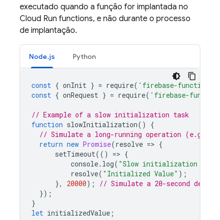
executado quando a função for implantada no
Cloud Run functions, e não durante o processo
de implantação.
Node.js
Python
const
{
onInit
}
=
require
(
'firebase-functions/
const
{
onRequest
}
=
require
(
'firebase-functio
// Example of a slow initialization task
function
slowInitialization
()
{
// Simulate a long-running operation (e.g., l
return
new
Promise
(
resolve
=>
{
setTimeout
(()
=>
{
console
.
log
(
"Slow initialization comp
resolve
(
"Initialized Value"
);
},
20000
);
// Simulate a 20-second delay
});
}
let
initializedValue
;