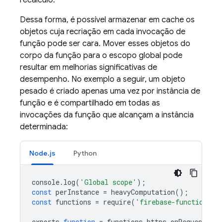
recálculo.
Dessa forma, é possível armazenar em cache os
objetos cuja recriação em cada invocação de
função pode ser cara. Mover esses objetos do
corpo da função para o escopo global pode
resultar em melhorias significativas de
desempenho. No exemplo a seguir, um objeto
pesado é criado apenas uma vez por instância de
função e é compartilhado em todas as
invocações da função que alcançam a instância
determinada:
Node.js
Python
console
.
log
(
'Global scope'
);
const
perInstance
=
heavyComputation
();
const
functions
=
require
(
'firebase-functions'
)
exports
.
function
=
functions
.
https
.
onRequest
((
r