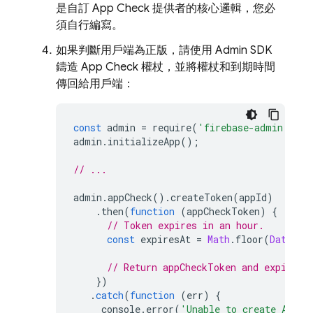
是自訂
App Check
提供者的核心邏輯，您必
須自行編寫。
如果判斷用戶端為正版，請使用
Admin SDK
鑄造
App Check
權杖，並將權杖和到期時間
傳回給用戶端：
const
admin
=
require
(
'firebase-admin'
);
admin
.
initializeApp
();
// ...
admin
.
appCheck
().
createToken
(
appId
)
.
then
(
function
(
appCheckToken
)
{
// Token expires in an hour.
const
expiresAt
=
Math
.
floor
(
Date
.
no
// Return appCheckToken and expiresA
})
.
catch
(
function
(
err
)
{
console
.
error
(
'Unable to create App C