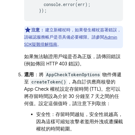
console
.
error
(
err
);
});
注意：
建立新權杖時，如果發生權杖簽署錯誤，
請確認服務帳戶是否具備必要權限。請參閱
Admin
SDK
疑難排解指南
。
如果無法驗證用戶端是否為正版，請傳回錯誤
(例如傳回 HTTP 403 錯誤)。
選用
：將
AppCheckTokenOptions
物件傳遞
至
createToken()
，為自訂供應商核發的
App Check
權杖設定存留時間 (TTL)。您可以
將存留時間設為介於 30 分鐘至 7 天之間的任
何值。設定這個值時，請注意下列取捨：
安全性：存留時間越短，安全性就越高，
因為這樣可縮短攻擊者濫用外洩或遭攔截
權杖的時間範圍。