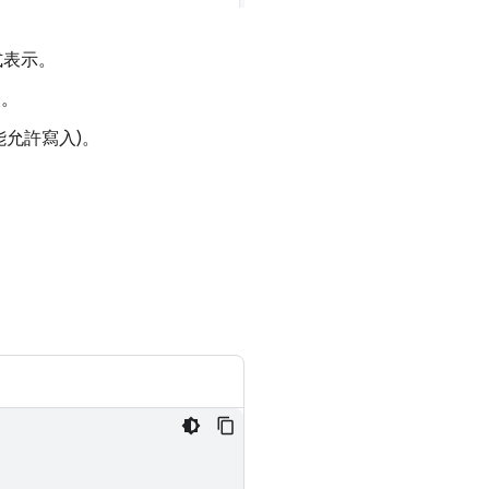
式表示。
D。
能允許寫入)。