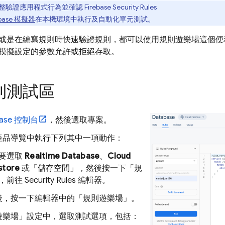
整驗證應用程式行為並確認
Firebase Security Rules
ebase 模擬器
在本機環境中執行及自動化單元測試。
或是在編寫規則時快速驗證規則，都可以使用規則遊樂場這個便
模擬設定的參數允許或拒絕存取。
則測試區
base
控制台
，然後選取專案。
產品導覽中執行下列其中一項動作：
要選取
Realtime Database
、
Cloud
store
或「儲存空間」
，然後按一下「規
，前往
Security Rules
編輯器。
後，按一下編輯器中的「規則遊樂場」
。
遊樂場」
設定中，選取測試選項，包括：