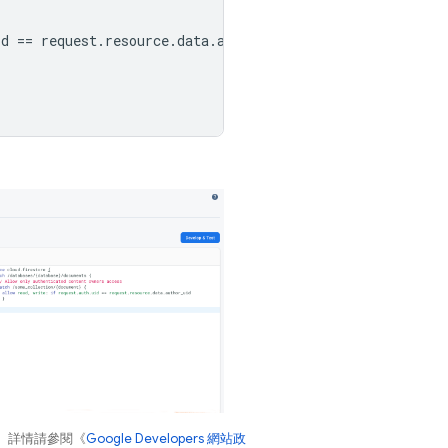
d == request.resource.data.author_uid

。詳情請參閱《
Google Developers 網站政