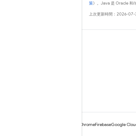
策
》。Java 是 Oracl
上次更新時間：2026-07-
瞭解詳情
指南
參考資料
範例
程式庫
GitHub
Android
Chrome
Firebase
Google Clou