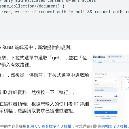
w only authenticated content owners access

some_collection/{document} {

 read, write: if request.auth != null && request.auth.ui
y Rules
編輯器中，新增提供的規則。
類型」
下拉式選單中選取「get」
，並在「位
中輸入有效路徑。
證」
，然後從「供應商」
下拉式選單中選取驗
 ID 詳細資料，然後按一下「執行」
。
在編輯器頂端。根據您輸入的使用者 ID 詳細
示橫幅，確認讀取要求已獲准或遭拒。
面中的內容是採用
創用 CC 姓名標示 4.0 授權
，程式碼範例則為
阿帕契 2.0 授權