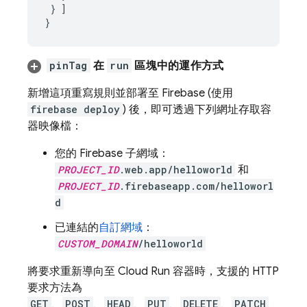
}
]
}
pinTag
在
run
區塊中的運作方式
新增這項重寫規則並部署至 Firebase (使用
firebase deploy
) 後，即可透過下列網址存取容
器映像檔：
您的 Firebase 子網域：
PROJECT_ID
.web.app/helloworld
和
PROJECT_ID
.firebaseapp.com/helloworl
d
已連結的
自訂網域
：
CUSTOM_DOMAIN
/helloworld
將要求重新導向至
Cloud Run
容器時，支援的 HTTP
要求方法為
GET
、
POST
、
HEAD
、
PUT
、
DELETE
、
PATCH