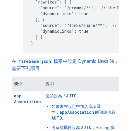
  "rewrites": [ {

    "source": "/promos/**",  // the 
Dynam
    "dynamicLinks": true

  }, {

    "source": "/links/share/**",  // the 
    "dynamicLinks": true

  } ]

}
在
firebase.json
檔案中設定
Dynamic Links
時，
需要下列項目：
欄位
說明
app
AUTO
必須設為「
」
Association
如果未在設定中加入這項屬
appAssociation
性，
的預設值為
AUTO
。
AUTO
將這項屬性設為
，
Hosting
就