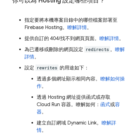
你可以為
Hosting
設定哪些項目？
指定要將本機專案目錄中的哪些檔案部署至
Firebase Hosting
。
瞭解詳情
。
提供自訂的 404/找不到網頁頁面。
瞭解詳情
。
為已遷移或刪除的網頁設定
redirects
。
瞭解
詳情
。
設定
rewrites
的用途如下：
透過多個網址顯示相同內容。
瞭解如何操
作
。
透過
Hosting
網址提供函式或存取
Cloud Run
容器。瞭解如何：
函式
或
容
器
。
建立自訂網域
Dynamic Link
。
瞭解詳
情
。