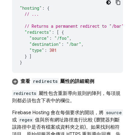
"hosting"
:
{
// ...
// Returns a permanent redirect to "/bar" for
"redirects"
:
[
{
"source"
:
"/foo"
,
"destination"
:
"/bar"
,
"type"
:
301
}
]
}
查看
redirects
屬性的詳細範例
redirects
屬性包含重新導向規則的陣列，每項規
則都必須包含下表中的欄位。
Firebase Hosting
會在每個要求的開頭，將
source
或
regex
值與所有網址路徑進行比較 (瀏覽器判斷
該路徑中是否有檔案或資料夾之前)。如果找到相符
項目，原始伺服器會傳送 HTTPS 重新導向回應，告