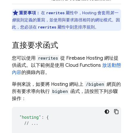
重要事項：
在
屬性中，
Hosting
會套用
第一
rewrites
條
規則定義的重寫，並使用與要求路徑相符的網址模式。因
此，您必須在
屬性中刻意排序規則。
rewrites
直接要求函式
您可以使用
rewrites
從
Firebase Hosting
網址提
供函式。以下範例是使用
Cloud Functions
放送動態
內容
的摘錄內容。
舉例來說，如要將
Hosting
網站上
/bigben
網頁的
所有要求導向執行
bigben
函式，請按照下列步驟
操作：
"hosting"
:
{
//
...