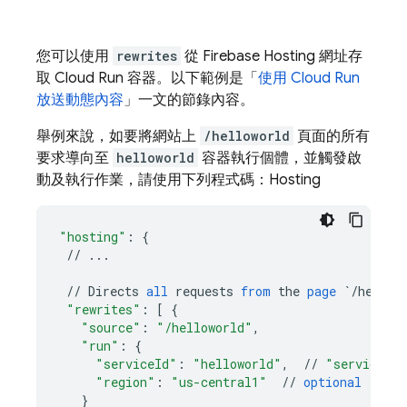
您可以使用
rewrites
從
Firebase Hosting
網址存
取
Cloud Run
容器。以下範例是「
使用
Cloud Run
放送動態內容
」一文的節錄內容。
舉例來說，如要將網站上
/helloworld
頁面的所有
要求導向至
helloworld
容器執行個體，並觸發啟
動及執行作業，請使用下列程式碼：
Hosting
"hosting"
:
{
//
...
//
Directs
all
requests
from
the
page
`/hellow
"rewrites"
:
[
{
"source"
:
"/helloworld"
,
"run"
:
{
"serviceId"
:
"helloworld"
,
//
"service n
"region"
:
"us-central1"
//
optional
(
if
o
}