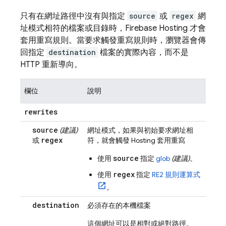
只有在網址路徑中沒有與指定
source
或
regex
網
址模式相符的檔案或目錄時，
Firebase Hosting
才會
套用重寫規則。當要求觸發重寫規則時，瀏覽器會傳
回指定
destination
檔案的實際內容，而不是
HTTP 重新導向。
欄位
說明
rewrites
source
(建議)
網址模式，如果與初始要求網址相
regex
或
符，就會觸發
Hosting
套用重寫
source
使用
指定
glob
(建議)
。
regex
使用
指定
RE2 規則運算式
。
destination
必須存在的本機檔案
這個網址可以是相對或絕對路徑。