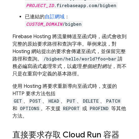
PROJECT_ID
.firebaseapp.com/bigben
已連結的
自訂網域
：
CUSTOM_DOMAIN
/bigben
Firebase Hosting
將流量轉送至函式時，函式會收到
完整的原始要求路徑和查詢字串。舉例來說，對
Hosting
網站提出的要求會傳遞至函式，並保留完整
路徑和查詢。
/bigben/hello/world?foo=bar
請
務必編寫函式處理常式，以處理
整個絕對網址
，而不
只是在重寫中定義的基本路徑。
使用
Hosting
將要求重新導向至函式時，支援的
HTTP 要求方法包括
GET
、
POST
、
HEAD
、
PUT
、
DELETE
、
PATCH
和
OPTIONS
。不支援
REPORT
或
PROFIND
等其他
方法。
直接要求存取
Cloud Run
容器