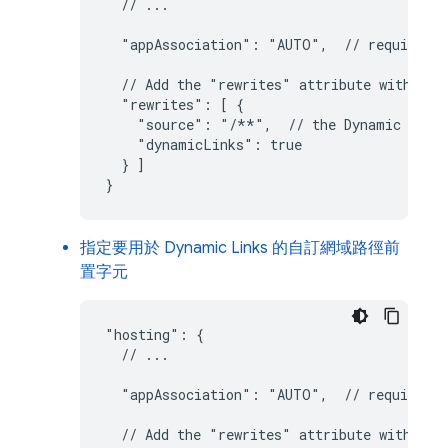
  // ...

  "appAssociation": "AUTO",  // required f
  // Add the "rewrites" attribute within "h
  "rewrites": [ {

    "source": "/**",  // the 
Dynamic Link
    "dynamicLinks": true

  } ]

}
指定要用於
Dynamic Links
的自訂網域路徑前
置字元
"hosting": {

  // ...

  "appAssociation": "AUTO",  // required f
  // Add the "rewrites" attribute within "h