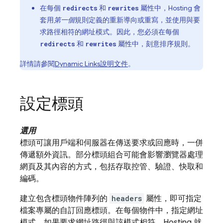
在每個
和
屬性中，
Hosting
會
redirects
rewrites
套用
第一個
規則定義的重新導向或重寫，並使用與要
求路徑相符的網址模式。因此，您必須在每個
和
屬性中，刻意排序規則。
redirects
rewrites
詳情請參閱
Dynamic Links
說明文件
。
設定標頭
選用
標頭可讓用戶端和伺服器在傳送要求或回應時，一併
傳遞額外資訊。部分標頭組合可能會影響瀏覽器處理
網頁及其內容的方式，包括存取控管、驗證、快取和
編碼。
建立包含標頭物件陣列的
headers
屬性，即可指定
檔案專屬的自訂回應標頭。在每個物件中，指定網址
模式。如果要求網址路徑與該模式相符，
Hosting
就