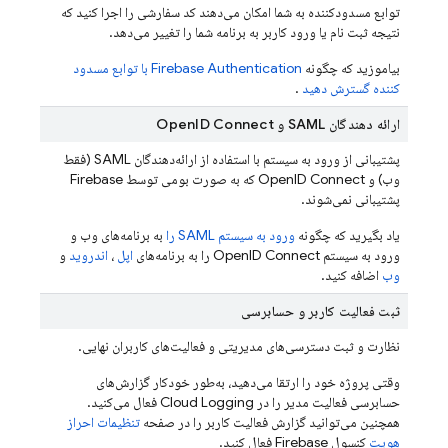
توابع مسدودکننده به شما امکان می‌دهند کد سفارشی را اجرا کنید که
نتیجه ثبت نام یا ورود کاربر به برنامه شما را تغییر می‌دهد.
بیاموزید که چگونه
Firebase Authentication
با توابع مسدود
کننده گسترش دهید
.
ارائه دهندگان SAML و OpenID Connect
پشتیبانی از ورود به سیستم با استفاده از ارائه‌دهندگان SAML (فقط
وب) و OpenID Connect که به صورت بومی توسط Firebase
پشتیبانی نمی‌شوند.
یاد بگیرید که چگونه
ورود به سیستم SAML را
به برنامه‌های وب و
ورود به سیستم OpenID Connect را به برنامه‌های
اپل
،
اندروید
و
وب
اضافه کنید.
ثبت فعالیت کاربر و حسابرسی
نظارت و ثبت دسترسی‌های مدیریتی و فعالیت‌های کاربران نهایی.
وقتی پروژه خود را ارتقا می‌دهید، به‌طور خودکار گزارش‌های
حسابرسی فعالیت مدیر را در Cloud Logging فعال می‌کنید.
همچنین می‌توانید گزارش فعالیت کاربر را در صفحه
تنظیمات احراز
هویت
کنسول
Firebase
فعال کنید.