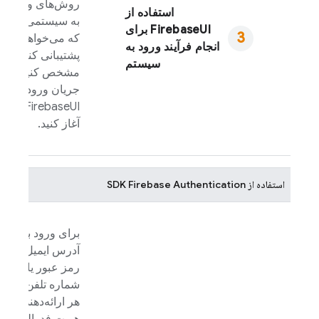
روش‌های ورود
استفاده از
به سیستمی را
FirebaseUI
برای
که می‌خواهید
انجام فرآیند ورود به
پشتیبانی کنید
سیستم
مشخص کنید و
جریان ورود به
FirebaseUI
را
آغاز کنید.
استفاده از SDK
Firebase Authentication
برای ورود با
آدرس ایمیل و
رمز عبور یا
شماره تلفن و
هر ارائه‌دهنده