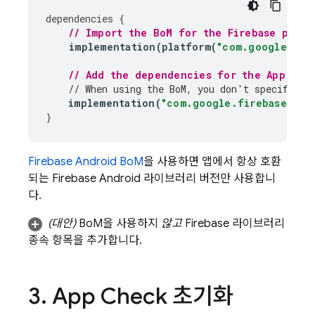
dependencies
{
// Import the 
BoM
 for the Firebase platf
implementation
(
platform
(
"com.google.fir
// Add the dependencies for the 
App Che
// When using the 
BoM
, you don't specify ve
implementation
(
"com.google.firebase:fir
}
Firebase Android BoM
을 사용하면 앱에서 항상 호환
되는 Firebase Android 라이브러리 버전만 사용합니
다.
(대안)
BoM
을 사용하지
않고
Firebase 라이브러리
종속 항목을 추가합니다.
3
.
App Check
초기화