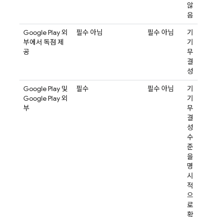
않
음
Google Play 외
필수 아님
필수 아님
기
부에서 독점 제
기
공
무
결
성
Google Play 및
필수
필수 아님
기
Google Play 외
기
부
무
결
성
수
준
을
명
시
적
으
로
확