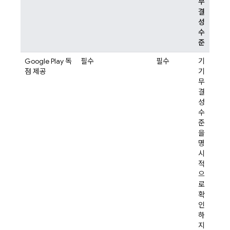
무
결
성
수
준
Google Play 독
필수
필수
기
점 제공
기
무
결
성
수
준
을
명
시
적
으
로
확
인
하
지