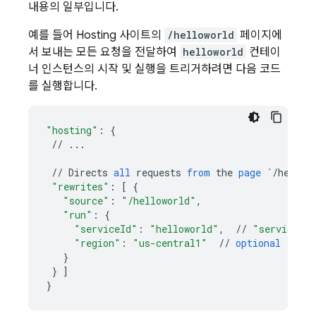
내용의 일부입니다.
예를 들어
Hosting
사이트의
/helloworld
페이지에
서 보내는 모든 요청을 전달하여
helloworld
컨테이
너 인스턴스의 시작 및 실행을 트리거하려면 다음 코드
를 실행합니다.
"hosting"
:
{
//
...
//
Directs
all
requests
from
the
page
`/hellow
"rewrites"
:
[
{
"source"
:
"/helloworld"
,
"run"
:
{
"serviceId"
:
"helloworld"
,
//
"service n
"region"
:
"us-central1"
//
optional
(
if
o
}
}
]
}