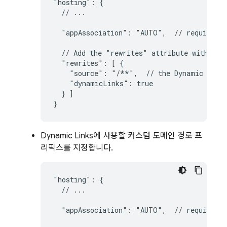
"hosting": {

  // ...

  "appAssociation": "AUTO",  // required f
  // Add the "rewrites" attribute within "h
  "rewrites": [ {

    "source": "/**",  // the 
Dynamic Link
    "dynamicLinks": true

  } ]

}
Dynamic Links
에 사용할 커스텀 도메인 경로 프
리픽스를 지정합니다.
"hosting": {

  // ...

  "appAssociation": "AUTO",  // required f