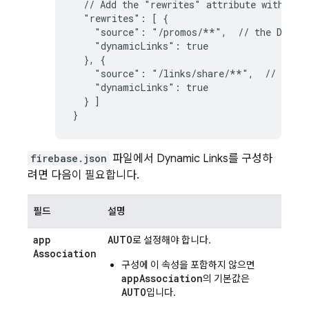
  // Add the "rewrites" attribute within "h
  "rewrites": [ {

    "source": "/promos/**",  // the 
Dynam
    "dynamicLinks": true

  }, {

    "source": "/links/share/**",  // the 
    "dynamicLinks": true

  } ]

}
firebase.json
파일에서
Dynamic Links
를 구성하
려면 다음이 필요합니다.
필드
설명
app
AUTO
로 설정해야 합니다.
Association
구성에 이 속성을 포함하지 않으면
appAssociation
의 기본값은
AUTO
입니다.