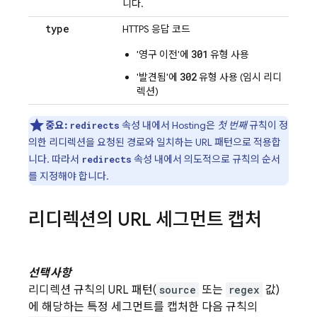
니다.
type
HTTPS 응답 코드
301
'영구 이전'에
유형 사용
302
'발견됨'에
유형 사용 (임시 리디
렉션)
중요:
속성 내에서
Hosting
은
첫 번째
규칙이 정
redirects
의한 리디렉션을 요청된 경로와 일치하는 URL 패턴으로 적용합
니다. 따라서
속성 내에서 의도적으로 규칙의 순서
redirects
를 지정해야 합니다.
리디렉션의 URL 세그먼트 캡처
선택사항
리디렉션 규칙의 URL 패턴(
source
또는
regex
값)
에 해당하는 특정 세그먼트를 캡처한 다음 규칙의