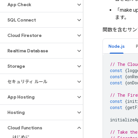
App Check
「make 
ます。
SQL Connect
関数を含むサン
Cloud Firestore
Node.js
Realtime Database
// The Clou
Storage
const
{
logg
const
{
onRe
セキュリティ ルール
const
{
onDo
// The Fire
App Hosting
const
{
init
const
{
getF
Hosting
initializeA
Cloud Functions
// Take the
はじめに