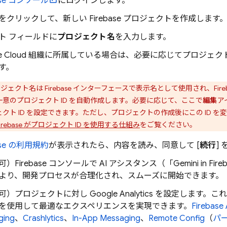
se
コンソール
にログインします。
をクリックして、新しい Firebase プロジェクトを作成します
ト フィールドに
プロジェクト名
を入力します。
e Cloud
組織に所属している場合は、必要に応じてプロジェク
す。
ジェクト名は Firebase インターフェースで表示名として使用され、Fir
一意のプロジェクト ID を自動作成します。必要に応じて、ここで
編集
ア
クト ID を設定できます。ただし、プロジェクトの作成後にこの ID 
Firebase がプロジェクト ID を使用する仕組み
をご覧ください。
base の利用規約
が表示されたら、内容を読み、同意して [
続行
]
可）
Firebase
コンソールで AI アシスタンス（「Gemini in Fi
より、開発プロセスが合理化され、スムーズに開始できます。
可）プロジェクトに対し
Google Analytics
を設定します。これによ
を使用して最適なエクスペリエンスを実現できます。
Firebase 
ging
、
Crashlytics
、
In-App Messaging
、
Remote Config
（
パ