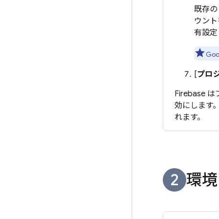
既存
ウント
有設定
Goo
[
プロ
Fireba
効にします
れます。
環境と