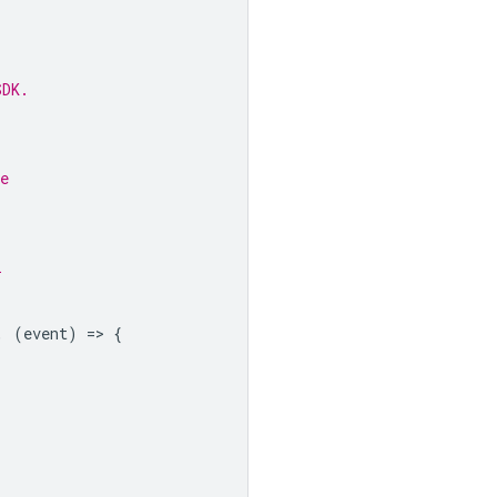
SDK.
e
l
,
(
event
)
=
>
{