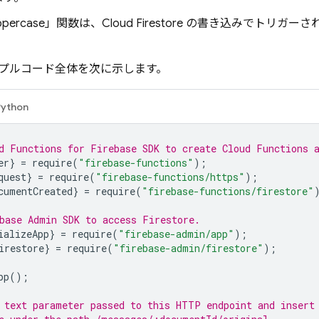
uppercase」関数は、
Cloud Firestore
の書き込みでトリガーさ
プルコード全体を次に示します。
Python
d Functions for Firebase SDK to create Cloud Functions 
er
}
=
require
(
"firebase-functions"
);
quest
}
=
require
(
"firebase-functions/https"
);
cumentCreated
}
=
require
(
"firebase-functions/firestore"
base Admin SDK to access Firestore.
ializeApp
}
=
require
(
"firebase-admin/app"
);
irestore
}
=
require
(
"firebase-admin/firestore"
);
pp
();
 text parameter passed to this HTTP endpoint and insert