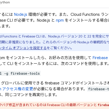
Python
するには
Node.js
環境が必要です。また、
Cloud Functions
ラン
base
CLI が必要です。Node.js と
npm
をインストールする場合
します。
d Functions
と
Firebase
CLI は、Node.js バージョン 20 と 22 
25 年初期に非推奨になりました。これらのバージョンの Node.js の継続
ンタイム オプションを設定する
をご覧ください。
s と npm をインストールしたら、お好みの方法を使用して
Firebase
用して CLI をインストールするには、次のコマンドを使用します
l -g firebase-tools
グローバルに使用できる firebase コマンドがインストール
pm アクセス権の変更
が必要になる場合があります。
firebase-t
は、同じコマンドを再実行します。
バグ修正が含まれているのは Firebase CLI の最新バージョンと
fireb