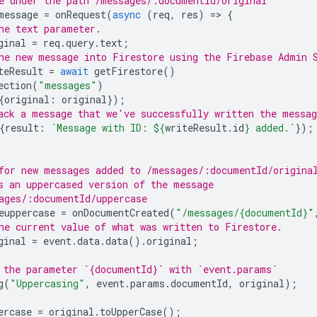
e under the path /messages/:documentId/original
message
=
onRequest
(
async
(
req
,
res
)
=
>
{
he text parameter.
ginal
=
req
.
query
.
text
;
he new message into Firestore using the Firebase Admin 
teResult
=
await
getFirestore
()
ection
(
"messages"
)
{
original
:
original
});
ack a message that we've successfully written the messag
{
result
:
`Message with ID: 
${
writeResult
.
id
}
 added.`
});
for new messages added to /messages/:documentId/origina
s an uppercased version of the message
ages/:documentId/uppercase
euppercase
=
onDocumentCreated
(
"/messages/{documentId}"
he current value of what was written to Firestore.
ginal
=
event
.
data
.
data
().
original
;
 the parameter `{documentId}` with `event.params`
g
(
"Uppercasing"
,
event
.
params
.
documentId
,
original
);
ercase
=
original
.
toUpperCase
();