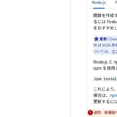
Node.js
関数を作成
るには
Fire
をおすすめ
重要:
Clou
18 は 20
ついては、
ラ
Node.j
npm を使
npm instal
これにより、
場合は、
n
更新するに
通常、新機能や