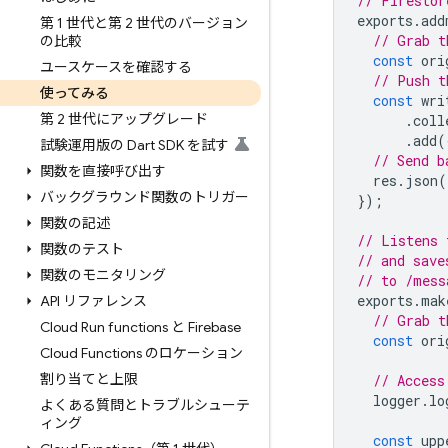
// Firestor
exports
.
add
第 1 世代と第 2 世代のバージョン
// Grab t
の比較
const
ori
ユースケースを確認する
// Push t
使ってみる
const
wri
第 2 世代にアップグレード
.
coll
.
add
(
試験運用版の Dart SDK を試す
// Send b
関数を直接呼び出す
res
.
json
(
バックグラウンド関数のトリガー
});
関数の記述
// Listens 
関数のテスト
// and save
関数のモニタリング
// to /mess
exports
.
mak
API リファレンス
// Grab t
Cloud Run functions と Firebase
const
ori
Cloud Functions のロケーション
割り当てと上限
// Access
logger
.
lo
よくある質問とトラブルシューテ
ィング
const
upp