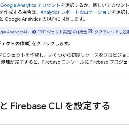
の
Google Analytics
アカウント
を選択するか、新しいアカウン
を作成する場合は、
Analytics
レポートのロケーション
を選択
と
Google Analytics
の規約に同意します。
gle Analytics
は、
settings
[プロジェクト設定
] の [
統合
] タブでいつでも設
ジェクトの作成
] をクリックします。
se はプロジェクトを作成し、いくつかの初期リソースをプロビジョニ
。処理が完了すると、
Firebase
コンソールに Firebase プ
 Firebase CLI を設定する