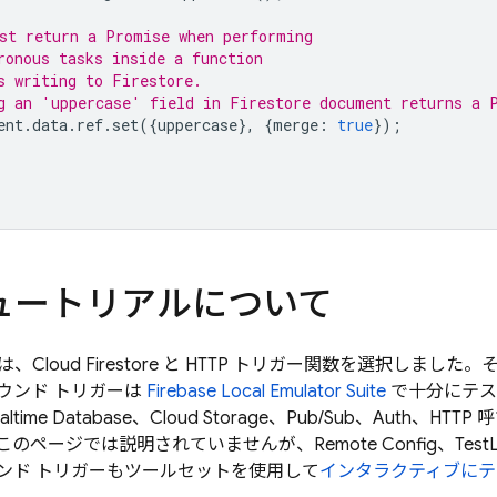
st return a Promise when performing
ronous tasks inside a function
s writing to Firestore.
g an 'uppercase' field in Firestore document returns a 
ent
.
data
.
ref
.
set
({
uppercase
},
{
merge
:
true
});
ュートリアルについて
は、
Cloud Firestore
と HTTP トリガー関数を選択しました。
ウンド トリガーは
Firebase Local Emulator Suite
で十分にテス
altime Database
、
Cloud Storage
、Pub/Sub、Auth、HT
このページでは説明されていませんが、
Remote Config
、Tes
ンド トリガーもツールセットを使用して
インタラクティブにテ