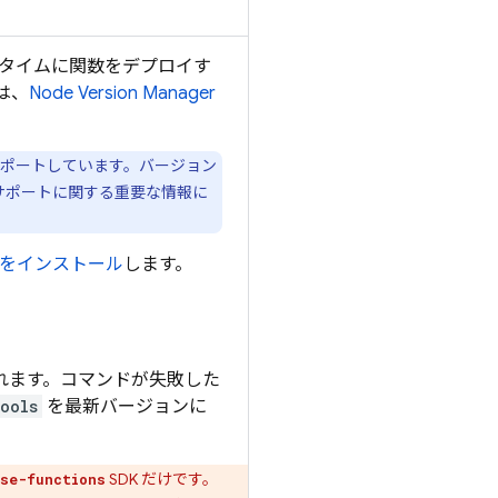
タイムに関数をデプロイす
は、
Node Version Manager
を完全にサポートしています。バージョン
的なサポートに関する重要な情報に
をインストール
します。
。
されます。コマンドが失敗した
ools
を最新バージョンに
SDK だけです。
ase-functions