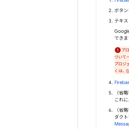
Fireba
ボタン
テキス
Googl
できま
プロ
づいて
プロジェ
くは、
Fire
（省略
これに
（省略
ダクト
Messa