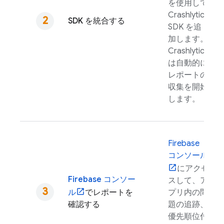
を使用して
Crashlytics
SDK を統合する
SDK を追
加します。
Crashlytics
は自動的に
レポートの
収集を開始
します。
Firebase
コンソール
にアクセ
Firebase
コンソー
スして、ア
ル
でレポートを
プリ内の問
確認する
題の追跡、
優先順位付