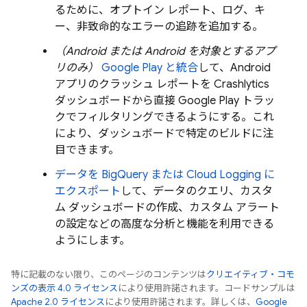
るために、オプトイン レポート、ログ、キ
ー、非致命的なエラーの追跡を追加する。
（Android または Android を対象とするアプ
リのみ）
Google Play
と統合
して、Android
アプリのクラッシュ レポートを
Crashlytics
ダッシュボードから直接
Google Play
トラッ
クでフィルタリングできるようにする。これ
により、ダッシュボードで特定のビルドに注
目できます。
データを
BigQuery
または
Cloud Logging
に
エクスポート
して、データのクエリ、カスタ
ム ダッシュボードの作成、カスタム アラート
の設定などの高度な分析と機能を利用できる
ようにします。
特に記載のない限り、このページのコンテンツは
クリエイティブ・コモ
ンズの表示 4.0 ライセンス
により使用許諾されます。コードサンプルは
Apache 2.0 ライセンス
により使用許諾されます。詳しくは、
Google