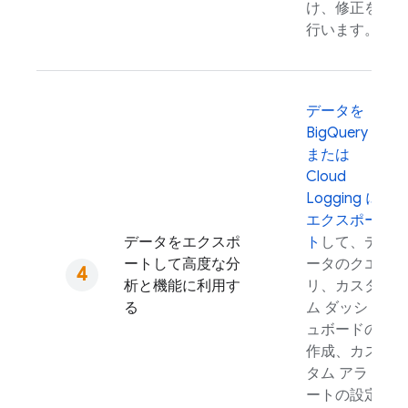
け、修正を
行います。
データを
BigQuery
または
Cloud
Logging
に
エクスポー
データをエクスポ
ト
して、デ
ートして高度な分
ータのクエ
析と機能に利用す
リ、カスタ
る
ム ダッシ
ュボードの
作成、カス
タム アラ
ートの設定