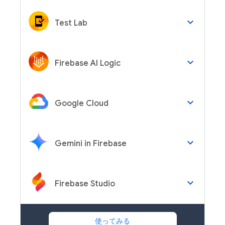
keyboard_arrow_down
Test Lab
keyboard_arrow_down
Firebase AI Logic
keyboard_arrow_down
Google Cloud
keyboard_arrow_down
Gemini in Firebase
keyboard_arrow_down
Firebase Studio
使ってみる