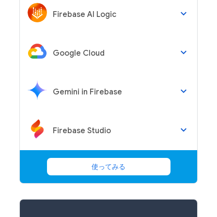
keyboard_arrow_down
Firebase AI Logic
keyboard_arrow_down
Google Cloud
keyboard_arrow_down
Gemini in Firebase
keyboard_arrow_down
Firebase Studio
使ってみる