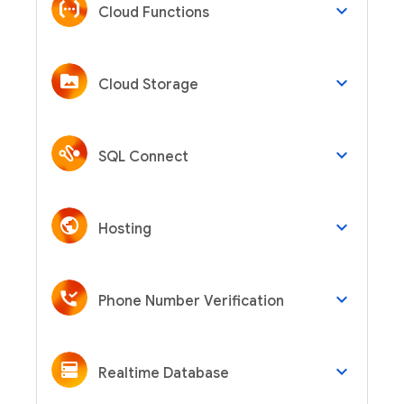
keyboard_arrow_down
Cloud Functions
keyboard_arrow_down
Cloud Storage
keyboard_arrow_down
SQL Connect
keyboard_arrow_down
Hosting
keyboard_arrow_down
Phone Number Verification
keyboard_arrow_down
Realtime Database