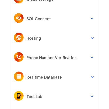
keyboard_arrow_down
SQL Connect
keyboard_arrow_down
Hosting
keyboard_arrow_down
Phone Number Verification
keyboard_arrow_down
Realtime Database
keyboard_arrow_down
Test Lab