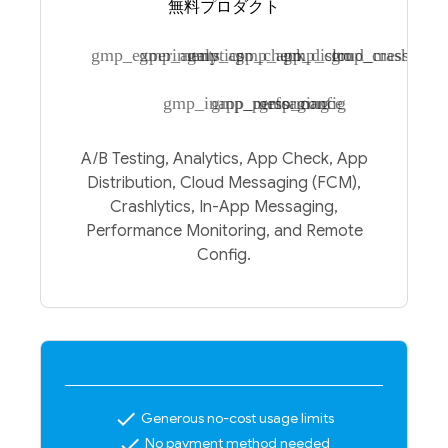
無料プロダクト
gmp_experiments
gmp_analytics
gmp_app_check
gmp_app_distro
gmp_cloud_messagin
gmp_crashlytic
gmp_inapp_messaging
gmp_performance
gmp_config
A/B Testing, Analytics, App Check, App
Distribution, Cloud Messaging (FCM),
Crashlytics, In-App Messaging,
Performance Monitoring, and Remote
Config.
check
Generous no-cost usage limits
check
No payment method needed