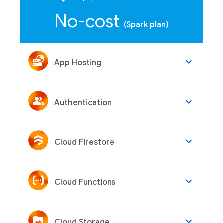
No-cost
(Spark plan)
keyboard_arrow_down
App Hosting
keyboard_arrow_down
Authentication
keyboard_arrow_down
Cloud Firestore
keyboard_arrow_down
Cloud Functions
keyboard_arrow_down
Cloud Storage