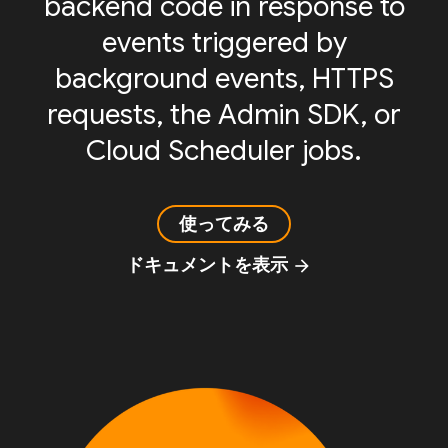
backend code in response to
events triggered by
background events, HTTPS
requests, the Admin SDK, or
Cloud Scheduler jobs.
使ってみる
ドキュメントを表示
arrow_forward