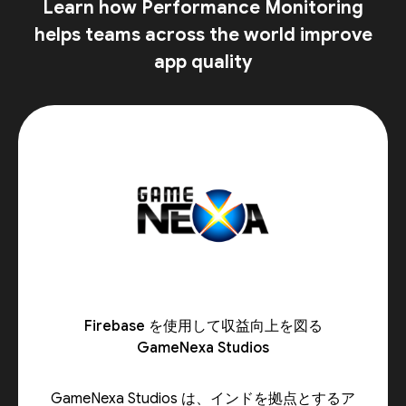
Learn how Performance Monitoring
helps teams across the world improve
app quality
Firebase を使用して収益向上を図る
GameNexa Studios
GameNexa Studios は、インドを拠点とするア