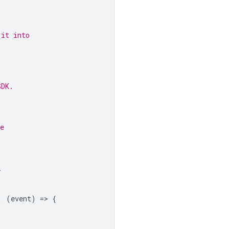
 it into
SDK.
e
l
,
(
event
)
=
>
{