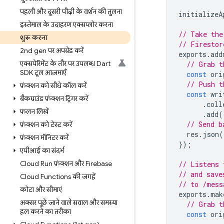
पहली और दूसरी पीढ़ी के वर्शन की तुलना
initializeA
इस्तेमाल के उदाहरण एक्सप्लोर करना
// Take the
शुरू करना
// Firestor
2nd gen पर अपग्रेड करें
exports
.
add
एक्सपेरिमेंट के तौर पर उपलब्ध Dart
// Grab t
SDK टूल आज़माएँ
const
ori
// Push t
फ़ंक्शन को सीधे कॉल करें
const
wri
बैकग्राउंड फ़ंक्शन ट्रिगर करें
.
coll
फलन लिखें
.
add
(
// Send b
फ़ंक्शन को टेस्ट करें
res
.
json
(
फ़ंक्शन मॉनिटर करें
});
एपीआई का संदर्भ
Cloud Run फ़ंक्शन और Firebase
// Listens 
// and save
Cloud Functions की जगहें
// to /mess
कोटा और सीमाएं
exports
.
mak
अक्सर पूछे जाने वाले सवाल और समस्या
// Grab t
हल करने का तरीका
const
ori