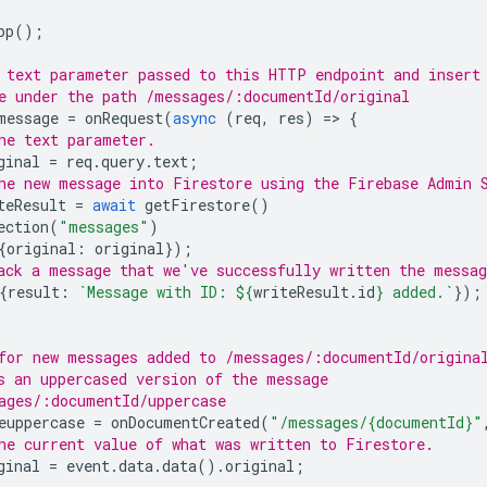
pp
();
 text parameter passed to this HTTP endpoint and insert
e under the path /messages/:documentId/original
message
=
onRequest
(
async
(
req
,
res
)
=
>
{
he text parameter.
ginal
=
req
.
query
.
text
;
he new message into Firestore using the Firebase Admin 
teResult
=
await
getFirestore
()
ection
(
"messages"
)
{
original
:
original
});
ack a message that we've successfully written the messag
{
result
:
`Message with ID: 
${
writeResult
.
id
}
 added.`
});
for new messages added to /messages/:documentId/origina
s an uppercased version of the message
ages/:documentId/uppercase
euppercase
=
onDocumentCreated
(
"/messages/{documentId}"
he current value of what was written to Firestore.
ginal
=
event
.
data
.
data
().
original
;