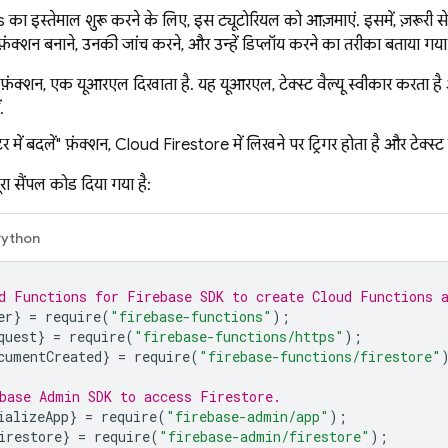
s
का इस्तेमाल शुरू करने के लिए, इस ट्यूटोरियल को आज़माएं. इसमें, ज़रूरी 
 फ़ंक्शन बनाने, उनकी जांच करने, और उन्हें डिप्लॉय करने का तरीका बताया गया 
ं" फ़ंक्शन, एक यूआरएल दिखाता है. यह यूआरएल, टेक्स्ट वैल्यू स्वीकार करता 
ं.
 में बदलें" फ़ंक्शन,
Cloud Firestore
में लिखने पर ट्रिगर होता है और टेक्स
ूरा सैंपल कोड दिया गया है:
Python
d Functions for Firebase SDK to create Cloud Functions 
er
}
=
require
(
"firebase-functions"
);
quest
}
=
require
(
"firebase-functions/https"
);
cumentCreated
}
=
require
(
"firebase-functions/firestore"
base Admin SDK to access Firestore.
ializeApp
}
=
require
(
"firebase-admin/app"
);
irestore
}
=
require
(
"firebase-admin/firestore"
);