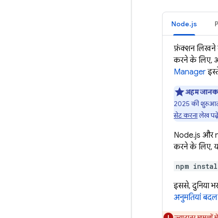
Node.js
फ़ंक्शन लिखन
करने के लिए
Manager
इस्
अहम जानका
2025 की शुरुआत म
सेट करना
लेख पढ़े
Node.js और n
करने के लिए, यह
npm instal
इससे, दुनिया भ
अनुमतियां बदलन
ज़्यादातर मामलों