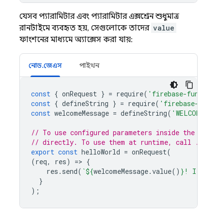
যেসব প্যারামিটার এবং প্যারামিটার এক্সপ্রেশন শুধুমাত্র
রানটাইমে ব্যবহৃত হয়, সেগুলোকে তাদের
value
ফাংশনের মাধ্যমে অ্যাক্সেস করা যায়:
নোড.জেএস
পাইথন
const
{
onRequest
}
=
require
(
'firebase-functio
const
{
defineString
}
=
require
(
'firebase-func
const
welcomeMessage
=
defineString
(
'WELCOME_ME
// To use configured parameters inside the conf
// directly. To use them at runtime, call .valu
export
const
helloWorld
=
onRequest
(
(
req
,
res
)
=
>
{
res
.
send
(
`
${
welcomeMessage
.
value
()
}
! I am a
}
);