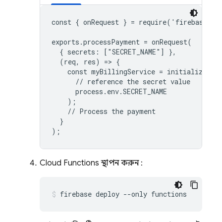
const { onRequest } = require('firebase-fun
exports.processPayment = onRequest(

  { secrets: ["SECRET_NAME"] },

  (req, res) => {

    const myBillingService = initializeBill
      // reference the secret value

      process.env.SECRET_NAME

    );

    // Process the payment

  }

);
Cloud Functions
স্থাপন করুন :
firebase deploy --only functions