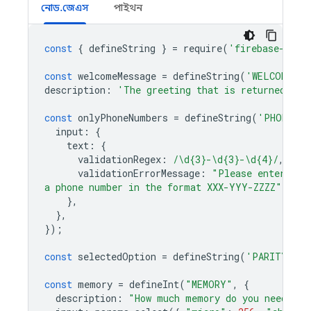
নোড.জেএস
পাইথন
const
{
defineString
}
=
require
(
'firebase-func
const
welcomeMessage
=
defineString
(
'WELCOME_ME
description
:
'The greeting that is returned to 
const
onlyPhoneNumbers
=
defineString
(
'PHONE_NU
input
:
{
text
:
{
validationRegex
:
/\d{3}-\d{3}-\d{4}/
,
validationErrorMessage
:
"Please enter
a phone number in the format XXX-YYY-ZZZZ"
},
},
});
const
selectedOption
=
defineString
(
'PARITY'
,
{
const
memory
=
defineInt
(
"MEMORY"
,
{
description
:
"How much memory do you need?"
,