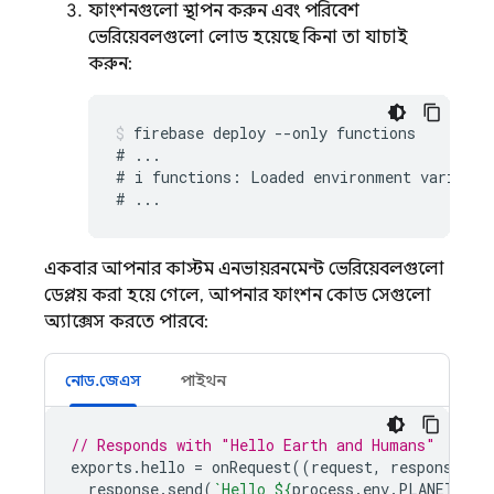
ফাংশনগুলো স্থাপন করুন এবং পরিবেশ
ভেরিয়েবলগুলো লোড হয়েছে কিনা তা যাচাই
করুন:
firebase deploy --only functions

# ...

# i functions: Loaded environment variables
একবার আপনার কাস্টম এনভায়রনমেন্ট ভেরিয়েবলগুলো
ডেপ্লয় করা হয়ে গেলে, আপনার ফাংশন কোড সেগুলো
অ্যাক্সেস করতে পারবে:
নোড.জেএস
পাইথন
// Responds with "Hello Earth and Humans"
exports
.
hello
=
onRequest
((
request
,
response
)
=
response
.
send
(
`Hello 
${
process
.
env
.
PLANET
}
 an