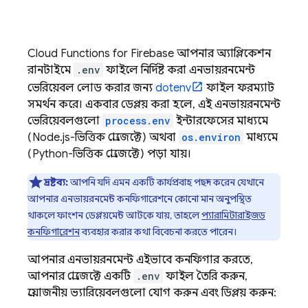
Cloud Functions for Firebase
আপনার অ্যাপ্লিকেশন
রানটাইমে
.env
ফাইলে নির্দিষ্ট করা এনভায়রনমেন্ট
ভেরিয়েবল লোড করার জন্য
dotenv
ফাইল ফরম্যাট
সমর্থন করে। একবার ডেপ্লয় করা হলে, এই এনভায়রনমেন্ট
ভেরিয়েবলগুলো
process.env
ইন্টারফেসের মাধ্যমে
(Node.js-ভিত্তিক প্রোজেক্টে) অথবা
os.environ
মাধ্যমে
(Python-ভিত্তিক প্রোজেক্টে) পড়া যায়।
দ্রষ্টব্য:
আপনি যদি এমন একটি কার্যপ্রবাহ পছন্দ করেন যেখানে
আপনার এনভায়রনমেন্ট কনফিগারেশনে কোনো মান অনুপস্থিত
থাকলে ফাংশন ডেপ্লয়মেন্ট আটকে যায়, তাহলে
প্যারামিটারাইজড
কনফিগারেশন
ব্যবহার করার কথা বিবেচনা করতে পারেন।
আপনার এনভায়রনমেন্ট এইভাবে কনফিগার করতে,
আপনার প্রোজেক্টে একটি
.env
ফাইল তৈরি করুন,
প্রয়োজনীয় ভ্যারিয়েবলগুলো যোগ করুন এবং ডিপ্লয় করুন: