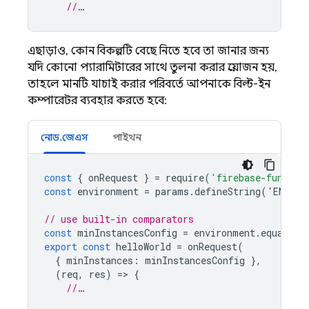
//…
এছাড়াও, কোন বিকল্পটি বেছে নিতে হবে তা জানার জন্য
যদি কোনো প্যারামিটারের সাথে তুলনা করার প্রয়োজন হয়,
তাহলে মানটি যাচাই করার পরিবর্তে আপনাকে বিল্ট-ইন
কম্পারেটর ব্যবহার করতে হবে:
নোড.জেএস
পাইথন
const
{
onRequest
}
=
require
(
'firebase-functio
const
environment
=
params
.
defineString
(
‘
ENVIRO
// use built-in comparators
const
minInstancesConfig
=
environment
.
equals
(
'
export
const
helloWorld
=
onRequest
(
{
minInstances
:
minInstancesConfig
},
(
req
,
res
)
=
>
{
//…