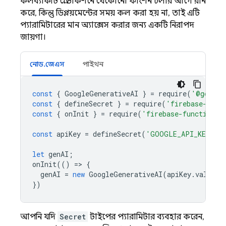
কলব্যাকটি প্রোডাকশনে যেকোনো ফাংশন চলার আগে রান
করে, কিন্তু ডিপ্লয়মেন্টের সময় কল করা হয় না, তাই এটি
প্যারামিটারের মান অ্যাক্সেস করার জন্য একটি নিরাপদ
জায়গা।
নোড.জেএস
পাইথন
const
{
GoogleGenerativeAI
}
=
require
(
'@google
const
{
defineSecret
}
=
require
(
'firebase-func
const
{
onInit
}
=
require
(
'firebase-functions/
const
apiKey
=
defineSecret
(
'GOOGLE_API_KEY'
);
let
genAI
;
onInit
(()
=
>
{
genAI
=
new
GoogleGenerativeAI
(
apiKey
.
value
()
})
আপনি যদি
Secret
টাইপের প্যারামিটার ব্যবহার করেন,