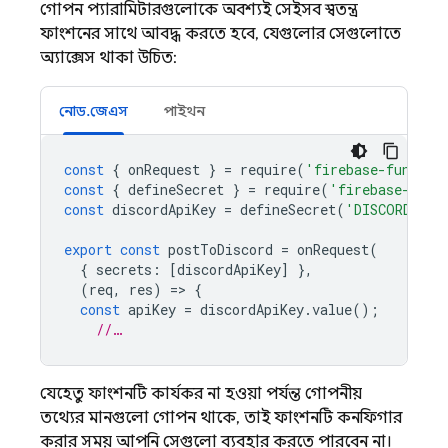
গোপন প্যারামিটারগুলোকে অবশ্যই সেইসব স্বতন্ত্র
ফাংশনের সাথে আবদ্ধ করতে হবে, যেগুলোর সেগুলোতে
অ্যাক্সেস থাকা উচিত:
নোড.জেএস
পাইথন
const
{
onRequest
}
=
require
(
'firebase-functio
const
{
defineSecret
}
=
require
(
'firebase-func
const
discordApiKey
=
defineSecret
(
'DISCORD_API
export
const
postToDiscord
=
onRequest
(
{
secrets
:
[
discordApiKey
]
},
(
req
,
res
)
=
>
{
const
apiKey
=
discordApiKey
.
value
();
//…
যেহেতু ফাংশনটি কার্যকর না হওয়া পর্যন্ত গোপনীয়
তথ্যের মানগুলো গোপন থাকে, তাই ফাংশনটি কনফিগার
করার সময় আপনি সেগুলো ব্যবহার করতে পারবেন না।