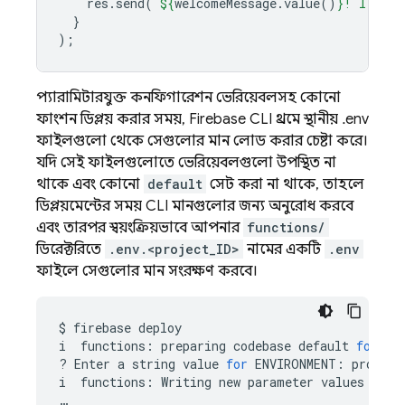
res
.
send
(
`
${
welcomeMessage
.
value
()
}
! I am a
}
);
প্যারামিটারযুক্ত কনফিগারেশন ভেরিয়েবলসহ কোনো
ফাংশন ডিপ্লয় করার সময়, Firebase CLI প্রথমে স্থানীয় .env
ফাইলগুলো থেকে সেগুলোর মান লোড করার চেষ্টা করে।
যদি সেই ফাইলগুলোতে ভেরিয়েবলগুলো উপস্থিত না
থাকে এবং কোনো
default
সেট করা না থাকে, তাহলে
ডিপ্লয়মেন্টের সময় CLI মানগুলোর জন্য অনুরোধ করবে
এবং তারপর স্বয়ংক্রিয়ভাবে আপনার
functions/
ডিরেক্টরিতে
.env.<project_ID>
নামের একটি
.env
ফাইলে সেগুলোর মান সংরক্ষণ করবে।
$
firebase
deploy

i
functions:
preparing
codebase
default
for
de
?
Enter
a
string
value
for
ENVIRONMENT:
prod

i
functions:
Writing
new
parameter
values
to
d
…
