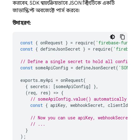
করবেন, SDK স্বয়ংক্রিয়ভাবে JSON স্ট্রিংটিকে একটি
জাভাস্ক্রিপ্ট অবজেক্টে পার্স করবে।
উদাহরণ:
const
{
onRequest
}
=
require
(
'firebase-functio
const
{
defineJsonSecret
}
=
require
(
'firebase-
// Define a single secret to hold all configura
const
someApiConfig
=
defineJsonSecret
(
'SOMEAPI
exports
.
myApi
=
onRequest
(
{
secrets
:
[
someApiConfig
]
},
(
req
,
res
)
=
>
{
// someApiConfig.value() automatically pars
const
{
apiKey
,
webhookSecret
,
clientId
}
=
// Now you can use apiKey, webhookSecret, c
// ...
}
);