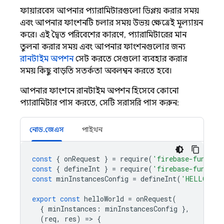
ফায়ারবেস আপনার প্যারামিটারগুলো ডিপ্লয় করার সময়
এবং আপনার ফাংশনটি চলার সময় উভয় ক্ষেত্রেই মূল্যায়ন
করে। এই দ্বৈত পরিবেশের কারণে, প্যারামিটারের মান
তুলনা করার সময় এবং আপনার ফাংশনগুলোর জন্য
রানটাইম অপশন
সেট করতে সেগুলো ব্যবহার করার
সময় কিছু বাড়তি সতর্কতা অবলম্বন করতে হবে।
আপনার ফাংশনে রানটাইম অপশন হিসেবে কোনো
প্যারামিটার পাস করতে, সেটি সরাসরি পাস করুন:
নোড.জেএস
পাইথন
const
{
onRequest
}
=
require
(
'firebase-functio
const
{
defineInt
}
=
require
(
'firebase-functio
const
minInstancesConfig
=
defineInt
(
'HELLO_WOR
export
const
helloWorld
=
onRequest
(
{
minInstances
:
minInstancesConfig
},
(
req
,
res
)
=
>
{