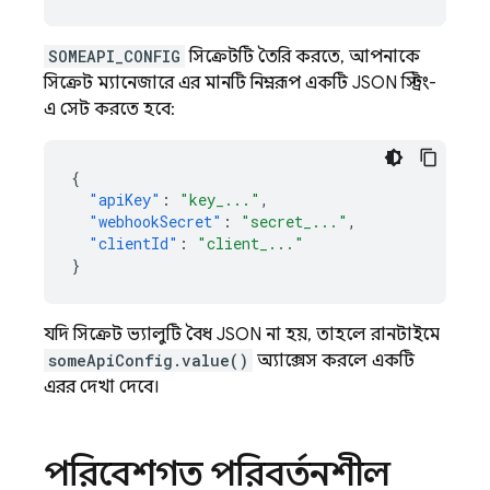
SOMEAPI_CONFIG
সিক্রেটটি তৈরি করতে, আপনাকে
সিক্রেট ম্যানেজারে এর মানটি নিম্নরূপ একটি JSON স্ট্রিং-
এ সেট করতে হবে:
{
"apiKey"
:
"key_..."
,
"webhookSecret"
:
"secret_..."
,
"clientId"
:
"client_..."
}
যদি সিক্রেট ভ্যালুটি বৈধ JSON না হয়, তাহলে রানটাইমে
someApiConfig.value()
অ্যাক্সেস করলে একটি
এরর দেখা দেবে।
পরিবেশগত পরিবর্তনশীল