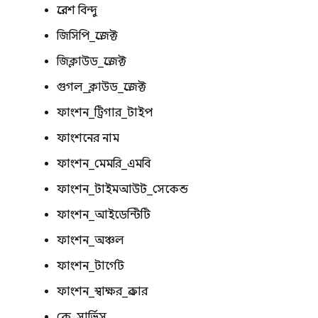
প্রবেশ বিন্দু
জিসিপি_প্রজেক্ট
জিক্লাউড_প্রজেক্ট
গুগল_ক্লাউড_প্রজেক্ট
ফাংশন_ট্রিগার_টাইপ
ফাংশনের নাম
ফাংশন_মেমরি_এমবি
ফাংশন_টাইমআউট_সেকেন্ড
ফাংশন_আইডেন্টিটি
ফাংশন_অঞ্চল
ফাংশন_টার্গেট
ফাংশন_স্বাক্ষর_প্রকার
কে_সার্ভিস