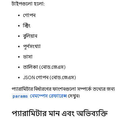
টাইপগুলো হলো:
গোপন
স্ট্রিং
বুলিয়ান
পূর্ণসংখ্যা
ভাসা
তালিকা (নোড.জেএস)
JSON গোপন (নোড.জেএস)
প্যারামিটার নির্ধারণের ফাংশনগুলো সম্পর্কে তথ্যের জন্য
params
নেমস্পেস রেফারেন্স
দেখুন।
প্যারামিটার মান এবং অভিব্যক্তি