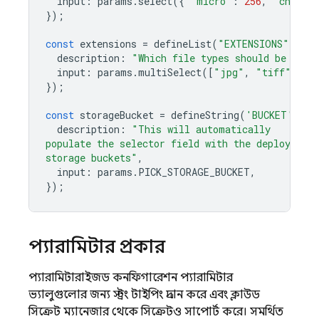
input
:
params
.
select
({
"micro"
:
256
,
"chonky
});
const
extensions
=
defineList
(
"EXTENSIONS"
,
{
description
:
"Which file types should be proc
input
:
params
.
multiSelect
([
"jpg"
,
"tiff"
,
"p
});
const
storageBucket
=
defineString
(
'BUCKET'
,
{
description
:
"This will automatically
populate the selector field with the deploying 
storage buckets"
,
input
:
params
.
PICK_STORAGE_BUCKET
,
});
প্যারামিটার প্রকার
প্যারামিটারাইজড কনফিগারেশন প্যারামিটার
ভ্যালুগুলোর জন্য স্ট্রং টাইপিং প্রদান করে এবং ক্লাউড
সিক্রেট ম্যানেজার থেকে সিক্রেটও সাপোর্ট করে। সমর্থিত