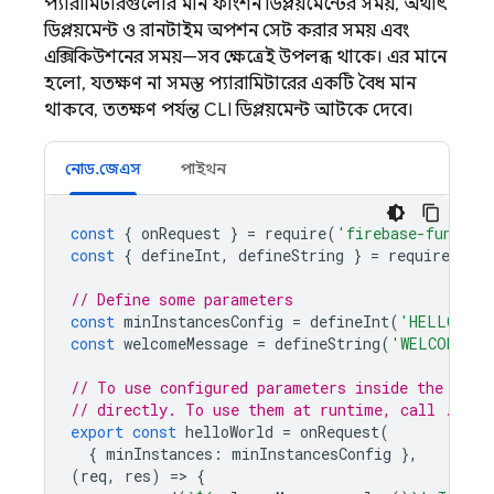
প্যারামিটারগুলোর মান ফাংশন ডিপ্লয়মেন্টের সময়, অর্থাৎ
ডিপ্লয়মেন্ট ও রানটাইম অপশন সেট করার সময় এবং
এক্সিকিউশনের সময়—সব ক্ষেত্রেই উপলব্ধ থাকে। এর মানে
হলো, যতক্ষণ না সমস্ত প্যারামিটারের একটি বৈধ মান
থাকবে, ততক্ষণ পর্যন্ত CLI ডিপ্লয়মেন্ট আটকে দেবে।
নোড.জেএস
পাইথন
const
{
onRequest
}
=
require
(
'firebase-functio
const
{
defineInt
,
defineString
}
=
require
(
'fi
// Define some parameters
const
minInstancesConfig
=
defineInt
(
'HELLO_WOR
const
welcomeMessage
=
defineString
(
'WELCOME_ME
// To use configured parameters inside the conf
// directly. To use them at runtime, call .valu
export
const
helloWorld
=
onRequest
(
{
minInstances
:
minInstancesConfig
},
(
req
,
res
)
=
>
{