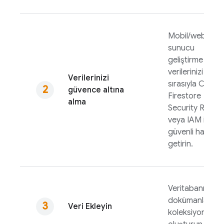
Mobil/web ve
sunucu
geliştirme için
verilerinizi
Verilerinizi
sırasıyla
Cloud
güvence altına
Firestore
alma
Security Rules
veya IAM ile
güvenli hale
getirin.
Veritabanınızda
dokümanlar ve
Veri Ekleyin
koleksiyonlar