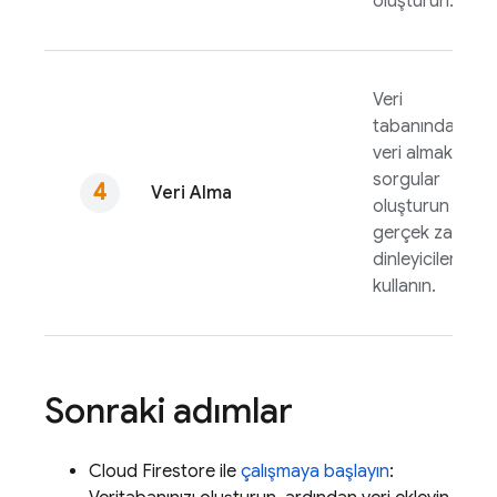
oluşturun.
Veri
tabanından
veri almak için
sorgular
Veri Alma
oluşturun veya
gerçek zamanlı
dinleyicileri
kullanın.
Sonraki adımlar
Cloud Firestore
ile
çalışmaya başlayın
: