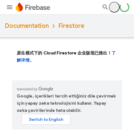
Documentation
Firestore
原生模式下的 Cloud Firestore 企业版现已推出！
了
解详情。
Google, içerikleri tercih ettiğiniz dile çevirmek
için yapay zeka teknolojisini kullanır. Yapay
zeka çevirilerinde hata olabilir.