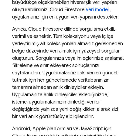
büyüdükçe ölçeklenebilen hiyerarşik veri yapıları
oluşturabilirsiniz.
Cloud Firestore
Veri modeli
,
uygulamanız için en uygun veri yapısını destekler.
Ayrıca,
Cloud Firestore
dilinde sorgulama etkili,
verimli ve esnektir. Tüm koleksiyonu veya iç içe
yerleştirilmiş alt koleksiyonları almanız gerekmeden
belge düzeyinde veri almak için yüzeysel sorgular
oluşturun. Sorgularınıza veya imleçlerinize sıralama,
filtreleme ve sınır ekleyerek sonuçlarınızı
sayfalandırın. Uygulamalarınızdaki verileri güncel
tutmak için her güncellemede veritabanınızın
tamamını almadan anlık dinleyiciler ekleyin.
Uygulamanıza anlık dinleyiciler eklediğinizde,
istemci uygulamalarınızın dinlediği veriler
değiştiğinde yalnızca yeni değişiklikleri alarak sizi
bir veri anlık görüntüsüyle bilgilendirir.
Android, Apple platformları ve JavaScript için
Cloud Firestore
'deki verilerinize erişimi
Firebase