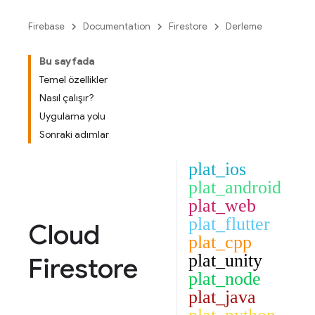
Firebase
Documentation
Firestore
Derleme
Bu sayfada
Temel özellikler
Nasıl çalışır?
Uygulama yolu
Sonraki adımlar
plat_ios
plat_android
plat_web
plat_flutter
Cloud
plat_cpp
plat_unity
Firestore
plat_node
plat_java