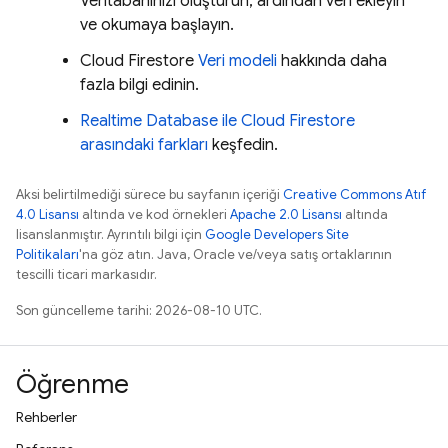
Veritabanınızı oluşturun, ardından veri ekleyin
ve okumaya başlayın.
Cloud Firestore
Veri modeli
hakkında daha
fazla bilgi edinin.
Realtime Database
ile
Cloud Firestore
arasındaki farkları
keşfedin.
Aksi belirtilmediği sürece bu sayfanın içeriği
Creative Commons Atıf
4.0 Lisansı
altında ve kod örnekleri
Apache 2.0 Lisansı
altında
lisanslanmıştır. Ayrıntılı bilgi için
Google Developers Site
Politikaları
'na göz atın. Java, Oracle ve/veya satış ortaklarının
tescilli ticari markasıdır.
Son güncelleme tarihi: 2026-08-10 UTC.
Öğrenme
Rehberler