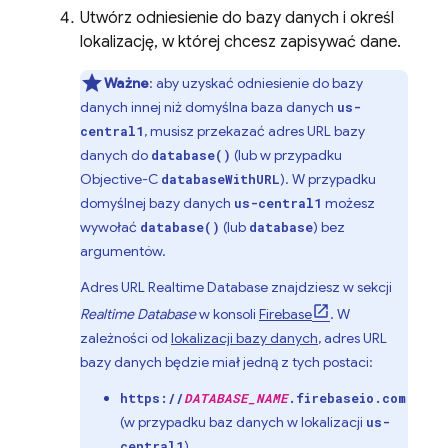
Utwórz odniesienie do bazy danych i określ
lokalizację, w której chcesz zapisywać dane.
Ważne
: aby uzyskać odniesienie do bazy
danych innej niż domyślna baza danych
us-
, musisz przekazać adres URL bazy
central1
danych do
(lub w przypadku
database()
Objective-C
). W przypadku
databaseWithURL
domyślnej bazy danych
możesz
us-central1
wywołać
(lub
) bez
database()
database
argumentów.
Adres URL
Realtime Database
znajdziesz w sekcji
Realtime Database
w konsoli
Firebase
. W
zależności od
lokalizacji bazy danych
, adres URL
bazy danych będzie miał jedną z tych postaci:
https://
DATABASE_NAME
.firebaseio.com
(w przypadku baz danych w lokalizacji
us-
)
central1