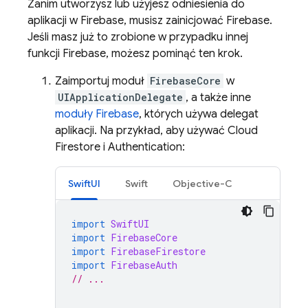
Zanim utworzysz lub użyjesz odniesienia do
aplikacji w Firebase, musisz zainicjować Firebase.
Jeśli masz już to zrobione w przypadku innej
funkcji Firebase, możesz pominąć ten krok.
Zaimportuj moduł
FirebaseCore
w
UIApplicationDelegate
, a także inne
moduły Firebase
, których używa delegat
aplikacji. Na przykład, aby używać
Cloud
Firestore
i
Authentication
:
SwiftUI
Swift
Objective-C
import
SwiftUI
import
FirebaseCore
import
FirebaseFirestore
import
FirebaseAuth
// ...