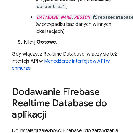
us-central1
)
DATABASE_NAME
.
REGION
.firebasedatabas
(w przypadku baz danych w innych
lokalizacjach)
Kliknij
Gotowe
.
Gdy włączysz
Realtime Database
, włączy się też
interfejs API w
Menedżerze interfejsów API w
chmurze
.
Dodawanie
Firebase
Realtime Database
do
aplikacji
Do instalacji zależności Firebase i do zarządzania