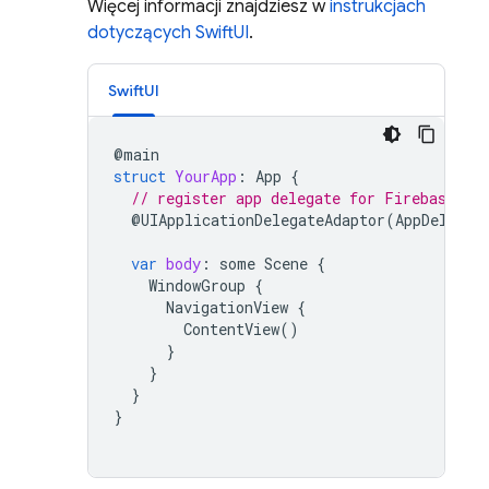
Więcej informacji znajdziesz w
instrukcjach
dotyczących SwiftUI
.
SwiftUI
@
main
struct
YourApp
:
App
{
// register app delegate for Firebase se
@
UIApplicationDelegateAdaptor
(
AppDelegat
var
body
:
some
Scene
{
WindowGroup
{
NavigationView
{
ContentView
()
}
}
}
}