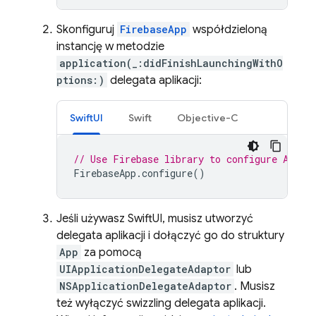
Skonfiguruj
FirebaseApp
współdzieloną
instancję w metodzie
application(_:didFinishLaunchingWithO
ptions:)
delegata aplikacji:
SwiftUI
Swift
Objective-C
// Use Firebase library to configure APIs
FirebaseApp
.
configure
()
Jeśli używasz SwiftUI, musisz utworzyć
delegata aplikacji i dołączyć go do struktury
App
za pomocą
UIApplicationDelegateAdaptor
lub
NSApplicationDelegateAdaptor
. Musisz
też wyłączyć swizzling delegata aplikacji.