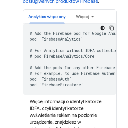
obsługiwanych produktów Firebase
.
Analytics
włączony
Więcej
# Add the Firebase pod for 
Google Analytic
pod 'FirebaseAnalytics'

# For 
Analytics
 without IDFA collection cap
# pod FirebaseAnalytics/Core

# Add the pods for any other Firebase produ
# For example, to use 
Firebase Authenticat
pod 'FirebaseAuth'

pod 'FirebaseFirestore'
Więcej informacji o identyfikatorze
IDFA, czyli identyfikatorze
wyświetlania reklam na poziomie
urządzenia, znajdziesz w