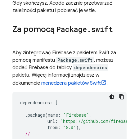
Gdy skończysz, Xcode zacznie przetwarzać
zależności pakietu i pobierać je w tle.
Za pomocą
Package
.
swift
Aby zintegrować Firebase z pakietem Swift za
pomocą manifestu
Package.swift
, możesz
dodać Firebase do tablicy
dependencies
pakietu. Więcej informacji znajdziesz w
dokumencie
menedżera pakietów Swift
.
dependencies
:
[
.
package
(
name
:
"Firebase"
,
url
:
"https://github.com/firebase/fi
from
:
"8.0"
),
// ...