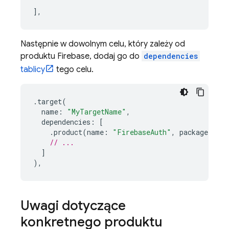
],
Następnie w dowolnym celu, który zależy od
produktu Firebase, dodaj go do
dependencies
tablicy
tego celu.
.
target
(
name
:
"MyTargetName"
,
dependencies
:
[
.
product
(
name
:
"FirebaseAuth"
,
package
:
"F
// ...
]
),
Uwagi dotyczące
konkretnego produktu