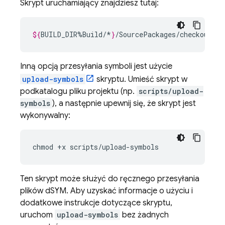
Skrypt uruchamiający znajdziesz tutaj:
${
BUILD_DIR
%
Build
/*
}
Inną opcją przesyłania symboli jest użycie
upload-symbols
skryptu. Umieść skrypt w
podkatalogu pliku projektu (np.
scripts/upload-
symbols
), a następnie upewnij się, że skrypt jest
wykonywalny:
chmod
+
x
scripts
/
upload
-
symbols
Ten skrypt może służyć do ręcznego przesyłania
plików dSYM. Aby uzyskać informacje o użyciu i
dodatkowe instrukcje dotyczące skryptu,
uruchom
upload-symbols
bez żadnych