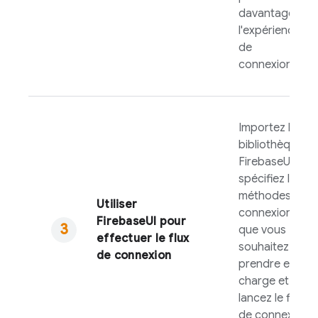
davantage
l'expérience
de
connexion.
Importez la
bibliothèque
FirebaseUI
,
spécifiez les
méthodes de
Utiliser
connexion
FirebaseUI
pour
que vous
effectuer le flux
souhaitez
de connexion
prendre en
charge et
lancez le flux
de connexion