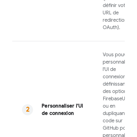
définir votre
URL de
redirection
OAuth).
Vous pouvez
personnaliser
l'UI de
connexion en
définissant
des options
FirebaseUI
Personnaliser l'UI
ou en
de connexion
dupliquant le
code sur
GitHub pour
personnaliser