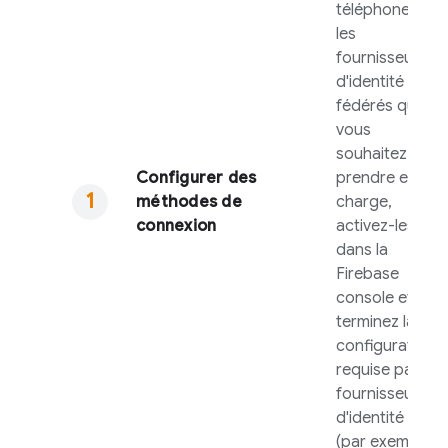
téléphone et
les
fournisseurs
d'identité
fédérés que
vous
souhaitez
Configurer des
prendre en
méthodes de
charge,
connexion
activez-les
dans la
Firebase
console et
terminez la
configuration
requise par le
fournisseur
d'identité
(par exemple,