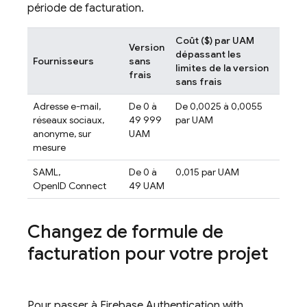
période de facturation.
Coût ($) par UAM
Version
dépassant les
Fournisseurs
sans
limites de la version
frais
sans frais
Adresse e-mail,
De 0 à
De 0,0025 à 0,0055
réseaux sociaux,
49 999
par UAM
anonyme, sur
UAM
mesure
SAML,
De 0 à
0,015 par UAM
OpenID Connect
49 UAM
Changez de formule de
facturation pour votre projet
Pour passer à
Firebase Authentication
with