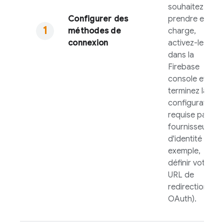
souhaitez
Configurer des
prendre en
méthodes de
charge,
connexion
activez-les
dans la
Firebase
console et
terminez la
configuration
requise par le
fournisseur
d'identité (par
exemple,
définir votre
URL de
redirection
OAuth).