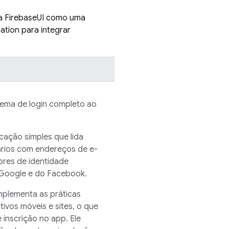
a
FirebaseUI
como uma
ation
para integrar
ema de login completo ao
cação simples que lida
uários com endereços de e-
ores de identidade
 Google e do Facebook.
mplementa as práticas
vos móveis e sites, o que
 inscrição no app. Ele