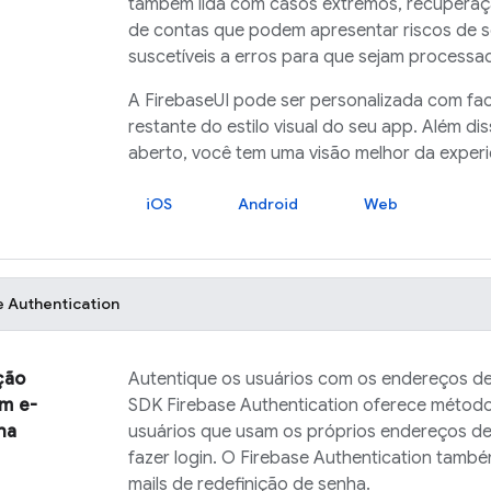
também lida com casos extremos, recuperaç
de contas que podem apresentar riscos de 
suscetíveis a erros para que sejam processa
A
FirebaseUI
pode ser personalizada com faci
restante do estilo visual do seu app. Além di
aberto, você tem uma visão melhor da experi
iOS
Android
Web
e Authentication
ção
Autentique os usuários com os endereços de 
m e-
SDK
Firebase Authentication
oferece métodos
ha
usuários que usam os próprios endereços de
fazer login. O
Firebase Authentication
também
mails de redefinição de senha.