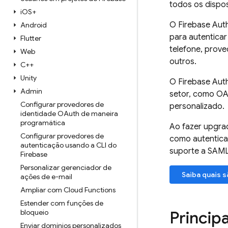
todos os dispos
i
OS+
O
Firebase Aut
Android
para autenticar
Flutter
telefone, prov
Web
outros.
C++
Unity
O
Firebase Aut
Admin
setor, como OA
Configurar provedores de
personalizado.
identidade OAuth de maneira
programática
Ao fazer upgra
Configurar provedores de
como autenticaç
autenticação usando a CLI do
suporte a SAML 
Firebase
Personalizar gerenciador de
Saiba quais s
ações de e-mail
Ampliar com Cloud Functions
Estender com funções de
bloqueio
Princip
Enviar domínios personalizados