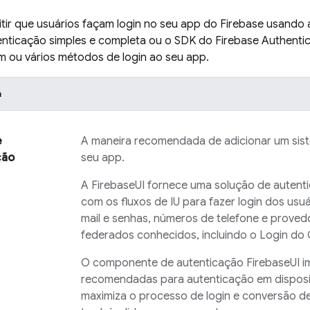
itir que usuários façam login no seu app do
Firebase
usando 
enticação simples e completa ou o SDK do
Firebase Authentic
 ou vários métodos de login ao seu app.
h
e
A maneira recomendada de adicionar um sist
ção
seu app.
A
FirebaseUI
fornece uma solução de autenti
com os fluxos de IU para fazer login dos us
mail e senhas, números de telefone e proved
federados conhecidos, incluindo o Login do
O componente de autenticação
FirebaseUI
i
recomendadas para autenticação em dispositi
maximiza o processo de login e conversão de