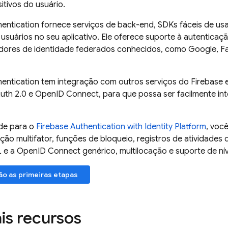
itivos do usuário.
hentication
fornece serviços de back-end, SDKs fáceis de usar
 usuários no seu aplicativo. Ele oferece suporte à autentic
edores de identidade federados conhecidos, como Google, Fa
hentication
tem integração com outros serviços do
Firebase
e
uth 2.0 e OpenID Connect, para que possa ser facilmente i
de para o
Firebase Authentication
with Identity Platform
, voc
ão multifator, funções de bloqueio, registros de atividades d
e a OpenID Connect genérico, multilocação e suporte de nív
ão as primeiras etapas
ais recursos