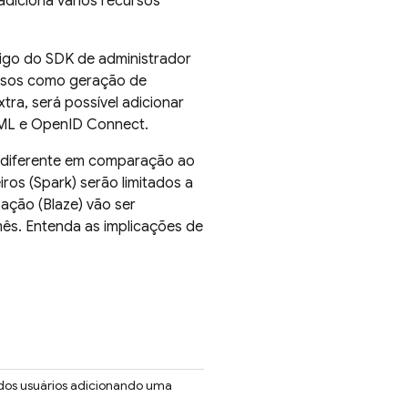
diciona vários recursos
igo do SDK de administrador
ursos como geração de
tra, será possível adicionar
AML e OpenID Connect.
diferente em comparação ao
ros (Spark) serão limitados a
zação (Blaze) vão ser
mês. Entenda as implicações de
 dos usuários adicionando uma