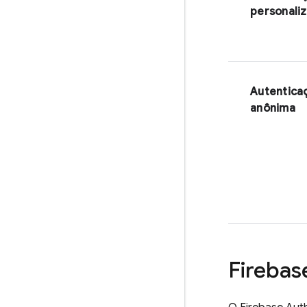
personali
Autentica
anônima
Firebas