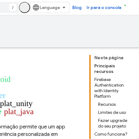
/
Blog
Ir para o console
Nesta página
Principais
recursos
roid
Firebase
Authentication
with Identity
er
Platform
plat_unity
Recursos
e
plat_java
Limites de uso
Fazer upgrade
do seu projeto
nformação permite que um app
riência personalizada em
Como funciona?