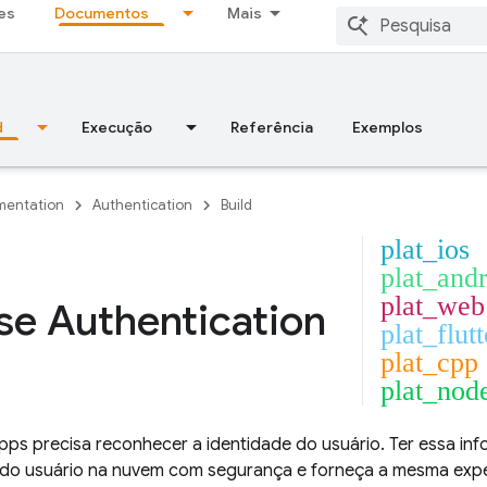
es
Documentos
Mais
d
Execução
Referência
Exemplos
entation
Authentication
Build
plat_ios
plat_and
plat_web
se Authentication
plat_flutt
plat_cpp
plat_nod
pps precisa reconhecer a identidade do usuário. Ter essa i
 do usuário na nuvem com segurança e forneça a mesma expe