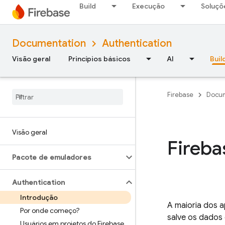
Build
Execução
Soluçõ
Documentation
Authentication
Visão geral
Princípios básicos
AI
Buil
Firebase
Docum
Visão geral
Fireba
Pacote de emuladores
Authentication
Introdução
A maioria dos a
Por onde começo?
salve os dados
Usuários em projetos do Firebase