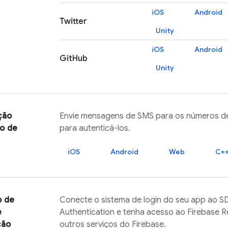
iOS
Android
Twitter
Unity
iOS
Android
GitHub
Unity
ção
Envie mensagens de SMS para os números de
o de
para autenticá-los.
iOS
Android
Web
C+
o de
Conecte o sistema de login do seu app ao 
e
Authentication
e tenha acesso ao
Firebase R
ção
outros serviços do
Firebase
.