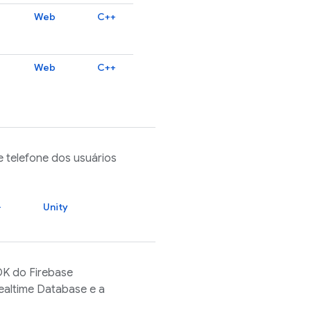
Web
C++
Web
C++
 telefone dos usuários
+
Unity
SDK do
Firebase
ealtime Database
e a