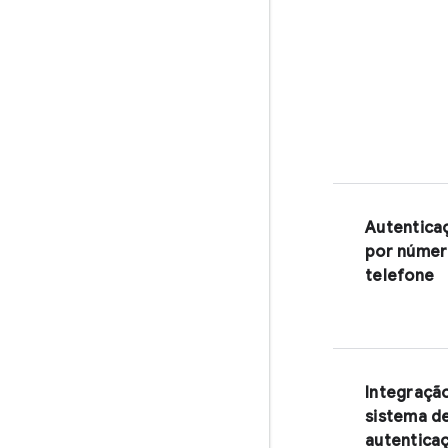
Autentica
por númer
telefone
Integraçã
sistema d
autentica