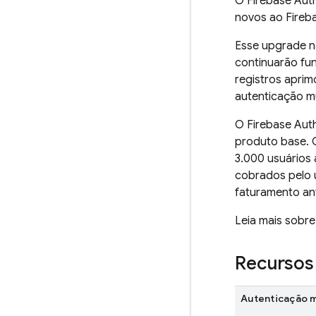
O
Firebase Aut
novos ao
Fireb
Esse upgrade n
continuarão fu
registros aprim
autenticação m
O
Firebase Aut
produto base. Q
3.000 usuários 
cobrados pelo u
faturamento an
Leia mais sobre
Recursos
Autenticação m