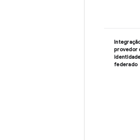
Integraçã
provedor 
identidad
federado