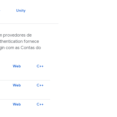
+
Unity
om provedores de
thentication
fornece
gin com as Contas do
Web
C++
Web
C++
Web
C++