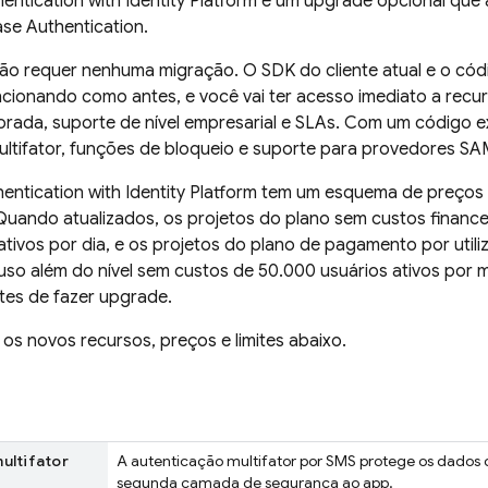
hentication
with Identity Platform
é um upgrade opcional que a
ase Authentication
.
ão requer nenhuma migração. O SDK do cliente atual e o cód
ncionando como antes, e você vai ter acesso imediato a rec
orada, suporte de nível empresarial e SLAs. Com um código ex
ultifator, funções de bloqueio e suporte para provedores S
hentication
with Identity Platform
tem um esquema de preços 
uando atualizados, os projetos do plano sem custos financei
ativos por dia, e os projetos do plano de pagamento por utili
so além do nível sem custos de 50.000 usuários ativos por 
tes de fazer upgrade.
 os novos recursos, preços e limites abaixo.
ultifator
A autenticação multifator por SMS protege os dados
segunda camada de segurança ao app.