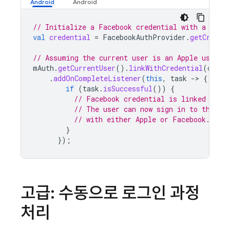
// Initialize a Facebook credential with a Face
val
credential
=
FacebookAuthProvider
.
getCreden
// Assuming the current user is an Apple user l
mAuth
.
getCurrentUser
().
linkWithCredential
(
crede
.
addOnCompleteListener
(
this
,
task
-
>
{
if
(
task
.
isSuccessful
())
{
// Facebook credential is linked to t
// The user can now sign in to the sa
// with either Apple or Facebook.
}
});
고급: 수동으로 로그인 과정
처리