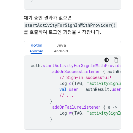
대기 중인 결과가 없으면
startActivityForSignInWithProvider()
를 호출하여 로그인 과정을 시작합니다.
Kotlin
Java
auth
.
startActivityForSignInWithProvider
(
th
.
addOnSuccessListener
{
authResult
// Sign-in successful!
Log
.
d
(
TAG
,
"activitySignIn:onS
val
user
=
authResult
.
user
// ...
}
.
addOnFailureListener
{
e
-
Log
.
w
(
TAG
,
"activitySignIn:onF
}