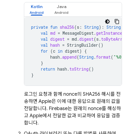
Kotlin
Java
private
fun
sha256
(
s
:
String
):
String
{
val
md
=
MessageDigest
.
getInstance
(
"SH
val
digest
=
md
.
digest
(
s
.
toByteArray
()
val
hash
=
StringBuilder
()
for
(
c
in
digest
)
{
hash
.
append
(
String
.
format
(
"%02x"
,
}
return
hash
.
toString
()
}
로그인 요청과 함께 nonce의 SHA256 해시를 전
송하면 Apple은 이에 대한 응답으로 원래의 값을
전달합니다. Firebase는 원래의 nonce를 해싱하
고 Apple에서 전달한 값과 비교하여 응답을 검증
합니다.
OAuth 라이브러리 또는 다른 방법을 사용하여