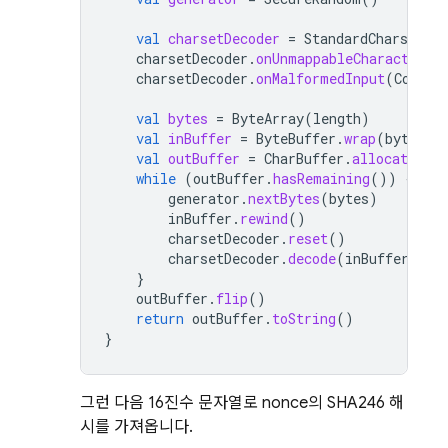
val
charsetDecoder
=
StandardCharsets
.
U
charsetDecoder
.
onUnmappableCharacter
(
C
charsetDecoder
.
onMalformedInput
(
Coding
val
bytes
=
ByteArray
(
length
)
val
inBuffer
=
ByteBuffer
.
wrap
(
bytes
)
val
outBuffer
=
CharBuffer
.
allocate
(
le
while
(
outBuffer
.
hasRemaining
())
{
generator
.
nextBytes
(
bytes
)
inBuffer
.
rewind
()
charsetDecoder
.
reset
()
charsetDecoder
.
decode
(
inBuffer
,
ou
}
outBuffer
.
flip
()
return
outBuffer
.
toString
()
}
그런 다음 16진수 문자열로 nonce의 SHA246 해
시를 가져옵니다.