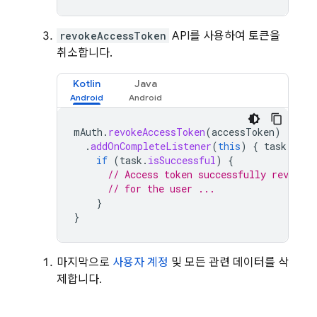
revokeAccessToken
API를 사용하여 토큰을
취소합니다.
Kotlin
Java
mAuth
.
revokeAccessToken
(
accessToken
)
.
addOnCompleteListener
(
this
)
{
task
-
if
(
task
.
isSuccessful
)
{
// Access token successfully revoked
// for the user ...
}
}
마지막으로
사용자 계정
및 모든 관련 데이터를 삭
제합니다.