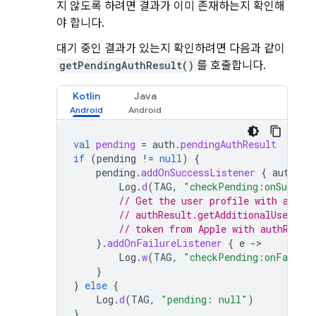
지 않도록 하려면 결과가 이미 존재하는지 확인해
야 합니다.
대기 중인 결과가 있는지 확인하려면 다음과 같이
getPendingAuthResult()
를 호출합니다.
Kotlin
Java
val
pending
=
auth
.
pendingAuthResult
if
(
pending
!=
null
)
{
pending
.
addOnSuccessListener
{
authRes
Log
.
d
(
TAG
,
"checkPending:onSuccess
// Get the user profile with authR
// authResult.getAdditionalUserInf
// token from Apple with authResul
}.
addOnFailureListener
{
e
-
Log
.
w
(
TAG
,
"checkPending:onFailur
}
}
else
{
Log
.
d
(
TAG
,
"pending: null"
)
}