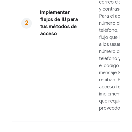
correo electró
y contraseñas.
Implementar
Para el acceso
flujos de IU para
número de
tus métodos de
teléfono, crea 
acceso
flujo que les sol
a los usuarios 
número de
teléfono y des
el código del
mensaje SMS q
reciban. Para e
acceso federa
implementa el f
que requiera c
proveedor.