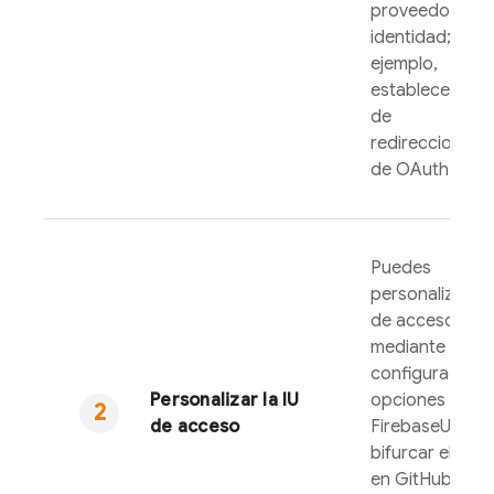
proveedor de
identidad; por
ejemplo,
establecer la 
de
redireccionami
de OAuth.
Puedes
personalizar la 
de acceso
mediante la
configuración 
Personalizar la IU
opciones de
de acceso
FirebaseUI
o
bifurcar el cód
en GitHub para