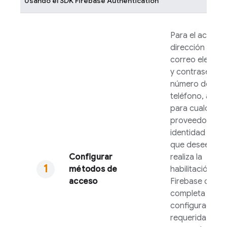
Usando el SDK
Firebase Authentication
Para el acceso
dirección de
correo electró
y contraseña o
número de
teléfono, así 
para cualquier
proveedor de
identidad fede
que desees adm
Configurar
realiza la
métodos de
habilitación en
acceso
Firebase
conso
completa la
configuración
requerida por e