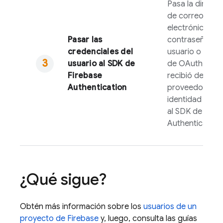
Pasa la direcci
de correo
electrónico y la
Pasar las
contraseña del
credenciales del
usuario o el to
usuario al SDK de
de OAuth que 
Firebase
recibió del
Authentication
proveedor de
identidad fede
al SDK de
Fire
Authentication
.
¿Qué sigue?
Obtén más información sobre los
usuarios de un
proyecto de
Firebase
y, luego, consulta las guías