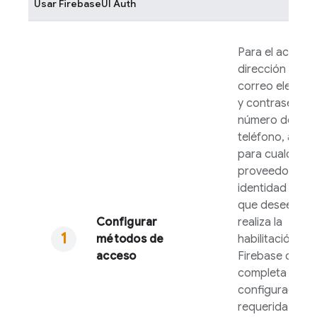
Usar
FirebaseUI
Auth
Para el acceso
dirección de
correo electró
y contraseña o
número de
teléfono, así 
para cualquier
proveedor de
identidad fede
que desees adm
Configurar
realiza la
métodos de
habilitación en
acceso
Firebase
conso
completa la
configuración
requerida por e