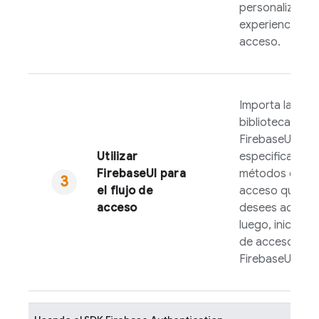
personalizar má
experiencia de
acceso.
Importa la
biblioteca de
FirebaseUI
,
Utilizar
especifica los
FirebaseUI
para
métodos de
el flujo de
acceso que
acceso
desees admitir 
luego, inicia el f
de acceso de
FirebaseUI
.