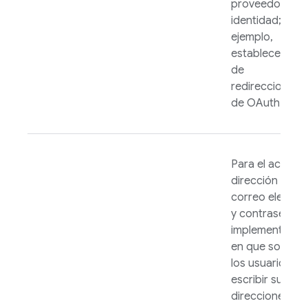
proveedor de
identidad; por
ejemplo,
establecer la 
de
redireccionami
de OAuth.
Para el acceso
dirección de
correo electró
y contraseña,
implementa un f
en que solicites
los usuarios
escribir sus
direcciones de