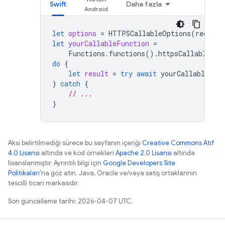
Swift
Daha fazla
let
options
=
HTTPSCallableOptions
(
require
let
yourCallableFunction
=
Functions
.
functions
().
httpsCallable
(
"y
do
{
let
result
=
try
await
yourCallableFun
}
catch
{
// ...
}
Aksi belirtilmediği sürece bu sayfanın içeriği
Creative Commons Atıf
4.0 Lisansı
altında ve kod örnekleri
Apache 2.0 Lisansı
altında
lisanslanmıştır. Ayrıntılı bilgi için
Google Developers Site
Politikaları
'na göz atın. Java, Oracle ve/veya satış ortaklarının
tescilli ticari markasıdır.
Son güncelleme tarihi: 2026-04-07 UTC.