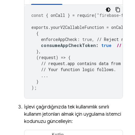
const
{
onCall
}
=
require
(
"firebase-funct
exports
.
yourV2CallableFunction
=
onCall
(
{
enforceAppCheck
:
true
,
// Reject reque
consumeAppCheckToken
:
true
// Con
},
(
request
)
=
>
{
// request.app contains data from App 
// Your function logic follows.
...
}
);
İşlevi çağırdığınızda tek kullanımlık sınırlı
kullanım jetonları almak için uygulama istemci
kodunuzu güncelleyin:
Kotlin