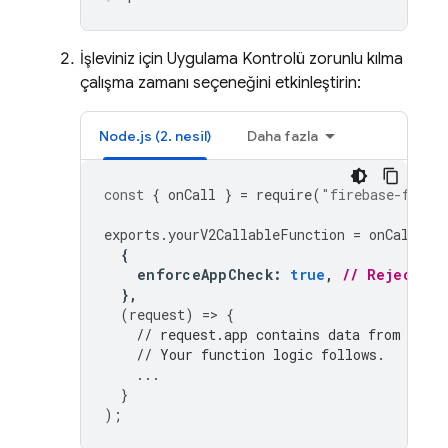
İşleviniz için Uygulama Kontrolü zorunlu kılma
çalışma zamanı seçeneğini etkinleştirin:
Node.js (2. nesil)
Daha fazla
const
{
onCall
}
=
require
(
"firebase-funct
exports
.
yourV2CallableFunction
=
onCall
(
{
enforceAppCheck
:
true
,
// Reject re
},
(
request
)
=
>
{
// request.app contains data from App 
// Your function logic follows.
...
}
);