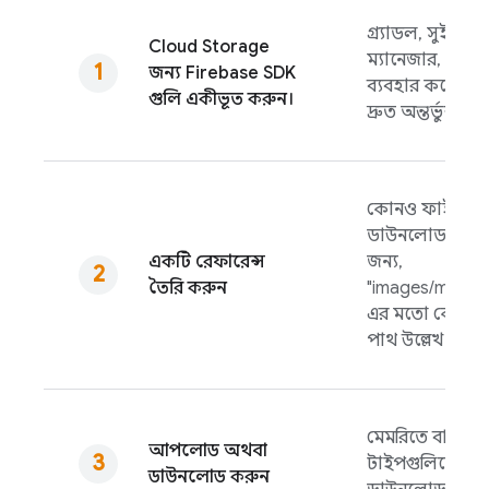
গ্র্যাডল, সুইফট 
Cloud Storage
ম্যানেজার, অথবা স্
জন্য
Firebase
SDK
ব্যবহার করে ক্লায
গুলি একীভূত করুন।
দ্রুত অন্তর্ভুক্ত ক
কোনও ফাইল 
ডাউনলোড বা মু
একটি রেফারেন্স
জন্য,
তৈরি করুন
"images/mounta
এর মতো কোনও 
পাথ উল্লেখ করুন
মেমরিতে বা ডিস্ক
আপলোড অথবা
টাইপগুলিতে আ
ডাউনলোড করুন