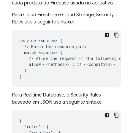
cada produto do Firebase usado no aplicativo.
Para
Cloud Firestore
e
Cloud Storage
,
Security
Rules
use a seguinte sintaxe:
service <<name>> {

  // Match the resource path.

  match <<path>> {

    // Allow the request if the following condit
    allow <<methods>> : if <<condition>>

  }

Para
Realtime Database
, o
Security Rules
baseado em JSON usa a seguinte sintaxe:
{

  "rules": {

    "<<path>>": {
