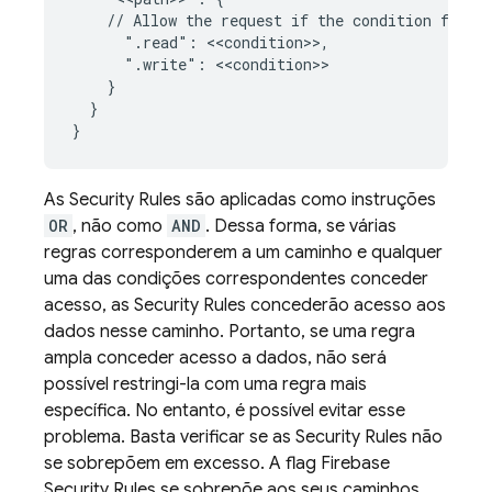
    // Allow the request if the condition for ea
      ".read": <<condition>>,

      ".write": <<condition>>

    }

  }

As
Security Rules
são aplicadas como instruções
OR
, não como
AND
. Dessa forma, se várias
regras corresponderem a um caminho e qualquer
uma das condições correspondentes conceder
acesso, as
Security Rules
concederão acesso aos
dados nesse caminho. Portanto, se uma regra
ampla conceder acesso a dados, não será
possível restringi-la com uma regra mais
específica. No entanto, é possível evitar esse
problema. Basta verificar se as
Security Rules
não
se sobrepõem em excesso. A flag
Firebase
Security Rules
se sobrepõe aos seus caminhos