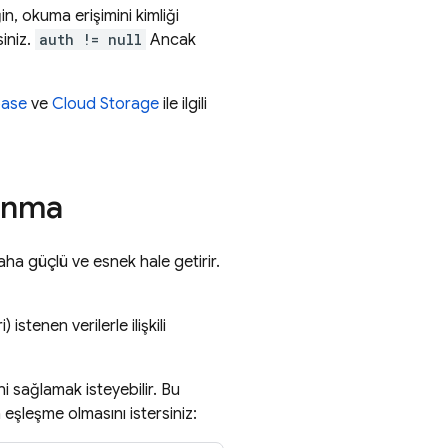
n, okuma erişimini kimliği
siniz.
auth != null
Ancak
base
ve
Cloud Storage
ile ilgili
lanma
daha güçlü ve esnek hale getirir.
 istenen verilerle ilişkili
i sağlamak isteyebilir. Bu
a eşleşme olmasını istersiniz: