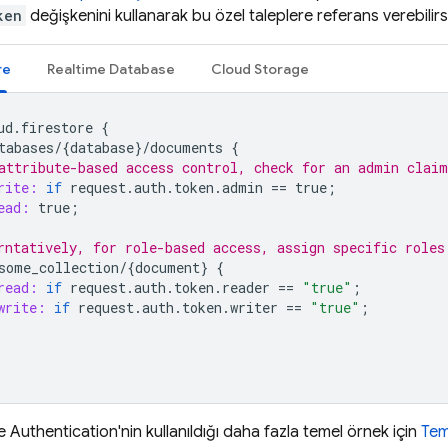
ken
değişkenini kullanarak bu özel taleplere referans verebilirsi
re
Realtime Database
Cloud Storage
ud
.
firestore
{
tabases
/
{
database
}
/
documents
{
attribute-based access control, check for an admin claim
rite:
if
request
.
auth
.
token
.
admin
==
true
;
ead:
true
;
rntatively, for role-based access, assign specific roles
some_collection
/
{
document
}
{
read:
if
request
.
auth
.
token
.
reader
==
"true"
;
write:
if
request
.
auth
.
token
.
writer
==
"true"
;
le
Authentication
'nin kullanıldığı daha fazla temel örnek için
Tem