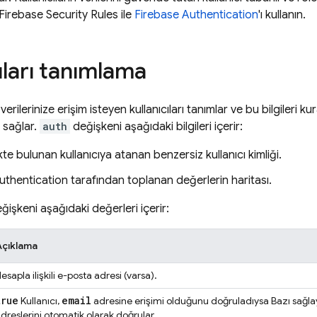
Firebase Security Rules
ile
Firebase Authentication
'ı kullanın.
ıları tanımlama
 verilerinize erişim isteyen kullanıcıları tanımlar ve bu bilgileri ku
 sağlar.
auth
değişkeni aşağıdaki bilgileri içerir:
te bulunan kullanıcıya atanan benzersiz kullanıcı kimliği.
uthentication
tarafından toplanan değerlerin haritası.
ğişkeni aşağıdaki değerleri içerir:
Açıklama
esapla ilişkili e-posta adresi (varsa).
true
email
Kullanıcı,
adresine erişimi olduğunu doğruladıysa Bazı sağlayı
dreslerini otomatik olarak doğrular.