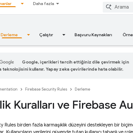
anlar
Daha fazla
Derleme
Çalıştır
Başvuru Kaynakları
Örne
Google, içerikleri tercih ettiğiniz dile çevirmek için
teknolojisini kullanır. Yapay zeka çevirilerinde hata olabilir.
entation
Firebase Security Rules
Derleme
ik Kuralları ve Firebase A
ty Rules
birden fazla karmaşıklık düzeyini destekleyen bir biçim
 Kullanıcıların verilerini güvende tutan kullanıcı tabanlı ve role