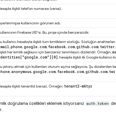
esapla ilişkili telefon numarası (varsa).
yarlanmışsa kullanıcının görünen adı.
ullanıcının Firebase UID'si. Bu, proje içinde benzersizdir.
u kullanıcı hesabıyla ilişkili tüm kimliklerin sözlüğü. Sözlüğün anahtarları
email
phone
google
.
com
facebook
.
com
github
.
com
twitter
,
,
,
,
,
a
lişkili her kimlik sağlayıcı için benzersiz tanımlayıcı dizileridir. Örneğin,
identities["google
.
com"][0]
, hesapla ilişkili ilk Google kullanıcı ki
u jetonu almak için kullanılan oturum açma sağlayıcısı. Şu dizelerden biri
phone
anonymous
google
.
com
facebook
.
com
github
.
com
twi
,
,
,
,
,
tenant2-m6tyz
esapla ilişkili tenantId (varsa). Örneğin:
kimlik doğrulama özellikleri eklemek istiyorsanız
auth.token
değ
r.