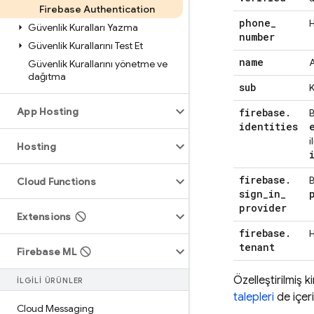
Firebase Authentication
phone
_
H
Güvenlik Kuralları Yazma
number
Güvenlik Kurallarını Test Et
name
A
Güvenlik Kurallarını yönetme ve
dağıtma
sub
K
App Hosting
firebase
.
B
identities
i
Hosting
firebase
.
B
Cloud Functions
sign
_
in
_
provider
Extensions
firebase
.
H
tenant
Firebase ML
Özelleştirilmiş 
İLGİLİ ÜRÜNLER
talepleri
de içeri
Cloud Messaging