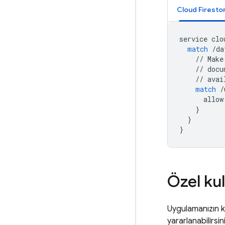
Cloud Firesto
service
clo
match
/
da
//
Make
//
docu
//
avai
match
/
allow
}
}
}
Özel kul
Uygulamanızın ku
yararlanabilirsin