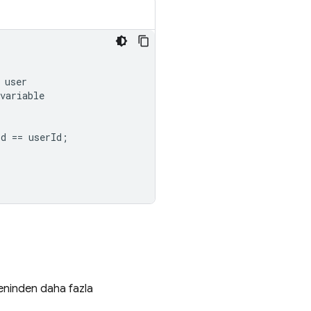
user
variable
id
==
userId
;
ninden daha fazla