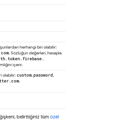
 şunlardan herhangi biri olabilir:
.
com
. Sözlüğün değerleri, hesapla
uth
.
token
.
firebase
.
mliğini içerir.
custom
password
 olabilir:
,
,
tter
.
com
.
işkeni, belirttiğiniz tüm
özel