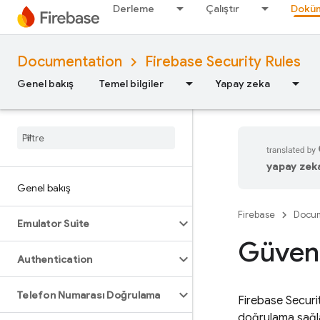
Derleme
Çalıştır
Doküm
Documentation
Firebase Security Rules
Genel bakış
Temel bilgiler
Yapay zeka
yapay zeka 
Genel bakış
Firebase
Docum
Emulator Suite
Güvenl
Authentication
Telefon Numarası Doğrulama
Firebase Securi
doğrulama sağlar.