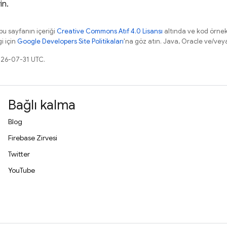
in.
 bu sayfanın içeriği
Creative Commons Atıf 4.0 Lisansı
altında ve kod örnek
gi için
Google Developers Site Politikaları
'na göz atın. Java, Oracle ve/veya s
026-07-31 UTC.
Bağlı kalma
Blog
Firebase Zirvesi
Twitter
YouTube