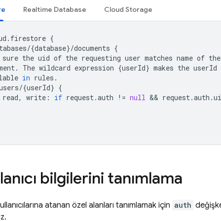
re
Realtime Database
Cloud Storage
ud
.
firestore
{
tabases
/
{
database
}
/
documents
{
sure
the
uid
of
the
requesting
user
matches
name
of
the
ment
.
The
wildcard
expression
{
userId
}
makes
the
userId
lable
in
rules
.
users
/
{
userId
}
{
read
,
write
:
if
request
.
auth
!=
null
 && 
request
.
auth
.
u
lanıcı bilgilerini tanımlama
llanıcılarına atanan özel alanları tanımlamak için
auth
değişke
iz.