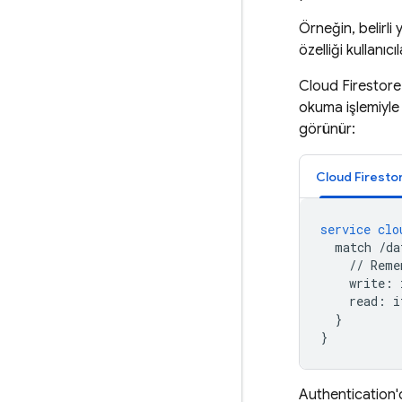
Örneğin, belirli 
özelliği kullanıc
Cloud Firestore
okuma işlemiyle 
görünür:
Cloud Firesto
service
clo
match
/da
//
Reme
write
:
read
:
i
}
}
Authentication