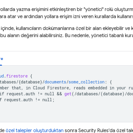
yollarda yazma erişimini etkinleştiren bir "yönetici" rolü oluştur
ılara atar ve ardından yollara erişim izni veren kurallarda kullanırs
içinde, kullanıcıların dokümanlarına özel bir alan ekleyebilir ve ku
bu alanın değerini alabilirsiniz. Bu nedenle, yönetici tabanlı kur
re
ud
.
firestore
{
tabases/{database
}
/
documents
/
some_collection
:
{
mber
that,
in
Cloud
Firestore,
reads
embedded
in
your
r
if
request
.
auth
!=
null
 && 
get
(
/
databases
/
(
database
)
/
do
f
request
.
auth
!=
null
;
'de
özel talepler oluşturduktan
sonra
Security Rules
'da özel tal