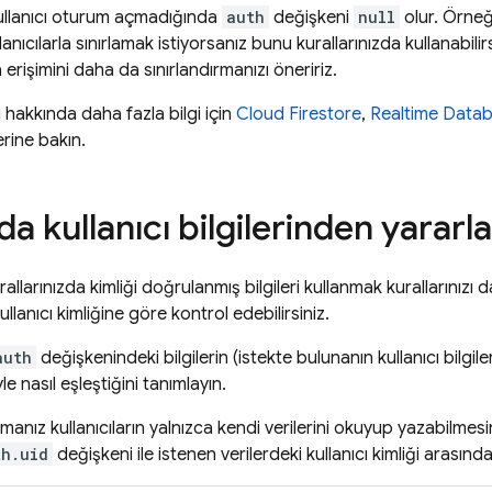
kullanıcı oturum açmadığında
auth
değişkeni
null
olur. Örneği
nıcılarla sınırlamak istiyorsanız bunu kurallarınızda kullanabilir
 erişimini daha da sınırlandırmanızı öneririz.
hakkında daha fazla bilgi için
Cloud Firestore
,
Realtime Data
rine bakın.
da kullanıcı bilgilerinden yarar
llarınızda kimliği doğrulanmış bilgileri kullanmak kurallarınızı 
kullanıcı kimliğine göre kontrol edebilirsiniz.
auth
değişkenindeki bilgilerin (istekte bulunanın kullanıcı bilgileri)
iyle nasıl eşleştiğini tanımlayın.
anız kullanıcıların yalnızca kendi verilerini okuyup yazabilmesin
th.uid
değişkeni ile istenen verilerdeki kullanıcı kimliği arasınd