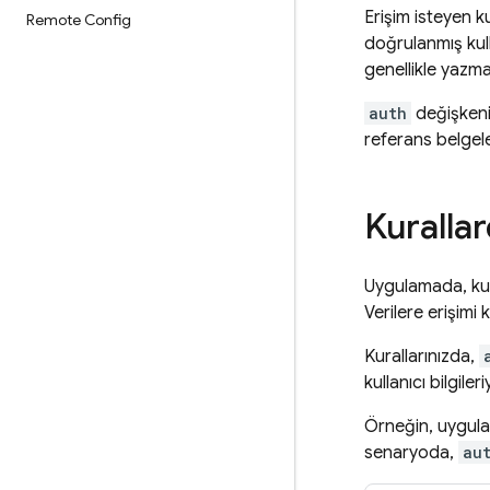
Erişim isteyen 
Remote Config
doğrulanmış kulla
genellikle yazma
auth
değişkeni 
referans belgele
Kurallar
Uygulamada, kura
Verilere erişimi 
Kurallarınızda,
kullanıcı bilgiler
Örneğin, uygulam
senaryoda,
au