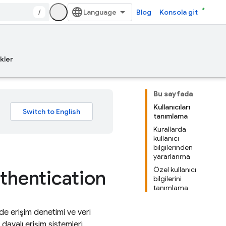
/
Blog
Konsola git
kler
Bu sayfada
Kullanıcıları
tanımlama
Kurallarda
kullanıcı
bilgilerinden
yararlanma
Özel kullanıcı
uthentication
bilgilerini
tanımlama
de erişim denetimi ve veri
 dayalı erişim sistemleri