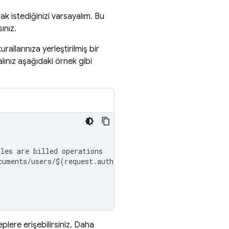
mak istediğinizi varsayalım. Bu
ınız.
rallarınıza yerleştirilmiş bir
alınız aşağıdaki örnek gibi
ules
are
billed
operations
cuments
/
users
/
$
(
request
.
auth
.
uid
))
.
data
.
admin
==
true
;
eplere erişebilirsiniz. Daha