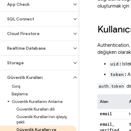
App Check
oluşturmak için
SQL Connect
Kullanıc
Cloud Firestore
Authentication
,
Realtime Database
değişken olarak
Storage
uid
:
İstek
token
:
A
Güvenlik Kuralları
auth.token
de
Giriş
Başlama
Güvenlik Kurallarını Anlama
Alan
Güvenlik Kuralları dili
email
H
Güvenlik Kuralları'nın işleyiş
şekli
email
_
Güvenlik Kuralları ve
verified
a