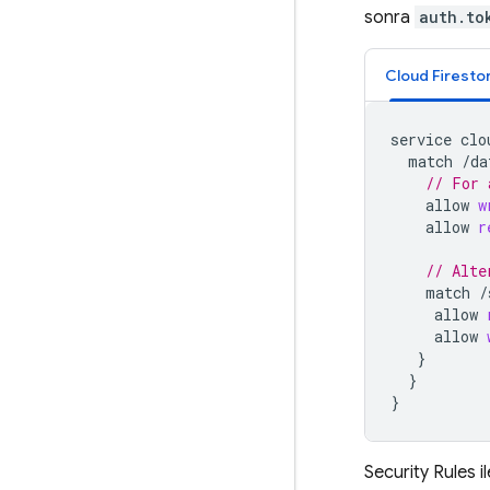
sonra
auth.to
Cloud Firesto
service
clo
match
/
da
// For 
allow
w
allow
r
// Alte
match
/
allow
allow
}
}
}
Security Rules
i