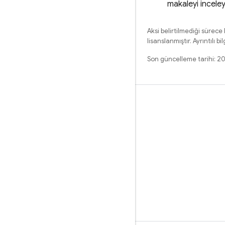
makaleyi inceley
Aksi belirtilmediği sürece
lisanslanmıştır. Ayrıntılı bil
Son güncelleme tarihi: 2
Öğrenme
Rehberler
Referans
Örnekler
Kitaplıklar
GitHub