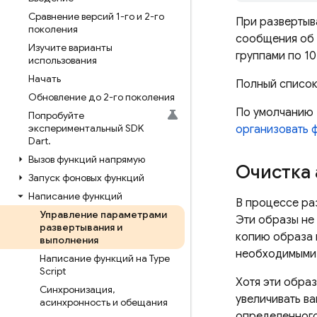
Сравнение версий 1-го и 2-го
При развертыв
поколения
сообщения об 
Изучите варианты
группами по 10
использования
Начать
Полный список
Обновление до 2-го поколения
По умолчанию
Попробуйте
экспериментальный SDK
организовать 
Dart
.
Вызов функций напрямую
Очистка 
Запуск фоновых функций
Написание функций
В процессе ра
Управление параметрами
Эти образы не
развертывания и
копию образа 
выполнения
необходимыми 
Написание функций на Type
Script
Хотя эти обра
Синхронизация
,
увеличивать ва
асинхронность и обещания
определенного