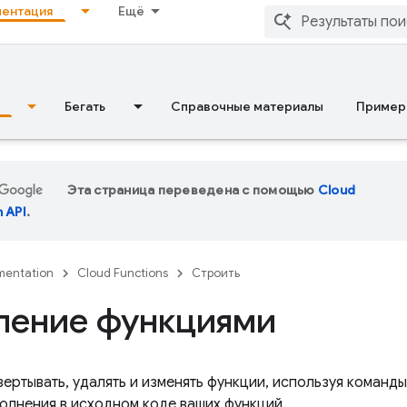
ентация
Ещё
Бегать
Справочные материалы
Пример
Эта страница переведена с помощью
Cloud
n API
.
entation
Cloud Functions
Строить
ление функциями
вертывать, удалять и изменять функции, используя команд
олнения в исходном коде ваших функций.