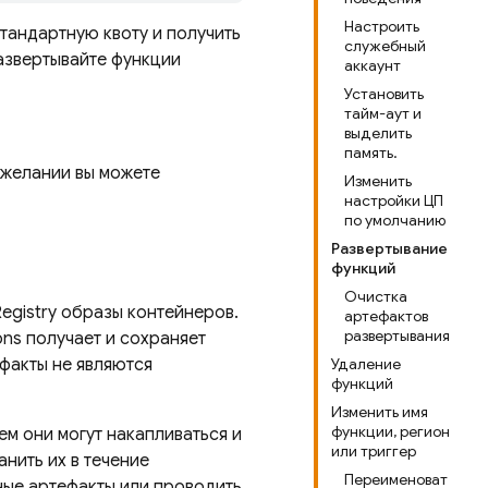
Настроить
тандартную квоту и получить
служебный
азвертывайте функции
аккаунт
Установить
тайм-аут и
выделить
память.
 желании вы можете
Изменить
настройки ЦП
по умолчанию
Развертывание
функций
Очистка
Registry
образы контейнеров.
артефактов
развертывания
ons
получает и сохраняет
факты не являются
Удаление
функций
Изменить имя
функции, регион
м они могут накапливаться и
или триггер
нить их в течение
Переименоват
ные артефакты или проводить