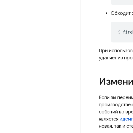
Обходит 
fire
При использов
удаляет из пр
Измени
Если вы переи
производствен
событий во вре
является
идемп
новая, так и с