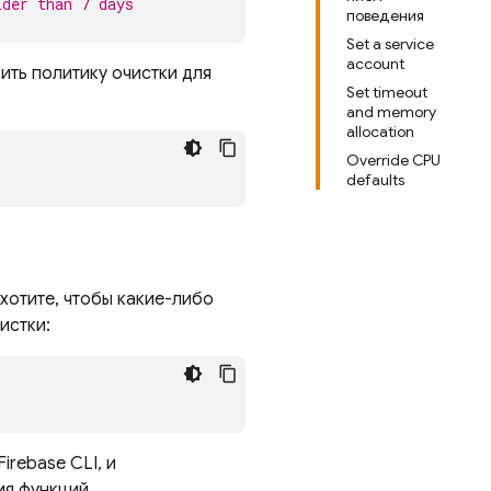
lder than 7 days
поведения
Set a service
account
ить политику очистки для
Set timeout
and memory
allocation
Override CPU
defaults
хотите, чтобы какие-либо
истки:
Firebase
CLI, и
ия функций.