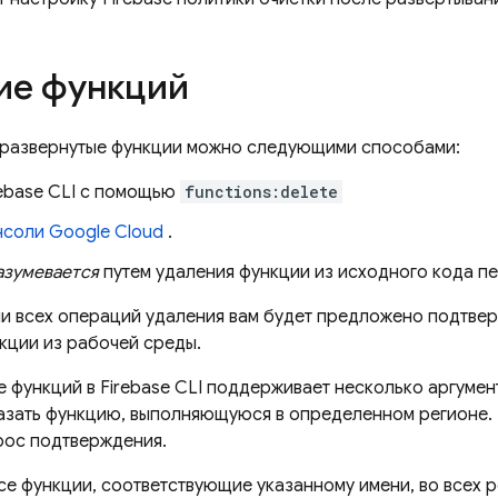
ие функций
 развернутые функции можно следующими способами:
ebase
CLI с помощью
functions:delete
нсоли
Google Cloud
.
азумевается
путем удаления функции из исходного кода п
и всех операций удаления вам будет предложено подтвер
кции из рабочей среды.
е функций в
Firebase
CLI поддерживает несколько аргумент
казать функцию, выполняющуюся в определенном регионе.
рос подтверждения.
се функции, соответствующие указанному имени, во всех р