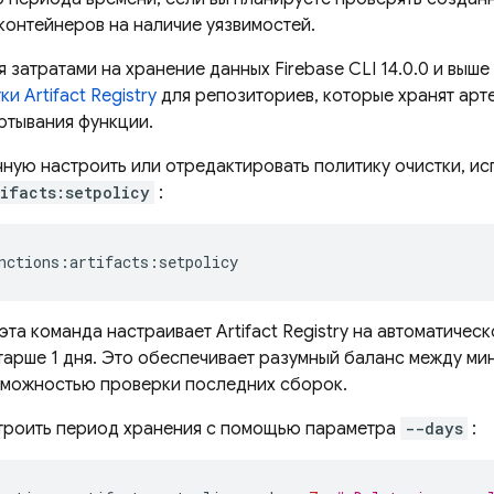
контейнеров на наличие уязвимостей.
я затратами на хранение данных
Firebase
CLI 14.0.0 и выше
тки
Artifact Registry
для репозиториев, которые хранят арт
ртывания функции.
чную настроить или отредактировать политику очистки, ис
ifacts:setpolicy
:
эта команда настраивает
Artifact Registry
на автоматическ
тарше 1 дня. Это обеспечивает разумный баланс между ми
зможностью проверки последних сборок.
троить период хранения с помощью параметра
--days
: