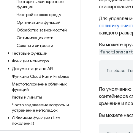
Повторить асинхронные
сканирование 
функции
Настройте свою среду
Для управлени
Организация функций
политику очис
Обработка зависимостей
каждого разве
Оптимизация сети
Вы можете вру
Советы и хитрости
functions:art
Тестовые функции
Функции монитора
Документация по API
firebase
Функции Cloud Run и Firebase
Местоположение облачных
По умолчанию 
функций
контейнеров с
Квоты и лимиты
хранение и во
Часто задаваемые вопросы и
устранение неполадок
Вы можете нас
Облачные функции (1-го
поколения)