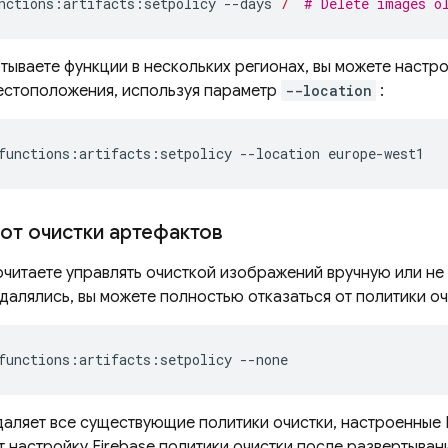
nctions:artifacts:setpolicy
--days
7
# Delete images o
тываете функции в нескольких регионах, вы можете настро
естоположения, используя параметр
--location
:
functions:artifacts:setpolicy
--location
 от очистки артефактов
очитаете управлять очисткой изображений вручную или не 
далялись, вы можете полностью отказаться от политики оч
functions:artifacts:setpolicy
даляет все существующие политики очистки, настроенные
 настройку Firebase политики очистки после развертыван