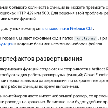
ании большого количества функций вы можете превысить с
ошибках HTTP 429 или 500. Для решения этой проблемы р
 или менее функций.
 доступных команд см.
в справочнике
Firebase
CLI
.
Firebase
CLI ищет исходный код в папке
functions/
. При
функции
в кодовые базы или несколько наборов файлов.
артефактов развертывания
звертывания функций создаются и сохраняются в
Artifact 
 требуются для работы развернутых функций;
Cloud Functi
при первоначальном развертывании, но сохраненные арте
для работы функции во время выполнения.
зы контейнеров часто имеют небольшой размер, со времене
ши расходы на хранение. Возможно, вам будет удобнее хра
 периода времени, если вы планируете проверять создан