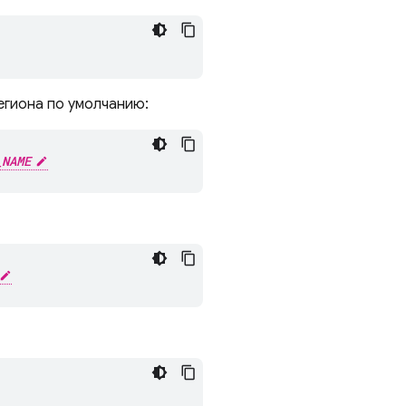
егиона по умолчанию:
_NAME