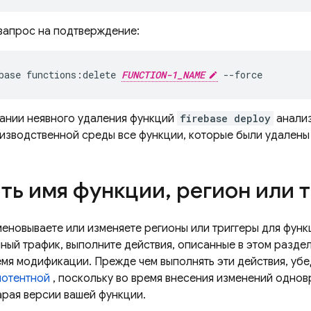
запрос на подтверждение:
base functions:delete 
FUNCTION-1_NAME
 --force
ании неявного удаления функций
firebase deploy
анализ
оизводственной среды все функции, которые были удалены 
ть имя функции
,
регион или 
меновываете или изменяете регионы или триггеры для фун
ный трафик, выполните действия, описанные в этом раздел
мя модификации. Прежде чем выполнять эти действия, убе
отентной
, поскольку во время внесения изменений однов
тарая версии вашей функции.