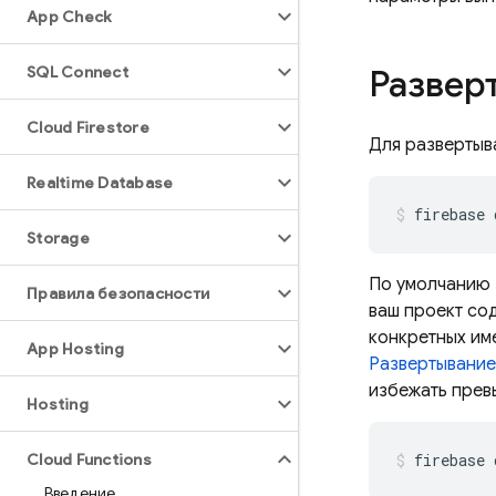
App Check
SQL Connect
Развер
Cloud Firestore
Для развертыв
Realtime Database
Storage
По умолчанию
Правила безопасности
ваш проект со
конкретных име
App Hosting
Развертывание
избежать прев
Hosting
Cloud Functions
Введение