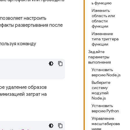
ь функцию
Изменить
область или
 позволяет настроить
области
ефакты развертывания после
функции
Изменение
типа триггера
пользуя команду
функции
Задайте
параметры
выполнения
Установить
версию Node.js
Выберите
ое удаление образов
систему
модулей
нимизацией затрат на
Node.js
Установить
версию Python
Управление
масштабирова
нием