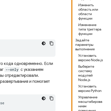
Изменить
область или
области
функции
Изменение
типа триггера
функции
Задайте
параметры
выполнения
Установить
версию Node.js
го кода одновременно. Если
Выберите
лаг
--only
с указанием
систему
 вы отредактировали.
модулей
Node.js
развертывания и помогает
Установить
версию Python
Управление
масштабирова
нием
поведения