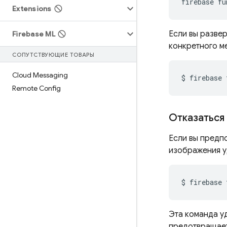
firebase
fu
Extensions
Если вы развер
Firebase ML
конкретного м
СОПУТСТВУЮЩИЕ ТОВАРЫ
Cloud Messaging
$
firebase
Remote Config
Отказаться
Если вы предп
изображения у
$
firebase
Эта команда у
предотвращает