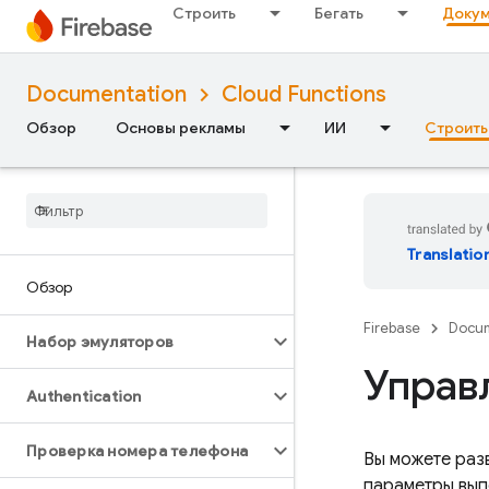
Строить
Бегать
Докум
Documentation
Cloud Functions
Обзор
Основы рекламы
ИИ
Строить
Translatio
Обзор
Firebase
Docum
Набор эмуляторов
Управ
Authentication
Проверка номера телефона
Вы можете раз
параметры вып