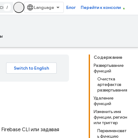
/
Блог
Перейти к консоли
ы
Содержание
Развертывание
функций
Очистка
артефактов
развертывания
Удаление
функций
Изменить имя
функции, регион
или триггер
ы
Firebase
CLI или задавая
Переименоват
ь функцию