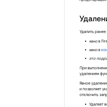
Удален
Удалить ранее
явно
в
Fir
явно
в
ко
это подр
При выполнени
удалением фун
Явное удалени
и позволяет у
отключить зап
Удаляет в