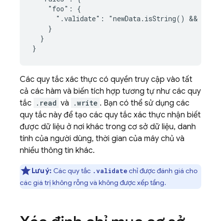
    "foo": {

      ".validate": "newData.isString() && newDa
    }

  }

}
Các quy tắc xác thực có quyền truy cập vào tất
cả các hàm và biến tích hợp tương tự như các quy
tắc
.read
và
.write
. Bạn có thể sử dụng các
quy tắc này để tạo các quy tắc xác thực nhận biết
được dữ liệu ở nơi khác trong cơ sở dữ liệu, danh
tính của người dùng, thời gian của máy chủ và
nhiều thông tin khác.
Lưu ý:
Các quy tắc
chỉ được đánh giá cho
.validate
các giá trị không rỗng và không được xếp tầng.