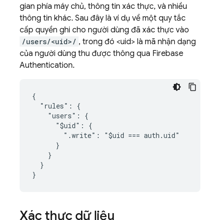
gian phía máy chủ, thông tin xác thực, và nhiều
thông tin khác. Sau đây là ví dụ về một quy tắc
cấp quyền ghi cho người dùng đã xác thực vào
/users/<uid>/
, trong đó <uid> là mã nhận dạng
của người dùng thu được thông qua
Firebase
Authentication
.
{

  "rules": {

    "users": {

      "$uid": {

        ".write": "$uid === auth.uid"

      }

    }

  }

}
Xác thực dữ liệu