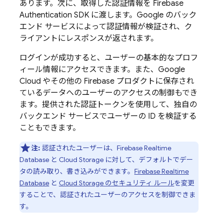
あります。次に、取得した認証情報を
Firebase
Authentication
SDK に渡します。Google のバック
エンド サービスによって認証情報が検証され、ク
ライアントにレスポンスが返されます。
ログインが成功すると、ユーザーの基本的なプロフ
ィール情報にアクセスできます。また、Google
Cloud やその他の
Firebase
プロダクトに保存され
ているデータへのユーザーのアクセスの制御もでき
ます。提供された認証トークンを使用して、独自の
バックエンド サービスでユーザーの ID を検証する
こともできます。
注:
認証されたユーザーは、
Firebase Realtime
Database
と
Cloud Storage
に対して、デフォルトでデー
タの読み取り、書き込みができます。
Firebase Realtime
Database
と
Cloud Storage
のセキュリティ ルール
を変更
することで、認証されたユーザーのアクセスを制御できま
す。