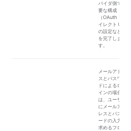
バイダ側で必
要な構成
（OAuth リダ
イレクト URL
の設定など）
を完了しま
す。
メールアドレ
スとパスワー
ドによるログ
インの場合
は、ユーザー
にメールアド
レスとパスワ
ードの入力を
求めるフロー