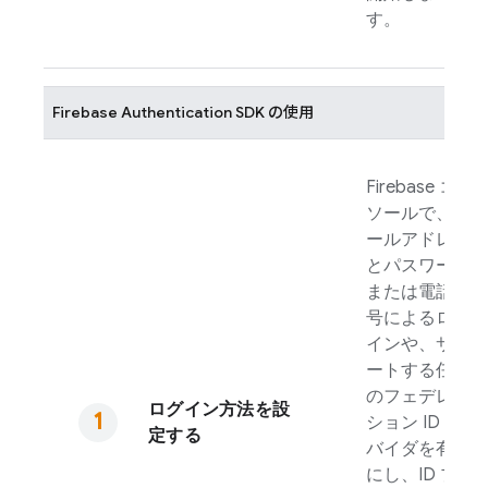
す。
Firebase Authentication
SDK の使用
Firebase
コン
ソールで、メ
ールアドレス
とパスワード
または電話番
号によるログ
インや、サポ
ートする任意
のフェデレー
ログイン方法を設
ション ID プロ
定する
バイダを有効
にし、ID プロ