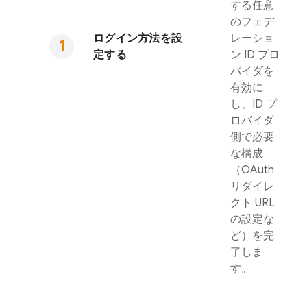
する任意
のフェデ
ログイン方法を設
レーショ
定する
ン ID プロ
バイダを
有効に
し、ID プ
ロバイダ
側で必要
な構成
（OAuth
リダイレ
クト URL
の設定な
ど）を完
了しま
す。