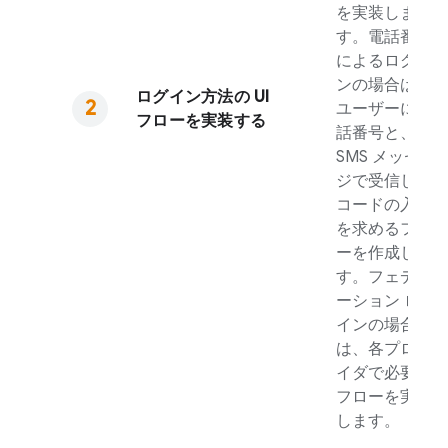
を実装しま
す。電話番号
によるログイ
ンの場合は、
ログイン方法の UI
ユーザーに電
フローを実装する
話番号と、
SMS メッセー
ジで受信した
コードの入力
を求めるフロ
ーを作成しま
す。フェデレ
ーション ログ
インの場合
は、各プロバ
イダで必要な
フローを実装
します。