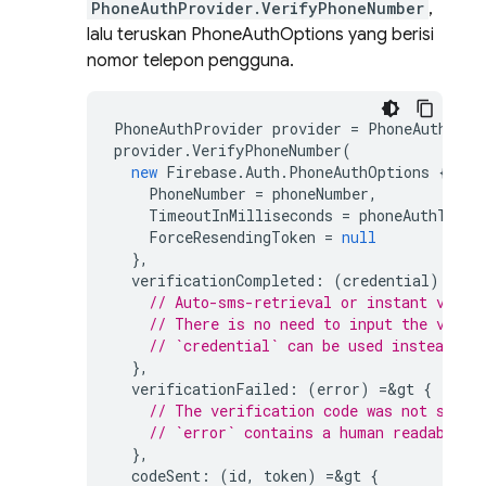
PhoneAuthProvider.VerifyPhoneNumber
,
lalu teruskan PhoneAuthOptions yang berisi
nomor telepon pengguna.
PhoneAuthProvider
provider
=
PhoneAuthProv
provider
.
VerifyPhoneNumber
(
new
Firebase
.
Auth
.
PhoneAuthOptions
{
PhoneNumber
=
phoneNumber
,
TimeoutInMilliseconds
=
phoneAuthTimeo
ForceResendingToken
=
null
},
verificationCompleted
:
(
credential
)
=&
gt
// Auto-sms-retrieval or instant valid
// There is no need to input the verif
// `credential` can be used instead of
},
verificationFailed
:
(
error
)
=&
gt
{
// The verification code was not sent.
// `error` contains a human readable e
},
codeSent
:
(
id
,
token
)
=&
gt
{