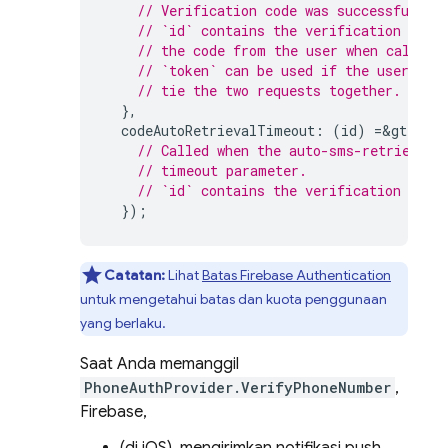
// Verification code was successfully 
// `id` contains the verification id t
// the code from the user when calling
// `token` can be used if the user req
// tie the two requests together.
},
codeAutoRetrievalTimeout
:
(
id
)
=&
gt
{
// Called when the auto-sms-retrieval 
// timeout parameter.
// `id` contains the verification id o
});
Catatan:
Lihat
Batas
Firebase Authentication
untuk mengetahui batas dan kuota penggunaan
yang berlaku.
Saat Anda memanggil
PhoneAuthProvider.VerifyPhoneNumber
,
Firebase,