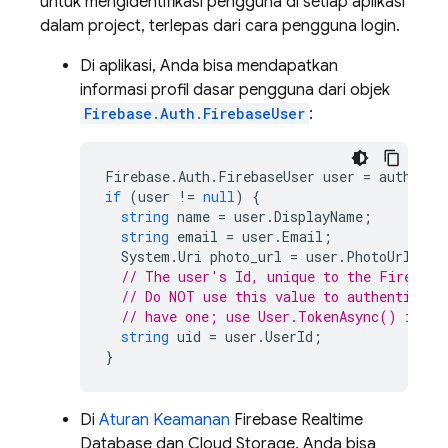
untuk mengidentifikasi pengguna di setiap aplikasi
dalam project, terlepas dari cara pengguna login.
Di aplikasi, Anda bisa mendapatkan
informasi profil dasar pengguna dari objek
Firebase.Auth.FirebaseUser
:
Firebase
.
Auth
.
FirebaseUser
user
=
auth
.
Cur
if
(
user
!=
null
)
{
string
name
=
user
.
DisplayName
;
string
email
=
user
.
Email
;
System
.
Uri
photo_url
=
user
.
PhotoUrl
;
// The user's Id, unique to the Firebase
// Do NOT use this value to authenticate
// have one; use User.TokenAsync() inste
string
uid
=
user
.
UserId
;
}
Di
Aturan Keamanan
Firebase Realtime
Database
dan
Cloud Storage
, Anda bisa