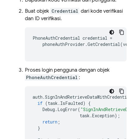
Dapatkan kode verifikasi dari pengguna.
Buat objek
Credential
dari kode verifikasi
dan ID verifikasi.
PhoneAuthCredential
credential
=
phoneAuthProvider
.
GetCredential
(
verifi
Proses login pengguna dengan objek
PhoneAuthCredential
:
auth
.
SignInAndRetrieveDataWithCredentialAs
if
(
task
.
IsFaulted
)
{
Debug
.
LogError
(
"SignInAndRetrieveDataW
task
.
Exception
);
return
;
}