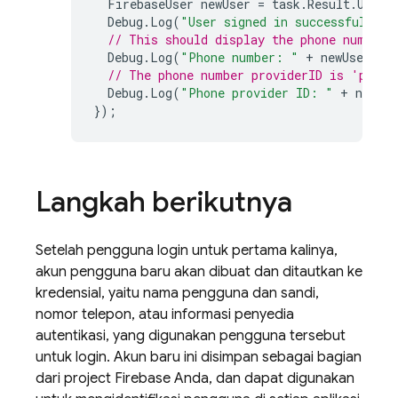
FirebaseUser
newUser
=
task
.
Result
.
User
;
Debug
.
Log
(
"User signed in successfully"
)
// This should display the phone number.
Debug
.
Log
(
"Phone number: "
+
newUser
.
Ph
// The phone number providerID is 'phone
Debug
.
Log
(
"Phone provider ID: "
+
newUse
});
Langkah berikutnya
Setelah pengguna login untuk pertama kalinya,
akun pengguna baru akan dibuat dan ditautkan ke
kredensial, yaitu nama pengguna dan sandi,
nomor telepon, atau informasi penyedia
autentikasi, yang digunakan pengguna tersebut
untuk login. Akun baru ini disimpan sebagai bagian
dari project Firebase Anda, dan dapat digunakan