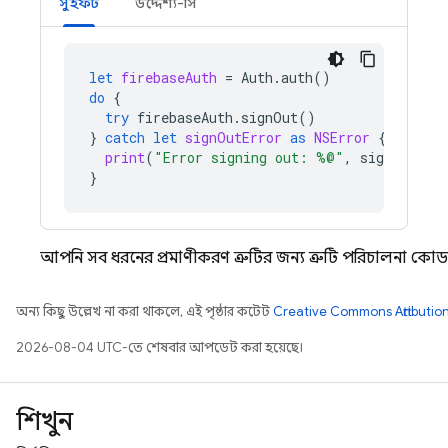
সুইফট
উদ্দেশ্য-সি
let
firebaseAuth
=
Auth
.
auth
()
do
{
try
firebaseAuth
.
signOut
()
}
catch
let
signOutError
as
NSError
{
print
(
"Error signing out: %@"
,
signOutErr
}
আপনি সব ধরনের প্রমাণীকরণ ত্রুটির জন্য ত্রুটি পরিচালনা 
অন্য কিছু উল্লেখ না করা থাকলে, এই পৃষ্ঠার কন্টেন্ট
Creative Commons Attribution
2026-08-04 UTC-তে শেষবার আপডেট করা হয়েছে।
শিখুন