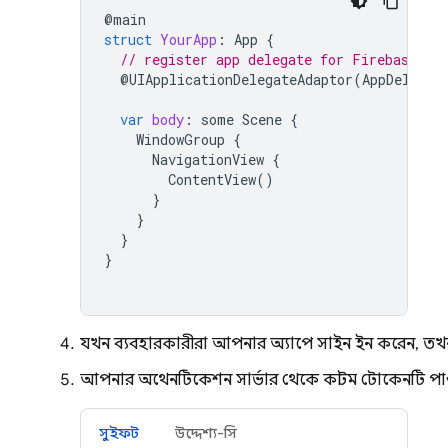
@
main
struct
YourApp
:
App
{
// register app delegate for Firebase se
@
UIApplicationDelegateAdaptor
(
AppDelegat
var
body
:
some
Scene
{
WindowGroup
{
NavigationView
{
ContentView
()
}
}
}
}
যখন ব্যবহারকারীরা আপনার অ্যাপে সাইন ইন করেন, তখন
আপনার অথেনটিকেশন সার্ভার থেকে কাস্টম টোকেনটি পা
সুইফট
উদ্দেশ্য-সি