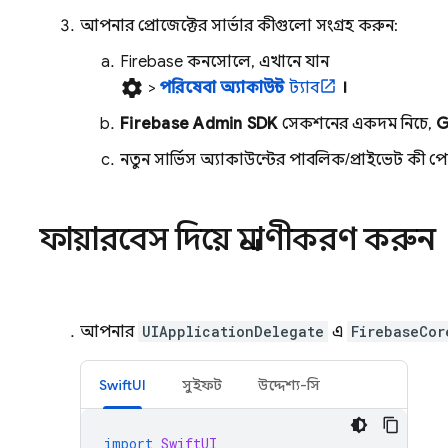
আপনার প্রোজেক্টের সার্ভার কীগুলো সংগ্রহ করুন:
Firebase
কনসোলে, এখানে যান
settings
>
পরিষেবা অ্যাকাউন্ট
ট্যাব
।
Firebase Admin SDK
সেকশনের একদম নিচে,
G
নতুন সার্ভিস অ্যাকাউন্টের পাবলিক/প্রাইভেট কী 
ফায়ারবেস দিয়ে প্রমাণীকরণ করুন
আপনার
UIApplicationDelegate
এ
FirebaseCor
SwiftUI
সুইফট
উদ্দেশ্য-সি
import
SwiftUI