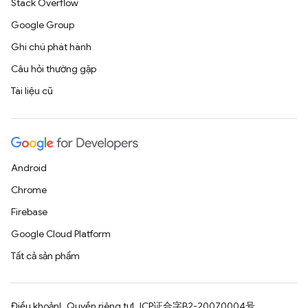
Stack Overflow
Google Group
Ghi chú phát hành
Câu hỏi thường gặp
Tài liệu cũ
Android
Chrome
Firebase
Google Cloud Platform
Tất cả sản phẩm
Điều khoản
Quyền riêng tư
ICP证合字B2-20070004号