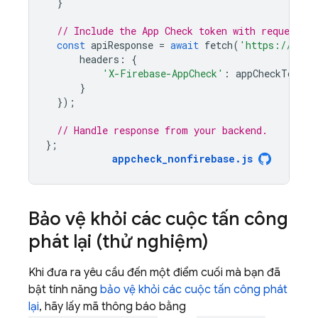
}
// Include the App Check token with requests t
const
apiResponse
=
await
fetch
(
'https://your
headers
:
{
'X-Firebase-AppCheck'
:
appCheckTokenR
}
});
// Handle response from your backend.
};
appcheck_nonfirebase
.
js
Bảo vệ khỏi các cuộc tấn công
phát lại (thử nghiệm)
Khi đưa ra yêu cầu đến một điểm cuối mà bạn đã
bật tính năng
bảo vệ khỏi các cuộc tấn công phát
lại
, hãy lấy mã thông báo bằng