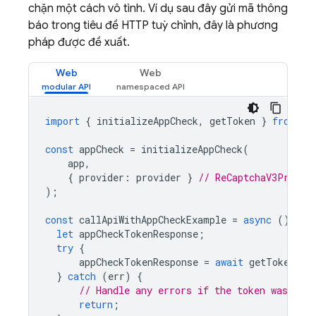
chặn một cách vô tình. Ví dụ sau đây gửi mã thông
báo trong tiêu đề HTTP tuỳ chỉnh, đây là phương
pháp được đề xuất.
Web
Web
import
{
initializeAppCheck
,
getToken
}
from
'f
const
appCheck
=
initializeAppCheck
(
app
,
{
provider
:
provider
}
// ReCaptchaV3Provid
);
const
callApiWithAppCheckExample
=
async
()
=
>
let
appCheckTokenResponse
;
try
{
appCheckTokenResponse
=
await
getToken
(
ap
}
catch
(
err
)
{
// Handle any errors if the token was not 
return
;