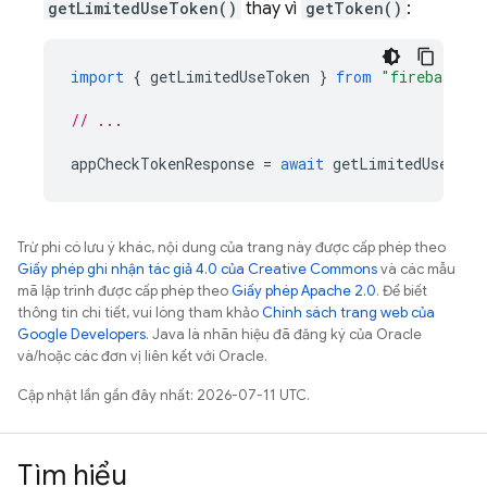
getLimitedUseToken()
thay vì
getToken()
:
import
{
getLimitedUseToken
}
from
"firebase/ap
// ...
appCheckTokenResponse
=
await
getLimitedUseToke
Trừ phi có lưu ý khác, nội dung của trang này được cấp phép theo
Giấy phép ghi nhận tác giả 4.0 của Creative Commons
và các mẫu
mã lập trình được cấp phép theo
Giấy phép Apache 2.0
. Để biết
thông tin chi tiết, vui lòng tham khảo
Chính sách trang web của
Google Developers
. Java là nhãn hiệu đã đăng ký của Oracle
và/hoặc các đơn vị liên kết với Oracle.
Cập nhật lần gần đây nhất: 2026-07-11 UTC.
Tìm hiểu