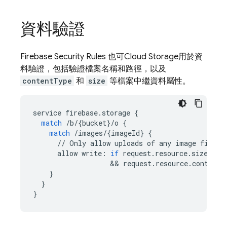
資料驗證
Firebase Security Rules
也可
Cloud Storage
用於資
料驗證，包括驗證檔案名稱和路徑，以及
contentType
和
size
等檔案中繼資料屬性。
service
firebase
.
storage
{
match
/
b
/
{
bucket
}
/
o
{
match
/
images
/
{
imageId
}
{
//
Only
allow
uploads
of
any
image
file
t
allow
write
:
if
request
.
resource
.
size
 < 
5
&&
request
.
resource
.
contentT
}
}
}