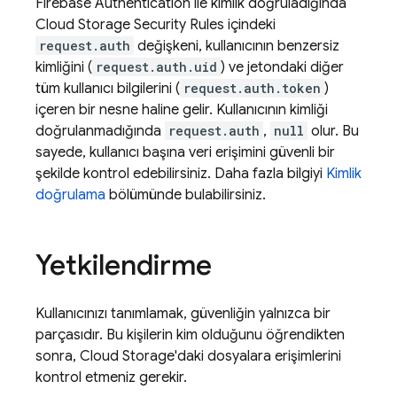
Firebase Authentication
ile kimlik doğruladığında
Cloud Storage
Security Rules
içindeki
request.auth
değişkeni, kullanıcının benzersiz
kimliğini (
request.auth.uid
) ve jetondaki diğer
tüm kullanıcı bilgilerini (
request.auth.token
)
içeren bir nesne haline gelir. Kullanıcının kimliği
doğrulanmadığında
request.auth
,
null
olur. Bu
sayede, kullanıcı başına veri erişimini güvenli bir
şekilde kontrol edebilirsiniz. Daha fazla bilgiyi
Kimlik
doğrulama
bölümünde bulabilirsiniz.
Yetkilendirme
Kullanıcınızı tanımlamak, güvenliğin yalnızca bir
parçasıdır. Bu kişilerin kim olduğunu öğrendikten
sonra,
Cloud Storage
'daki dosyalara erişimlerini
kontrol etmeniz gerekir.