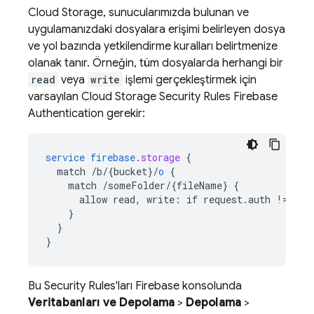
Cloud Storage
, sunucularımızda bulunan ve
uygulamanızdaki dosyalara erişimi belirleyen dosya
ve yol bazında yetkilendirme kuralları belirtmenize
olanak tanır. Örneğin, tüm dosyalarda herhangi bir
read
veya
write
işlemi gerçekleştirmek için
varsayılan
Cloud Storage
Security Rules
Firebase
Authentication
gerekir:
service
firebase
.
storage
{
match
/b/{bucket
}
/
o
{
match
/someFolder/{fileName
}
{
allow
read,
write
:
if
request
.
auth
!=
nul
}
}
}
Bu
Security Rules
'ları
Firebase
konsolunda
Veritabanları ve Depolama
>
Depolama
>