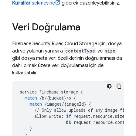
Kurallar
sekmesine
giderek düzenleyebilirsiniz.
Veri Doğrulama
Firebase Security Rules
Cloud Storage
için, dosya
adı ve yolunun yanı sıra
contentType
ve
size
gibi dosya meta veri özelliklerinin doğrulanması da
dahil olmak üzere veri doğrulaması için de
kullanılabilir.
service
firebase
.
storage
{
match
/
b
/
{
bucket
}
/
o
{
match
/
images
/
{
imageId
}
{
//
Only
allow
uploads
of
any
image
file
t
allow
write
:
if
request
.
resource
.
size
 < 
5
&&
request
.
resource
.
contentT
}
}