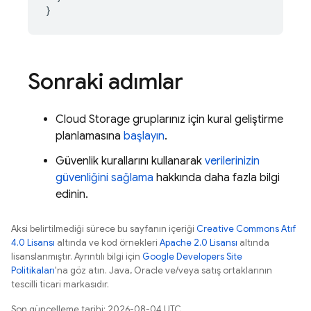
}
Sonraki adımlar
Cloud Storage
gruplarınız için kural geliştirme
planlamasına
başlayın
.
Güvenlik kurallarını kullanarak
verilerinizin
güvenliğini sağlama
hakkında daha fazla bilgi
edinin.
Aksi belirtilmediği sürece bu sayfanın içeriği
Creative Commons Atıf
4.0 Lisansı
altında ve kod örnekleri
Apache 2.0 Lisansı
altında
lisanslanmıştır. Ayrıntılı bilgi için
Google Developers Site
Politikaları
'na göz atın. Java, Oracle ve/veya satış ortaklarının
tescilli ticari markasıdır.
Son güncelleme tarihi: 2026-08-04 UTC.