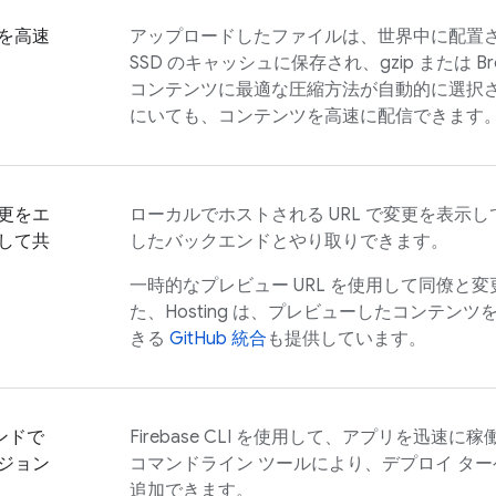
を高速
アップロードしたファイルは、世界中に配置され
SSD のキャッシュに保存され、gzip または B
コンテンツに最適な圧縮方法が自動的に選択
にいても、コンテンツを高速に配信できます
更をエ
ローカルでホストされる URL で変更を表示
して共
したバックエンドとやり取りできます。
一時的なプレビュー URL を使用して同僚と
た、
Hosting
は、プレビューしたコンテンツ
きる
GitHub 統合
も提供しています。
ンドで
Firebase
CLI を使用して、アプリを迅速に
ジョン
コマンドライン ツールにより、デプロイ タ
追加できます。