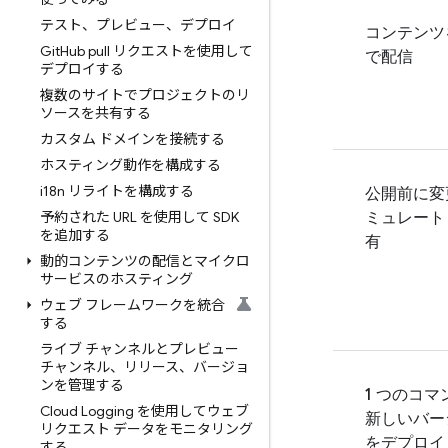
テスト、プレビュー、デプロイ
コンテンツ
Git
Hub pull リクエストを使用して
で配信
デプロイする
複数のサイトでプロジェクトのリ
ソースを共有する
カスタム ドメインを接続する
ホスティング動作を構成する
i18n リライトを構成する
公開前に変
予約された URL を使用して SDK
ミュレート
を追加する
有
動的コンテンツの配信とマイクロ
サービスのホスティング
ウェブ フレームワークを統合
する
ライブ チャンネルとプレビュー
チャンネル、リリース、バージョ
ンを管理する
1 つのコマ
Cloud Logging を使用してウェブ
新しいバー
リクエスト データをモニタリング
をデプロイ
する