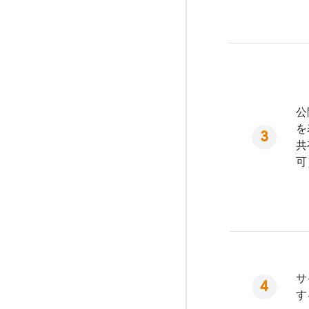
公
を
共
可
サ
す