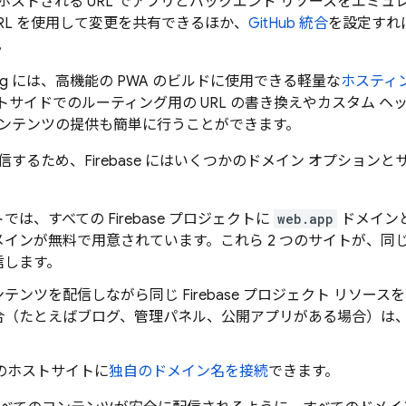
ホストされる URL でアプリとバックエンド リソースをエミ
URL を使用して変更を共有できるほか、
GitHub 統合
を設定すれ
。
ng
には、高機能の PWA のビルドに使用できる軽量な
ホスティ
トサイドでのルーティング用の URL の書き換えやカスタム 
ンテンツの提供も簡単に行うことができます。
するため、Firebase にはいくつかのドメイン オプション
では、すべての Firebase プロジェクトに
web.app
ドメイン
メインが無料で用意されています。これら 2 つのサイトが、同
信します。
テンツを配信しながら同じ Firebase プロジェクト リソー
合（たとえばブログ、管理パネル、公開アプリがある場合）は
se のホストサイトに
独自のドメイン名を接続
できます。