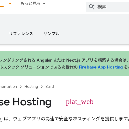
もっと見る
リファレンス
サンプル
ンダリングされる Angular または Next.js アプリを構築する場
ルスタック ソリューションである次世代の
Firebase App Hosting
を
entation
Hosting
Build
se Hosting
plat_web
ng
は、ウェブアプリの高速で安全なホスティングを提供します