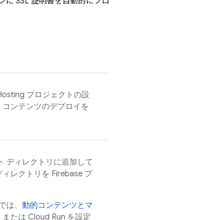
ンに SSL 証明書を自動的にプロ
Hosting
プロジェクトの設
、コンテンツのデプロイを
ト ディレクトリに追加して
レクトリを Firebase プ
リでは、
動的コンテンツとマ
s
または
Cloud Run
を設定