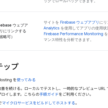
ックでロールバックできます。
サイトを
Firebase ウェブアプリ
にリ
irebase ウェブア
Analytics
を使用してアプリの使用状
リにリンクする
Firebase Performance Monitoring
を
省略可）
マンス特性を分析できます。
テップ
Hosting
を
使ってみる
改善を続ける。ローカルでテストし、一時的なプレビュー URL
プロイします。こちらの
手順ガイド
をご利用ください。
で
マイクロサービスをビルドしてホストする
。