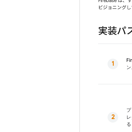
Firebase
ビジョニングし
実装パ
Fi
ン
プ
レ
る