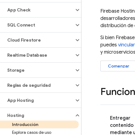
App Check
Firebase Hosti
desarrolladore
SQL Connect
distribución de
Si bien
Firebase
Cloud Firestore
puedes
vincula
y microservicio
Realtime Database
Comenzar
Storage
Reglas de seguridad
Funcion
App Hosting
Hosting
Entregar
Introducción
contenido
Explora casos de uso
mediante 