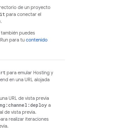
irectorio de un proyecto
it
para conectar el
.
l, también puedes
 Run
para tu
contenido
rt
para emular
Hosting
y
kend en una URL alojada
una URL de vista previa
ng:channel:deploy
a
l de vista previa.
ara realizar iteraciones
evia.