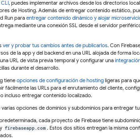
CLI
, puedes implementar archivos desde los directorios loc
dores de
Hosting
. Además de entregar contenido estático, p
d Run
para
entregar contenido dinámico y alojar microservici
trega mediante una conexión SSL desde el servidor periféri
es
ver y probar tus cambios antes de publicarlos
. Con
Firebase
rsos de la app y del backend en una URL alojada de forma lo
una URL de vista previa temporal y configurar una
integració
illas durante el desarrollo.
ng
tiene
opciones de configuración de hosting
ligeras para qu
ir fácilmente las URLs para el enrutamiento del cliente, conf
o incluso entregar contenido localizado.
 varias opciones de dominios y subdominios para entregar tu
predeterminada, cada proyecto de Firebase tiene subdominio
y
firebaseapp.com
. Estos dos sitios entregan la misma con
ados.