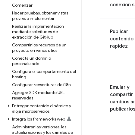
conexión 
Comenzar
Hacer pruebas
,
obtener vistas
previas e implementar
Realizar la implementación
Publicar
mediante solicitudes de
extracción de Git
Hub
contenido
Compartir los recursos de un
rapidez
proyecto en varios sitios
Conecta un dominio
personalizado
Configura el comportamiento del
hosting
Configurar reescrituras de i18n
Emular y
Agregar SDK mediante URL
compartir 
reservadas
cambios a
Entregar contenido dinámico y
publicarlo
aloja microservicios
Integra los frameworks web
Administrar las versiones
,
las
actualizaciones y los canales de