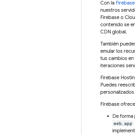
Con la
Firebase
nuestros servi
Firebase
o
Clou
contenido se en
CDN global.
También pued
emular los recu
tus cambios en 
iteraciones senc
Firebase Hosti
Puedes reescrib
personalizados 
Firebase ofrece
De forma 
web.app
implement