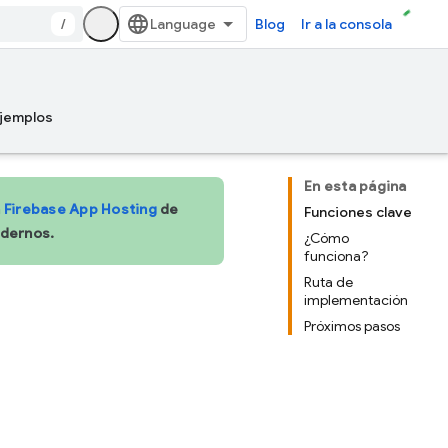
/
Blog
Ir a la consola
jemplos
En esta página
a
Firebase App Hosting
de
Funciones clave
odernos.
¿Cómo
funciona?
Ruta de
implementación
Próximos pasos