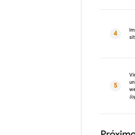
Im
si
Vi
un
we
(o
Próximo