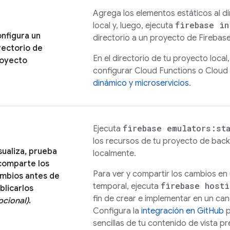
Agrega los elementos estáticos al d
firebase in
local y, luego, ejecuta
nfigura un
directorio a un proyecto de Firebase
rectorio de
En el directorio de tu proyecto loca
oyecto
configurar
Cloud Functions
o
Cloud
dinámico y microservicios
.
firebase emulators:sta
Ejecuta
los recursos de tu proyecto de bac
sualiza, prueba
localmente.
comparte los
Para ver y compartir los cambios en 
mbios antes de
firebase hosti
temporal, ejecuta
blicarlos
fin de crear e implementar en un cana
pcional)
.
Configura la
integración en GitHub
p
sencillas de tu contenido de vista pr