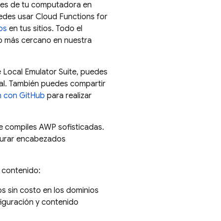
ales de tu computadora en
uedes usar
Cloud Functions for
os
en tus sitios. Todo el
co más cercano en nuestra
 Local Emulator Suite
, puedes
cal. También puedes compartir
n con GitHub
para realizar
e compiles AWP sofisticadas.
igurar encabezados
 contenido:
s sin costo en los dominios
figuración y contenido