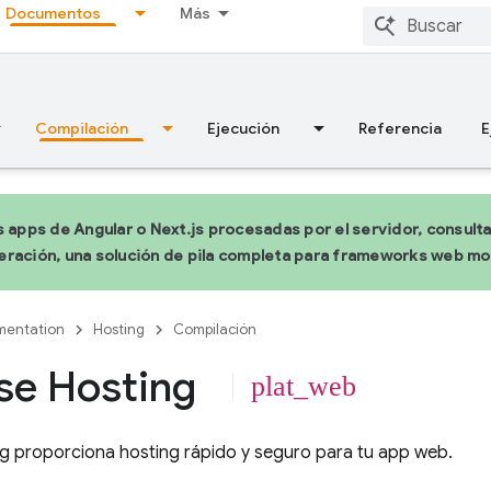
Documentos
Más
Compilación
Ejecución
Referencia
E
s apps de Angular o Next.js procesadas por el servidor, consult
ración, una solución de pila completa para frameworks web m
entation
Hosting
Compilación
se Hosting
plat_web
ng
proporciona hosting rápido y seguro para tu app web.