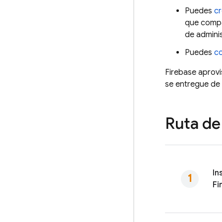
Puedes
cr
que compar
de adminis
Puedes
co
Firebase aprovi
se entregue de
Ruta de
In
Fi