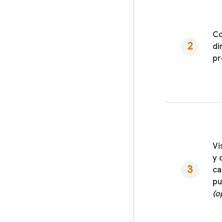
Co
di
pr
Vi
y 
ca
pu
(o