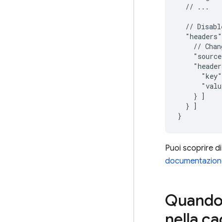
  // ...

  // Disabl
  "headers"
    // Chan
    "source
    "header
      "key"
      "valu
    } ]

  } ]

Puoi scoprire di
documentazione 
Quando 
nella c