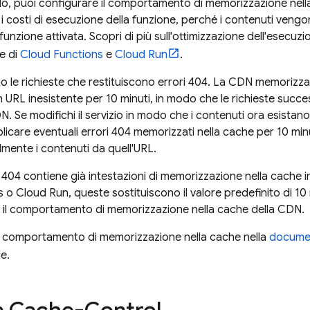
o, puoi configurare il comportamento di memorizzazione nella
i costi di esecuzione della funzione, perché i contenuti veng
unzione attivata. Scopri di più sull'ottimizzazione dell'esecuzion
e di
Cloud Functions
e
Cloud Run
.
o le richieste che restituiscono errori 404. La CDN memorizza 
un URL inesistente per 10 minuti, in modo che le richieste succ
N. Se modifichi il servizio in modo che i contenuti ora esista
icare eventuali errori 404 memorizzati nella cache per 10 minu
mente i contenuti da quell'URL.
 404 contiene già intestazioni di memorizzazione nella cache i
s
o
Cloud Run
, queste sostituiscono il valore predefinito di 1
il comportamento di memorizzazione nella cache della CDN.
ul comportamento di memorizzazione nella cache nella
documen
e.