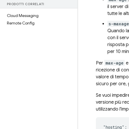
PRODOTTI CORRELATI
il server 
tutte le a
Cloud Messaging
Remote Config
s-maxage
Quando la
con il ser
risposta p
per 10 min
Per
max-age
ricezione di con
valore di tempo 
sicuro per ore, 
Se vuoi impedir
versione più re
utilizzando l'i
"hosting": 