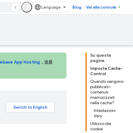
/
Blog
Vai alla console
Su questa
pagina
rebase App Hosting
，这是
Imposta Cache-
Control
Quando vengono
pubblicati i
contenuti
memorizzati
nella cache?
Intestazioni
Vary
Utilizzo dei
cookie