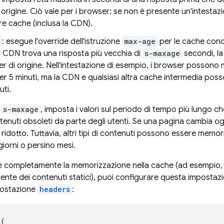
di origine. Ciò vale per i browser; se non è presente un'intesta
ltre cache (inclusa la CDN).
: esegue l'override dell'istruzione
max-age
per le cache cond
 CDN trova una risposta più vecchia di
s-maxage
secondi, l
ver di origine. Nell'intestazione di esempio, i browser possono
er 5 minuti, ma la CDN e qualsiasi altra cache intermedia pos
uti.
e
s-maxage
, imposta i valori sul periodo di tempo più lungo che
tenuti obsoleti da parte degli utenti. Se una pagina cambia ogn
ridotto. Tuttavia, altri tipi di contenuti possono essere memor
giorni o persino mesi.
e completamente la memorizzazione nella cache (ad esempio,
cente dei contenuti statici), puoi configurare questa impostaz
mpostazione
headers
:
{
