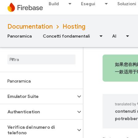
Build
Esegui
Soluzioni
Documentation
Hosting
Panoramica
Concetti fondamentali
AI
如果您在构建
一款适用于
Panoramica
Emulator Suite
contenuti n
Authentication
potrebbero
Verifica del numero di
telefono