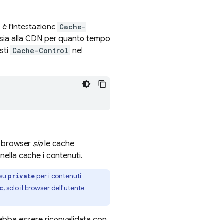
 è l'intestazione
Cache-
 sia alla CDN per quanto tempo
sti
Cache-Control
nel
il browser
sia
le cache
ella cache i contenuti.
su
per i contenuti
private
, solo il browser dell'utente
c
debba essere riconvalidata con