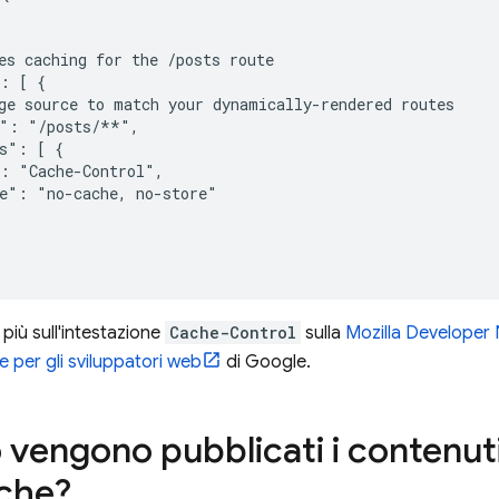
es caching for the /posts route

: [ {

ge source to match your dynamically-rendered routes

": "/posts/**",

s": [ {

: "Cache-Control",

e": "no-cache, no-store"

 più sull'intestazione
Cache-Control
sulla
Mozilla Developer
per gli sviluppatori web
di Google.
vengono pubblicati i contenut
ache?