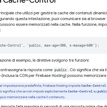
a Cache-Control
ncipale che utilizzi per gestire la cache dei contenuti dinamici
igurando questa intestazione, puoi comunicare sia al browser
i possono essere memorizzati nella cache. Nella funzione, impo
:
azione di esempio, le direttive svolgono tre funzioni:
 contrassegna la risposta come
public
. Ciò significa che sia 
 (inclusa la CDN per
Firebase Hosting
) possono memorizzare n
er impostazione predefinita,
Firebase Hosting
imposta
Cache-Control
iò significa che se non imposti esplicitamente
su
Cache-Control
publi
 può memorizzare nella cache il contenuto.
: imposta l'età massima in secondi di una risposta prima che 