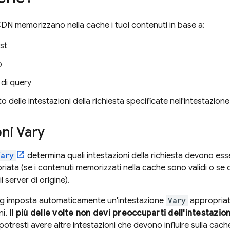
 CDN memorizzano nella cache i tuoi contenuti in base a:
st
o
 di query
to delle intestazioni della richiesta specificate nell'intestazion
oni Vary
Vary
determina quali intestazioni della richiesta devono esse
riata (se i contenuti memorizzati nella cache sono validi o 
l server di origine).
ng
imposta automaticamente un'intestazione
Vary
appropriata
ni.
Il più delle volte non devi preoccuparti dell'intestazi
potresti avere altre intestazioni che devono influire sulla cac