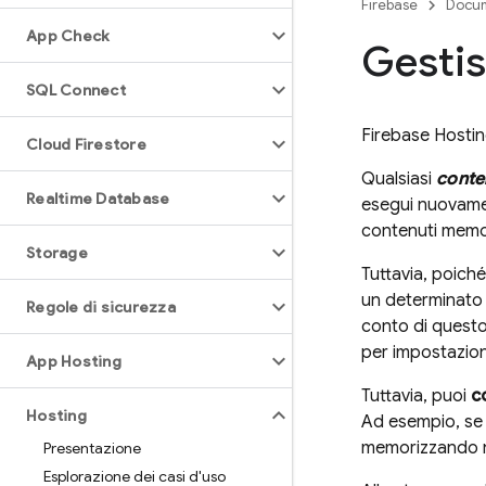
Firebase
Docum
App Check
Gestis
SQL Connect
Firebase Hosti
Cloud Firestore
Qualsiasi
conte
Realtime Database
esegui nuovamen
contenuti memori
Storage
Tuttavia, poiché 
un determinato U
Regole di sicurezza
conto di questo
per impostazion
App Hosting
Tuttavia, puoi
c
Hosting
Ad esempio, se 
memorizzando ne
Presentazione
Esplorazione dei casi d'uso