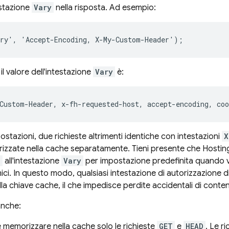
estazione
Vary
nella risposta. Ad esempio:
il valore dell'intestazione
Vary
è:
Custom
-
Header
,
x
-
fh
-
requested
-
host
,
accept
-
encoding
,
coo
stazioni, due richieste altrimenti identiche con intestazioni
X
zzate nella cache separatamente. Tieni presente che
Hostin
n
all'intestazione
Vary
per impostazione predefinita quando vi
ci. In questo modo, qualsiasi intestazione di autorizzazione di
lla chiave cache, il che impedisce perdite accidentali di conten
anche:
e memorizzare nella cache solo le richieste
GET
e
HEAD
. Le r