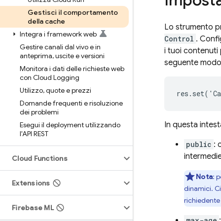
Impost
Gestisci il comportamento
della cache
Lo strumento pri
Integra i framework web
Control
. Conf
Gestire canali dal vivo e in
i tuoi contenut
anteprima
,
uscite e versioni
seguente modo
Monitora i dati delle richieste web
con Cloud Logging
Utilizzo
,
quote e prezzi
Domande frequenti e risoluzione
dei problemi
In questa intest
Esegui il deployment utilizzando
l'API REST
public
:
intermedie
Cloud Functions
Nota
:
p
Extensions
dinamici. C
richiedente
Firebase ML
max-age