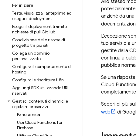
Allo stesso mod
Per iniziare
potenzialmente 
Testa
,
visualizza l'anteprima ed
anziché da una f
esegui il deployment
documentazion
Esegui il deployment tramite
richieste di pull Git
Hub
L'eccezione son
Condivisione delle risorse di
tuo servizio a 
progetto tra più siti
gestite dalla CD
Collega un dominio
continua a pubbl
personalizzato
pubblica normal
Configura il comportamento di
hosting
Se una risposta
Configura le riscritture i18n
Cloud Function
Aggiungi SDK utilizzando URL
completamente 
riservati
Gestisci contenuti dinamici e
Scopri di più s
ospita microservizi
web
di Googl
Panoramica
Usa Cloud Functions for
Firebase
Utilizza Cloud Run