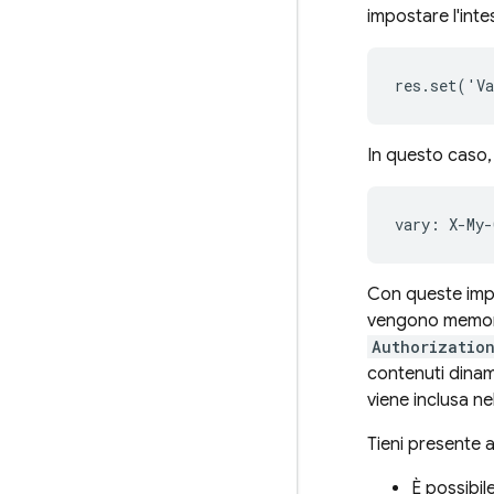
impostare l'int
In questo caso, 
vary
:
X
-
My
-
Con queste impo
vengono memori
Authorizatio
contenuti dinami
viene inclusa ne
Tieni presente 
È possibil