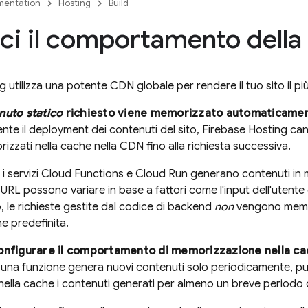
entation
Hosting
Build
ci il comportamento della
ng
utilizza una potente CDN globale per rendere il tuo sito il pi
nuto statico
richiesto viene memorizzato automaticamen
te il deployment dei contenuti del sito,
Firebase Hosting
canc
zzati nella cache nella CDN fino alla richiesta successiva.
i servizi
Cloud Functions
e
Cloud Run
generano contenuti in 
RL possono variare in base a fattori come l'input dell'utente o
, le richieste gestite dal codice di backend
non
vengono memor
e predefinita.
onfigurare il comportamento di memorizzazione nella cac
una funzione genera nuovi contenuti solo periodicamente, puo
lla cache i contenuti generati per almeno un breve periodo 