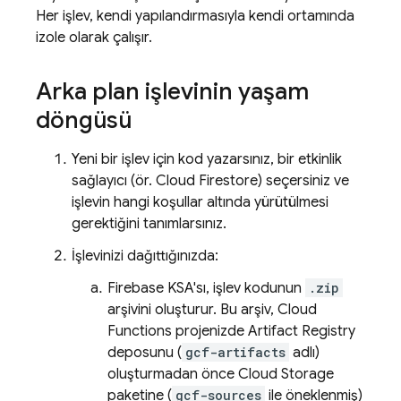
Her işlev, kendi yapılandırmasıyla kendi ortamında
izole olarak çalışır.
Arka plan işlevinin yaşam
döngüsü
Yeni bir işlev için kod yazarsınız, bir etkinlik
sağlayıcı (ör.
Cloud Firestore
) seçersiniz ve
işlevin hangi koşullar altında yürütülmesi
gerektiğini tanımlarsınız.
İşlevinizi dağıttığınızda:
Firebase
KSA'sı, işlev kodunun
.zip
arşivini oluşturur. Bu arşiv,
Cloud
Functions
projenizde
Artifact Registry
deposunu (
gcf-artifacts
adlı)
oluşturmadan önce
Cloud Storage
paketine (
gcf-sources
ile öneklenmiş)