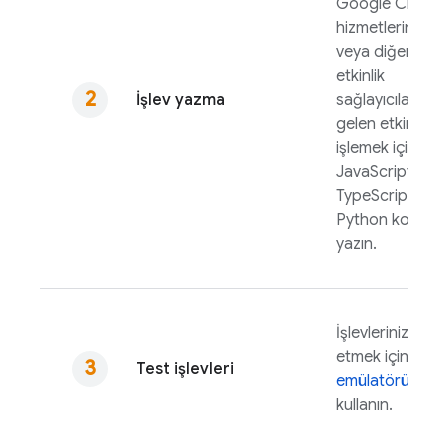
Google Cloud
hizmetlerinden
veya diğer
etkinlik
İşlev yazma
sağlayıcılarınd
gelen etkinlikler
işlemek için
JavaScript,
TypeScript vey
Python kodu
yazın.
İşlevlerinizi test
etmek için
yerel
Test işlevleri
emülatörü
kullanın.