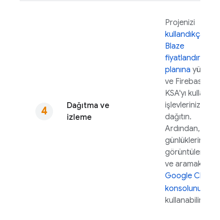
Projenizi
kullandıkça öd
Blaze
fiyatlandırma
planına
yükselti
ve
Firebase
KSA'yı kullanar
işlevlerinizi
Dağıtma ve
dağıtın.
izleme
Ardından,
günlüklerinizi
görüntülemek
ve aramak için
Google Cloud
konsolunu
kullanabilirsiniz.